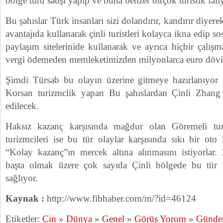
bölge turu satışı yapıp ve buna benzer birçok turistik fali
Bu şahıslar Türk insanları sizi dolandırır, kandırır diyer
avantajıda kullanarak çinli turistleri kolayca ikna edip s
paylaşım sitelerinide kullanarak ve ayrıca hiçbir çalış
vergi ödemeden memleketimizden milyonlarca euro dövizi
Şimdi Türsab bu olayın üzerine gitmeye hazırlanıyor
Korsan turizmclik yapan Bu şahıslardan Çinli Zhang f
edilecek.
Haksız kazanç karşısında mağdur olan Göremeli tu
turizmcileri ise bu tür olaylar karşısında sıkı bir ot
“Kolay kazanç”ın mercek altına alınmasını istiyorlar.
başta olmak üzere çok sayıda Çinli bölgede bu tür ka
sağlıyor.
Kaynak :
http://www.fibhaber.com/m/?id=46124
Etiketler:
Çin
»
Dünya
»
Genel
»
Görüş Yorum
»
Günd