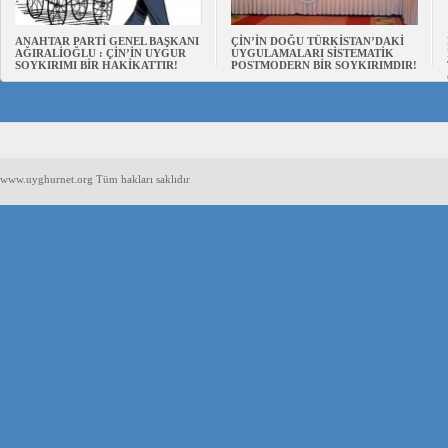
ANAHTAR PARTİ GENEL BAŞKANI
ÇİN’İN DOĞU TÜRKİSTAN’DAKİ
AĞIRALİOĞLU : ÇİN’İN UYGUR
UYGULAMALARI SİSTEMATİK
SOYKIRIMI BİR HAKİKATTIR!
POSTMODERN BİR SOYKIRIMDIR!
www.uyghurnet.org Tüm hakları saklıdır