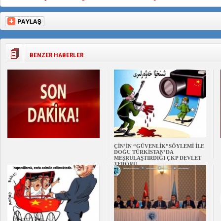
BENZER HABERLER
ÇİN’İN “GÜVENLİK”SÖYLEMİ İLE
DOĞU TÜRKİSTAN’DA
MEŞRULAŞTIRDIĞI ÇKP DEVLET
TERÖRÜ