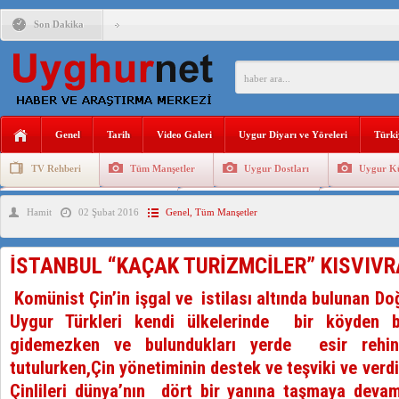
Son Dakika
ÇİN’İN “GÜVENLİK”SÖYLEMİ İLE DOĞU TÜRKİSTAN’DA 
PAKİSTAN,AFGANİSTAN’DA YAŞAYAN UYGURLARA KARŞI Ç
Genel
Tarih
Video Galeri
Uygur Diyarı ve Yöreleri
Türki
ANAHTAR PARTİ GENEL BAŞKANI AĞIRALİOĞLU : ÇİN’İN
TV Rehberi
Tüm Manşetler
Uygur Dostları
Uygur Kü
ÇİN’İN DOĞU TÜRKİSTAN’DAKİ UYGULAMALARI SİSTEM
Uygurlarda Düğün ve Cenaze
Uygur Geleneksel Tip
Uygur Gele
Hamit
02 Şubat 2016
Genel
,
Tüm Manşetler
DİYANET AKADEMİSİ BAŞKANI DOÇ.DR.KAAN : DOĞU TÜR
150 YILDIR KAYNAYAN YARAMIZ : ÇİN İŞGALİNDEKİ DO
İSTANBUL “KAÇAK TURİZMCİLER” KISVIV
ÇİN’İN UYGUR POLİTİKALARINI ÖVEN DİYANET AKADEM
Komünist Çin’in işgal ve istilası altında bulunan Do
MHP’DEN URUMÇİ KATLİAMI MESAJİ : 05.07.2009 URUM
Uygur Türkleri kendi ülkelerinde bir köyden b
gidemezken ve bulundukları yerde esir rehin
tutulurken,Çin yönetiminin destek ve teşviki ve verdi
Çinlileri dünya’nın dört bir yanına taşmaya devam