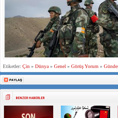
Etiketler:
Çin
»
Dünya
»
Genel
»
Görüş Yorum
»
Günd
BENZER HABERLER