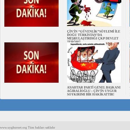
ÇİN’İN “GÜVENLİK”SÖYLEMİ İLE
DOĞU TÜRKİSTAN’DA
MEŞRULAŞTIRDIĞI ÇKP DEVLET
TERÖRÜ
ANAHTAR PARTİ GENEL BAŞKANI
AĞIRALİOĞLU : ÇİN’İN UYGUR
SOYKIRIMI BİR HAKİKATTIR!
www.uyghurnet.org Tüm hakları saklıdır