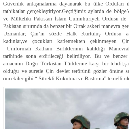
Güvenlik anlaşmalarına dayanarak bu ülke Orduları il
tatbikatlar gerçekleştiriyor.Geçtiğimiz aylarda de bölge’
ve Müttefiki Pakistan İslam Cumuhuriyeti Ordusu ile 
Pakistan sınırında da benzer bir Ortak askeri manevra gerç
Uzmanlar; Çin’in sözde Halk Kurtuluş Ordusu ad
kadınlar,ve çocukları katletmekten çekinmeyen Ç
Üniformalı Katliam Birliklerinin katıldığı Manevr
tarihinde sona erdirileceği belirtiliyor. Bu ve benzer 
amacının Doğu Türkistan Türklerine karşı bir tehdit,ş
olduğu ve suretle Çin devlet terörünü gözler önüne se
öncekiler gibi “ Sürekli Kokutma ve Bastırma” temelli ol