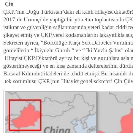
Çin
ÇKP.’nın Doğu Türkistan’daki eli kanlı Hitayist diktatö
2017’de Urumçi’de yaptığı bir yönetim toplantısında ÇK
istikrar ve güvenliğin sağlanmasında yeteri kadar ciddi t
şikayet etmiş ve ÇKP.yerel kodamanlarını lakayıtlıkla su
Sekreteri ayrıca, “Bölcülüge Karşı Sert Darbeler Vurulma
görevlilerin “ İkiyüzlü Güruh “ ve “ İki Yüzlü Şahıs” olar
Hitayist ÇKP.Diktatörü ayrıca bu kişi ve guruhlara asl
gösterilmeyeceği ve en kısa zamanda defterelerinin dürül
Birtaraf Kılınıdu) ifadeleri ile tehdit etmişti.Bu insanlık
tek sorumlusu ÇKP.(nın Hitayist genel sekreteri Çin Çü