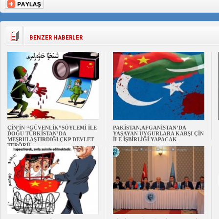
BENZER HABERLER
ÇİN’İN “GÜVENLİK”SÖYLEMİ İLE
PAKİSTAN,AFGANİSTAN’DA
DOĞU TÜRKİSTAN’DA
YAŞAYAN UYGURLARA KARŞI ÇİN
MEŞRULAŞTIRDIĞI ÇKP DEVLET
İLE İŞBİRLİĞİ YAPACAK
TERÖRÜ