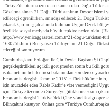
Türkiye’de oturma izni olan ikameti olan Doğu Türkistan
Gözaltına alınan 21 Doğu Türkistanlının Despot işlemi ya
edileceği öğrenilirken, sınırdışı edilecek 21 Doğu Türkis
çıkarak Çin’in işgali altında bulunan Uygur Özerk bölges
özellikle sosyal medyada büyük tepkiye neden oldu. (Bk
http://www.yenicaggazetesi.com.tr/21-dogu-turkistan-turku
163075h.htm ) Ben şahsen Türkiye’nin 21 Doğu Türkista
edeceğini sanmıyorum.
Cumhurbaşkanı Erdoğan ile Çin Devlet Başkanı Şi Cinpin
gerçekleştirdikleri üç ikili görüşmeden sonra bu ikili görü
istikametinin belirlenmesi bakımından son derece yararlı o
Economist dergisi; Temmuz 2015’te Türk hükümetinin, U
için mücadele eden Rabia Kadir’e vize vermediğini Uygu
için Türkiye üzerinden Suriye’ye gittiklerine sesini çıka
Economist dergisi Türkiye’deki Çine yönelik algı oper
Bilinçaltını kusuyor. Onlara göre “Türkiye Cumhurbaşk