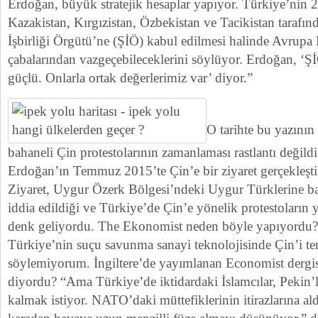
Erdoğan, büyük stratejik hesaplar yapıyor. Türkiye’nin 
Kazakistan, Kırgızistan, Özbekistan ve Tacikistan tarafı
İşbirliği Örgütü’ne (ŞİÖ) kabul edilmesi halinde Avrupa 
çabalarından vazgeçebileceklerini söylüyor. Erdoğan, ‘Ş
güçlü. Onlarla ortak değerlerimiz var’ diyor.”
O tarihte bu yazını
bahaneli Çin protestolarının zamanlaması rastlantı değil
Erdoğan’ın Temmuz 2015’te Çin’e bir ziyaret gerçekleşt
Ziyaret, Uygur Özerk Bölgesi’ndeki Uygur Türklerine ba
iddia edildiği ve Türkiye’de Çin’e yönelik protestoların 
denk geliyordu. The Ekonomist neden böyle yapıyordu?
Türkiye’nin suçu savunma sanayi teknolojisinde Çin’i te
söylemiyorum. İngiltere’de yayımlanan Economist dergi
diyordu? “Ama Türkiye’de iktidardaki İslamcılar, Pekin’le 
kalmak istiyor. NATO’daki müttefiklerinin itirazlarına a