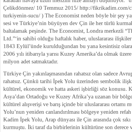
karadan havaya uzun menzilli füze almayı düşünüyor.” 
Çelikdönmez/ 10 Temmuz 2015/ http://fikrikadim.com/c
turkiyenin-sucu/ ) The Economist neden böyle bir şey y
sesi ve Türkiye’nin büyüyen dev Çin ile her türlü kurmak i
baltalamak peşinde. The Economist, Londra merkezli “
Ltd.”‘in sahibi olduğu haftalık haber, uluslararası ilişkil
1843 Eylül’ünde kurulduğundan bu yana kesintisiz olar
2006 yılı itibarıyla yarısı Kuzey Amerika’da olmak üzere 
milyon adet satmaktadır.
Türkiye Çin yakınlaşmasından rahatsız olan sadece Avru
rahatsız. Çünkü tarihi İpek Yolu üzerinden sembolik ilişki
kültürel, ekonomik ve hatta askeri işbirliği söz konusu
Asya’dan Ortadoğu ve Kuzey Afrika’ya uzanan bir bölgede
kültürel alışverişi ve barış içinde bir uluslararası ortamı
Yolu’nun yeniden canlandırılması bölgeye yeniden refah ve
Kadim İpek Yolu, Arap dünyası ile Çin arasında çok sıkı t
kurmuştu. İki taraf da birbirlerinin kültürüne son derece