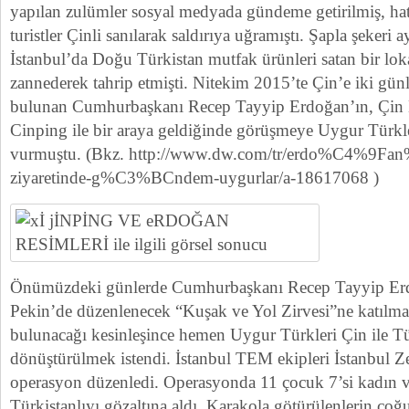
yapılan zulümler sosyal medyada gündeme getirilmiş, ha
turistler Çinli sanılarak saldırıya uğramıştı. Şapla şekeri
İstanbul’da Doğu Türkistan mutfak ürünleri satan bir lok
zannederek tahrip etmişti. Nitekim 2015’te Çin’e iki günl
bulunan Cumhurbaşkanı Recep Tayyip Erdoğan’ın, Çin 
Cinping ile bir araya geldiğinde görüşmeye Uygur Türk
vurmuştu. (Bkz. http://www.dw.com/tr/erdo%C4%9
ziyaretinde-g%C3%BCndem-uygurlar/a-18617068 )
Önümüzdeki günlerde Cumhurbaşkanı Recep Tayyip Erd
Pekin’de düzenlenecek “Kuşak ve Yol Zirvesi”ne katılmak
bulunacağı kesinleşince hemen Uygur Türkleri Çin ile Tü
dönüştürülmek istendi. İstanbul TEM ekipleri İstanbul 
operasyon düzenledi. Operasyonda 11 çocuk 7’si kadın v
Türkistanlıyı gözaltına aldı. Karakola götürülenlerin ço