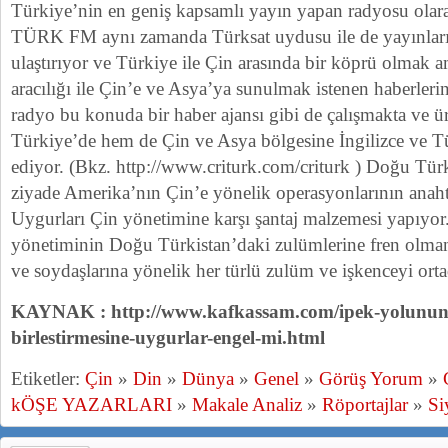
Türkiye’nin en geniş kapsamlı yayın yapan radyosu olara
TÜRK FM aynı zamanda Türksat uydusu ile de yayınlarını
ulaştırıyor ve Türkiye ile Çin arasında bir köprü olmak a
aracılığı ile Çin’e ve Asya’ya sunulmak istenen haberlerin
radyo bu konuda bir haber ajansı gibi de çalışmakta ve ür
Türkiye’de hem de Çin ve Asya bölgesine İngilizce ve Tür
ediyor. (Bkz. http://www.criturk.com/criturk ) Doğu Tür
ziyade Amerika’nın Çin’e yönelik operasyonlarının anah
Uygurları Çin yönetimine karşı şantaj malzemesi yapıyor
yönetiminin Doğu Türkistan’daki zulümlerine fren olman
ve soydaşlarına yönelik her türlü zulüm ve işkenceyi orta
KAYNAK : http://www.kafkassam.com/ipek-yolunun-ci
birlestirmesine-uygurlar-engel-mi.html
Etiketler:
Çin
»
Din
»
Dünya
»
Genel
»
Görüş Yorum
»
kÖŞE YAZARLARI
»
Makale Analiz
»
Röportajlar
»
Si