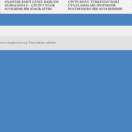
ANAHTAR PARTİ GENEL BAŞKANI
ÇİN’İN DOĞU TÜRKİSTAN’DAKİ
AĞIRALİOĞLU : ÇİN’İN UYGUR
UYGULAMALARI SİSTEMATİK
SOYKIRIMI BİR HAKİKATTIR!
POSTMODERN BİR SOYKIRIMDIR!
www.uyghurnet.org Tüm hakları saklıdır