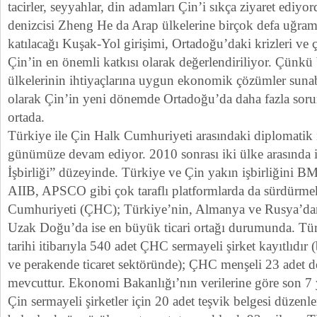
tacirler, seyyahlar, din adamları Çin’i sıkça ziyaret edi
denizcisi Zheng He da Arap ülkelerine birçok defa uğram
katılacağı Kuşak-Yol girişimi, Ortadoğu’daki krizleri ve 
Çin’in en önemli katkısı olarak değerlendiriliyor. Çünkü 
ülkelerinin ihtiyaçlarına uygun ekonomik çözümler sunab
olarak Çin’in yeni dönemde Ortadoğu’da daha fazla soru
ortada.
Türkiye ile Çin Halk Cumhuriyeti arasındaki diplomatik 
günümüze devam ediyor. 2010 sonrası iki ülke arasında ili
İşbirliği” düzeyinde. Türkiye ve Çin yakın işbirliğini 
AIIB, APSCO gibi çok taraflı platformlarda da sürdürme
Cumhuriyeti (ÇHC); Türkiye’nin, Almanya ve Rusya’da
Uzak Doğu’da ise en büyük ticari ortağı durumunda. Tü
tarihi itibarıyla 540 adet ÇHC sermayeli şirket kayıtlıdı
ve perakende ticaret sektöründe); ÇHC menşeli 23 adet de
mevcuttur. Ekonomi Bakanlığı’nın verilerine göre son 7
Çin sermayeli şirketler için 20 adet teşvik belgesi düzen