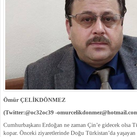
Ömür ÇELİKDÖNMEZ
(Twitter:@oc32oc39 -omurcelikdonmez@hotmail.co
Cumhurbaşkanı Erdoğan ne zaman Çin’e gidecek olsa Tü
kopar. Önceki ziyaretlerinde Doğu Türkistan’da yaşayan