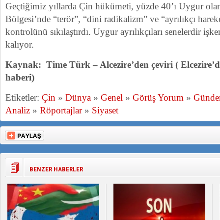
Geçtiğimiz yıllarda Çin hükümeti, yüzde 40’ı Uygur ola
Bölgesi’nde “terör”, “dini radikalizm” ve “ayrılıkçı harek
kontrolünü sıkılaştırdı. Uygur ayrılıkçıları senelerdir işk
kalıyor.
Kaynak: Time Türk – Alcezire’den çeviri ( Elcezire
haberi)
Etiketler:
Çin
»
Dünya
»
Genel
»
Görüş Yorum
»
Günd
Analiz
»
Röportajlar
»
Siyaset
BENZER HABERLER