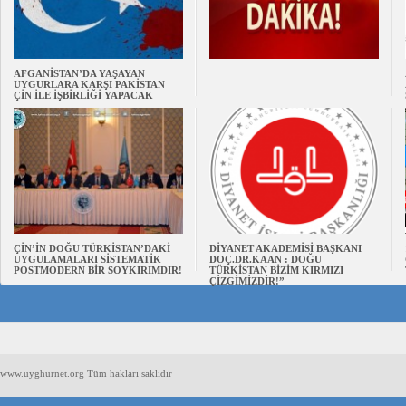
AFGANİSTAN’DA YAŞAYAN
UYGURLARA KARŞI PAKİSTAN
ÇİN İLE İŞBİRLİĞİ YAPACAK
ÇİN’İN DOĞU TÜRKİSTAN’DAKİ
DİYANET AKADEMİSİ BAŞKANI
UYGULAMALARI SİSTEMATİK
DOÇ.DR.KAAN : DOĞU
POSTMODERN BİR SOYKIRIMDIR!
TÜRKİSTAN BİZİM KIRMIZI
ÇİZGİMİZDİR!”
www.uyghurnet.org Tüm hakları saklıdır