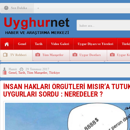
Son Dakika
ANAHTAR PARTİ GENEL BAŞKANI AĞIRALİOĞLU : ÇİN’İN
ÇİN’İN DOĞU TÜRKİSTAN’DAKİ UYGULAMALARI SİSTEM
DİYANET AKADEMİSİ BAŞKANI DOÇ.DR.KAAN : DOĞU TÜR
Genel
Tarih
Video Galeri
Uygur Diyarı ve Yöreleri
Türki
150 YILDIR KAYNAYAN YARAMIZ : ÇİN İŞGALİNDEKİ DO
TV Rehberi
Tüm Manşetler
Uygur Dostları
Uygur Kü
ÇİN’İN UYGUR POLİTİKALARINI ÖVEN DİYANET AKADEM
Uygurlarda Düğün ve Cenaze
Uygur Geleneksel Tip
Uygur Gele
Hamit
29 Temmuz 2017
MHP’DEN URUMÇİ KATLİAMI MESAJİ : 05.07.2009 URUM
Genel
,
Tarih
,
Tüm Manşetler
,
Türkiye
ÇİN’İN ANKARA BÜYÜKELÇİSİ JİANG’İN TRABZON ZİYAR
İNSAN HAKLARI ÖRGÜTLERİ MISIR’A TUTU
İŞGALCİ ÇİN’DEN “FETİHLER SULTANI MEHMET”DİZİSİN
UYGURLARI SORDU : NEREDELER ?