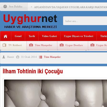
Son Dakika
AFGANİSTAN’DA YAŞAYAN UYGURLARA KARŞI PAKİSTAN Ç
ANAHTAR PARTİ GENEL BAŞKANI AĞIRALİOĞLU : ÇİN’İN
ÇİN’İN DOĞU TÜRKİSTAN’DAKİ UYGULAMALARI SİSTEM
Genel
Tarih
Video Galeri
Uygur Diyarı ve Yöreleri
Türki
DİYANET AKADEMİSİ BAŞKANI DOÇ.DR.KAAN : DOĞU TÜR
TV Rehberi
Tüm Manşetler
Uygur Dostları
Uygur Kü
150 YILDIR KAYNAYAN YARAMIZ : ÇİN İŞGALİNDEKİ DO
Uygurlarda Düğün ve Cenaze
Uygur Geleneksel Tip
Uygur Gele
Hamit
31 Ocak 2014
Tüm Manşetler
ÇİN’İN UYGUR POLİTİKALARINI ÖVEN DİYANET AKADEM
MHP’DEN URUMÇİ KATLİAMI MESAJİ : 05.07.2009 URUM
İlham Tohtinin iki Çocuğu
ÇİN’İN ANKARA BÜYÜKELÇİSİ JİANG’İN TRABZON ZİYAR
İŞGALCİ ÇİN’DEN “FETİHLER SULTANI MEHMET”DİZİSİN