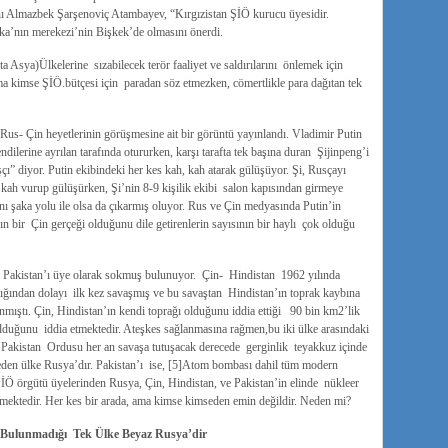
nı Almazbek Şarşenoviç Atambayev, “Kırgızistan ŞİÖ kurucu üyesidir.
a’nın merekezi’nin Bişkek’de olmasını önerdi.
 Asya)Ülkelerine sızabilecek terör faaliyet ve saldırılarını önlemek için
ma kimse ŞİÖ.bütçesi için paradan söz etmezken, cömertlikle para dağıtan tek
Rus- Çin heyetlerinin görüşmesine ait bir görüntü yayınlandı. Vladimir Putin
ndilerine ayrılan tarafında otururken, karşı tarafta tek başına duran Şijinpeng’i
ı” diyor. Putin ekibindeki her kes kah, kah atarak gülüşüyor. Şi, Rusçayı
h, kah vurup gülüşürken, Şi’nin 8-9 kişilik ekibi salon kapısından girmeye
ını şaka yolu ile olsa da çıkarmış oluyor. Rus ve Çin medyasında Putin’in
ın bir Çin gerçeği olduğunu dile getirenlerin sayısının bir haylı çok olduğu
 , Pakistan’ı üye olarak sokmuş bulunuyor. Çin- Hindistan 1962 yılında
ığından dolayı ilk kez savaşmış ve bu savaştan Hindistan’ın toprak kaybına
nmıştı. Çin, Hindistan’ın kendi toprağı olduğunu iddia ettiği 90 bin km2’lik
lduğunu iddia etmektedir. Ateşkes sağlanmasına rağmen,bu iki ülke arasındaki
– Pakistan Ordusu her an savaşa tutuşacak derecede gerginlik teyakkuz içinde
n eden ülke Rusya’dır. Pakistan’ı ise, [5]Atom bombası dahil tüm modern
 ŞİÖ örgütü üyelerinden Rusya, Çin, Hindistan, ve Pakistan’in elinde nükleer
emektedir. Her kes bir arada, ama kimse kimseden emin değildir. Neden mi?
e Bulunmadığı Tek Ülke Beyaz Rusya’dir