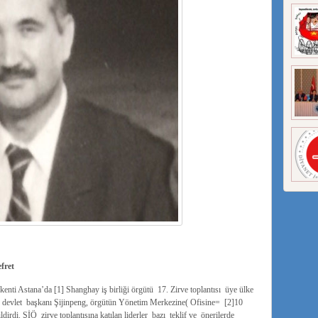
fret
kenti Astana’da [1] Shanghay iş birliği örgütü 17. Zirve toplantısı üye ülke
 Çin devlet başkanı Şijinpeng, örgütün Yönetim Merkezine( Ofisine= [2]10
irdi. ŞİÖ zirve toplantısına katılan liderler bazı teklif ve önerilerde