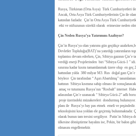
Rusya, Türkistan (Orta Asya) Türk Cumhuriyetleri ile b
Ancak, Orta Asya Türk Cumhuriyetlerinin Çin ile olan 
katından fazladır. Çin’in Orta Asya Türk Cumhuriyetler
etki ve nüfuzunun sürekli olarak erimesine neden olm
Çin Neden Rusya’ya Yatırımını Azaltıyor?
Çin’in Rusya’ya olan yatırımı gün geçtikçe azalırken,b
Devletler Topluluğu(BAT)’na yatırdığı yatırımların 
toplantısı devam ederken, Çin, Sibirya gazının Çin’e t
verdiği enerji Projelerinden biri “Sibirya Gücü-1 ” i
sınırına kadar kısmı tamamlanmak üzere olup en geç 2
hattından yılda 380 milyar M3. Rus doğal gazı Çin’e 
böylece Çin tarafından “ Aşırı Abartılmış” tanımlaması 
hattının Sibirya kısmına sahip olması ile sonuçlanacak
amaç ve tutumunu Rusya’nın “Rosbalt” internet Haber 
adasından Çin’e uzanacak “ Sibirya Gücü-2” adlı bor
proje üzerindeki müzakereleri dondurmuş bulunuyor. Ç
planı ile Rusya’yı bay pas etmek emeli ve peşindedir.
teknolojisini kısa yoldan ele geçirmiş bulunmaktadır.
olarak bunun tam tersini sergiliyor. Putin’in Sibirya 
ülkesine dönüştürme hayalını ise, Pekin, bir balon gi
olmasını engellemektir.