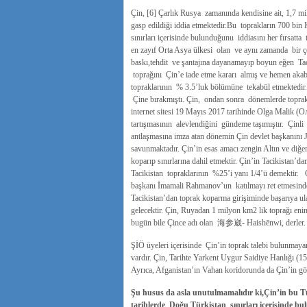
Çin, [6] Çarlık Rusya zamanında kendisine ait, 1,7 m
gasp edildiği iddia etmektedir.Bu toprakların 700 bin
sınırları içerisinde bulunduğunu iddiasını her fırsatt
en zayıf Orta Asya ülkesi olan ve aynı zamanda bir ç
baskı,tehdit ve şantajına dayanamayıp boyun eğen Taci
toprağını Çin’e iade etme kararı almış ve hemen akabi
topraklarının % 3.5’luk bölümüne tekabül etmektedir. 
Çine bırakmıştı. Çin, ondan sonra dönemlerde toprak 
internet sitesi 19 Mayıs 2017 tarihinde Olga Malik (О
tartışmasının alevlendiğini gündeme taşımıştır. Çinli 
antlaşmasına imza atan dönemin Çin devlet başkanını J
savunmaktadır. Çin’in esas amacı zengin Altın ve diğe
koparıp sınırlarına dahil etmektir. Çin’in Tacikistan’
Tacikistan topraklarının %25’i yanı 1/4’ü demektir.
başkanı İmamali Rahmanov’un katılmayı ret etmesindeki
Tacikistan’dan toprak koparma girişiminde başarıya ul
gelecektir. Çin, Ruyadan 1 milyon km2 lik toprağı enind
bugün bile Çince adı olan 海参崴- Haishēnwi, derler.
ŞİÖ üyeleri içerisinde Çin’in toprak talebi bulunmaya
vardır. Çin, Tarihte Yarkent Uygur Saidiye Hanlığı (1
Ayrıca, Afganistan’ın Vahan koridorunda da Çin’in göz
Şu husus da asla unutulmamalıdır ki,Çin’in bu Tür
tarihlerde Doğu Türkistan sınırları içerisinde bu