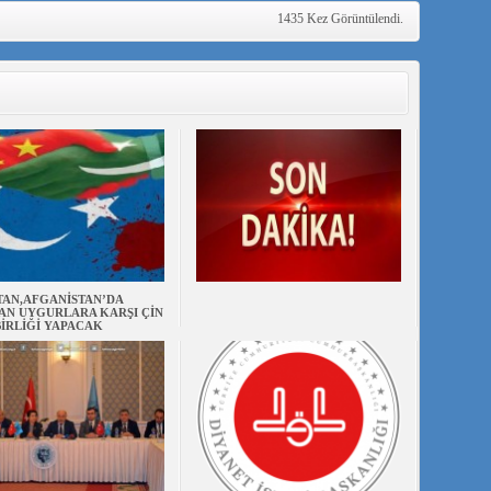
1435 Kez Görüntülendi.
TAN,AFGANİSTAN’DA
AN UYGURLARA KARŞI ÇİN
BİRLİĞİ YAPACAK