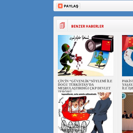
BENZER HABERLER
ÇİN’İN “GÜVENLİK”SÖYLEMİ İLE
PAKİS
DOĞU TÜRKİSTAN’DA
YAŞAY
MEŞRULAŞTIRDIĞI ÇKP DEVLET
İLE İŞ
TERÖRÜ