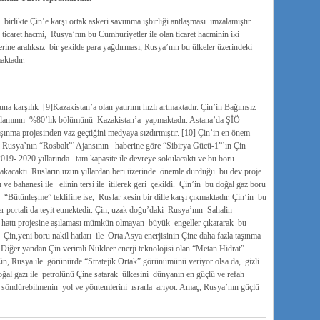
irlikte Çin’e karşı ortak askeri savunma işbirliği antlaşması imzalamıştır.
ticaret hacmi, Rusya’nın bu Cumhuriyetler ile olan ticaret hacminin iki
ine aralıksız bir şekilde para yağdırması, Rusya’nın bu ülkeler üzerindeki
aktadır.
una karşılık [9]Kazakistan’a olan yatırımı hızlı artmaktadır. Çin’in Bağımsız
toplamının %80’lık bölümünü Kazakistan’a yapmaktadır. Astana’da ŞİÖ
aşınma projesinden vaz geçtiğini medyaya sızdırmıştır. [10] Çin’in en önem
di. Rusya’nın “Rosbalt”’ Ajansının haberine göre “Sibirya Gücü-1”’ın Çin
019- 2020 yıllarında tam kapasite ile devreye sokulacaktı ve bu boru
akacaktı. Rusların uzun yıllardan beri üzerinde önemle durduğu bu dev proje
ve bahanesi ile elinin tersi ile itilerek geri çekildi. Çin’in bu doğal gaz boru
 “Bütünleşme” teklifine ise, Ruslar kesin bir dille karşı çıkmaktadır. Çin’in bu
portali da teyit etmektedir. Çin, uzak doğu’daki Rusya’nın Sahalin
u hattı projesine aşılaması mümkün olmayan büyük engeller çıkararak bu
in,yeni boru nakil hatları ile Orta Asya enerjisinin Çine daha fazla taşınma
 Diğer yandan Çin verimli Nükleer enerji teknolojisi olan “Metan Hidrat”
 Çin, Rusya ile görünürde “Stratejik Ortak” görünümünü veriyor olsa da, gizli
doğal gazı ile petrolünü Çine satarak ülkesini dünyanın en güçlü ve refah
bi söndürebilmenin yol ve yöntemlerini ısrarla arıyor. Amaç, Rusya’nın güçlü