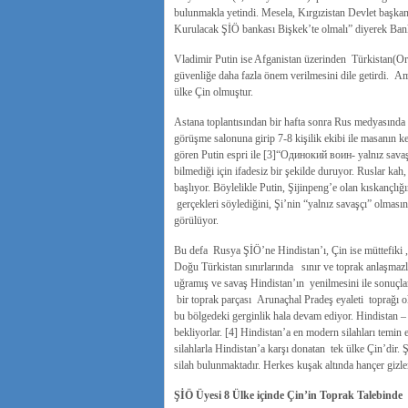
bulunmakla yetindi. Mesela, Kırgızistan Devlet başka
Kurulacak ŞİÖ bankası Bişkek’te olmalı” diyerek Bank
Vladimir Putin ise Afganistan üzerinden Türkistan(Orta
güvenliğe daha fazla önem verilmesini dile getirdi. A
ülke Çin olmuştur.
Astana toplantısından bir hafta sonra Rus medyasında 
görüşme salonuna girip 7-8 kişilik ekibi ile masanın ke
gören Putin espri ile [3]“Одинокий воин- yalnız savaşç
bilmediği için ifadesiz bir şekilde duruyor. Ruslar ka
başlıyor. Böylelikle Putin, Şijinpeng’e olan kıskançlığ
gerçekleri söylediğini, Şi’nin “yalnız savaşçı” olmasın
görülüyor.
Bu defa Rusya ŞİÖ’ne Hindistan’ı, Çin ise müttefiki
Doğu Türkistan sınırlarında sınır ve toprak anlaşmazl
uğramış ve savaş Hindistan’ın yenilmesini ile sonuçla
bir toprak parçası Arunaçhal Pradeş eyaleti toprağı o
bu bölgedeki gerginlik hala devam ediyor. Hindistan 
bekliyorlar. [4] Hindistan’a en modern silahları temi
silahlarla Hindistan’a karşı donatan tek ülke Çin’dir.
silah bulunmaktadır. Herkes kuşak altında hançer gizl
ŞİÖ Üyesi 8 Ülke içinde Çin’in Toprak Talebind