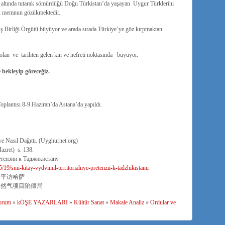
i altında tutarak sömürdüğü Doğu Türkistan’da yaşayan Uygur Türklerini
ok memnun gözükmektedir.
ş Birliği Örgütü büyüyor ve arada sırada Türkiye’ye göz kırpmaktan
olan ve tarihten gelen kin ve nefreti noktasında büyüyor.
bekleyip göreceğiz.
oplantısı 8-9 Haziran’da Astana’da yapıldı.
ve Nasıl Dağıttı. (Uyghurnet.org)
azret) s. 138.
тензии к Таджикистану
/19/smi-kitay-vydvinul-territorialnye-pretenzii-k-tadzhikistanu
近平访哈萨
天然气项目陷僵局
orum
»
kÖŞE YAZARLARI
»
Kültür Sanat
»
Makale Analiz
»
Ordular ve