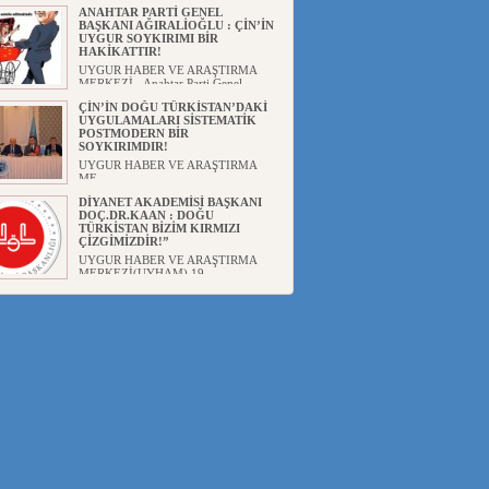
ANAHTAR PARTİ GENEL
BAŞKANI AĞIRALİOĞLU : ÇİN’İN
UYGUR SOYKIRIMI BİR
HAKİKATTIR!
UYGUR HABER VE ARAŞTIRMA
MERKEZİ Anahtar Parti Genel
Başka...
ÇİN’İN DOĞU TÜRKİSTAN’DAKİ
UYGULAMALARI SİSTEMATİK
POSTMODERN BİR
SOYKIRIMDIR!
UYGUR HABER VE ARAŞTIRMA
ME...
DİYANET AKADEMİSİ BAŞKANI
DOÇ.DR.KAAN : DOĞU
TÜRKİSTAN BİZİM KIRMIZI
ÇİZGİMİZDİR!”
UYGUR HABER VE ARAŞTIRMA
MERKEZİ(UYHAM) 19...
150 YILDIR KAYNAYAN YARAMIZ
: ÇİN İŞGALİNDEKİ DOĞU
TÜRKİSTAN
Mete YAVUZ( yenişafak.com) İkinci
Dünya Sa...
ÇİN’İN UYGUR POLİTİKALARINI
ÖVEN DİYANET AKADEMİSİ
BAŞKANI’NA TEPKİLER
SÜRÜYOR
UYGUR HABER VE ARAŞTIRMA
MERKEZİ(UYHAM) Diyanet
Akademis...
MHP’DEN URUMÇİ KATLİAMI