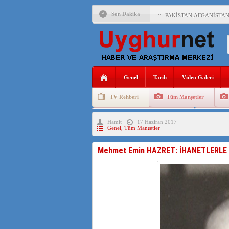
Son Dakika
PAKİSTAN,AFGANİSTAN
ANAHTAR PARTİ GENEL 
ÇİN’İN DOĞU TÜRKİST
Genel
Tarih
Video Galeri
DİYANET AKADEMİSİ B
TV Rehberi
Tüm Manşetler
150 YILDIR KAYNAYAN
Uygurlarda Düğün ve Cenaze
Uygur 
Hamit
17 Haziran 2017
ÇİN’İN UYGUR POLİTİ
Genel
,
Tüm Manşetler
MHP’DEN URUMÇİ KATL
Mehmet Emin HAZRET: İHANETLERLE 
ÇİN’İN ANKARA BÜYÜKE