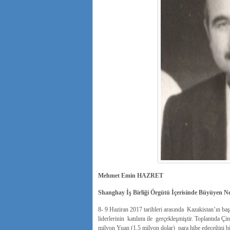
Mehmet Emin HAZRET
Shanghay İş Birliği Örgütü İçerisinde Büyüyen Ne
8- 9 Haziran 2017 tarihleri arasında Kazakistan’ın baş
liderlerinin katılımı ile gerçekleşmiştir. Toplantıda
milyon Yuan (1,5 milyon dolar) para hibe edeceğini bild