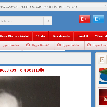
S
’DA YAŞAYAN UYGURLARA KARŞI ÇİN İLE İŞBİRLİĞİ YAPACAK
BAŞKANI AĞIRALİOĞLU : ÇİN’İN UYGUR SOYKIRIMI BİR HAKİKATTIR!
AN’DAKİ UYGULAMALARI SİSTEMATİK POSTMODERN BİR SOYKIRIMDIR!
Uygur Diyarı ve Yöreleri
Türkiye
Tüm Manşetler
Teknoloji
Video Gal
AŞKANI DOÇ.DR.KAAN : DOĞU TÜRKİSTAN BİZİM KIRMIZI ÇİZGİMİZDİR!”
Uygur Dostları
Uygur Kültürü
Uygur Folklor
Uygur Kıyaf
 YARAMIZ : ÇİN İŞGALİNDEKİ DOĞU TÜRKİSTAN
Geleneksel Tip
Uygur Geleneksel Sporlar
KALARINI ÖVEN DİYANET AKADEMİSİ BAŞKANI’NA TEPKİLER SÜRÜYOR
İAMI MESAJİ : 05.07.2009 URUMÇİ ŞEHİTLERİNİ RAHMETLE ANIYORUZ
DOLU RUS – ÇİN DOSTLUĞU
LÇİSİ JİANG’İN TRABZON ZİYARETİ