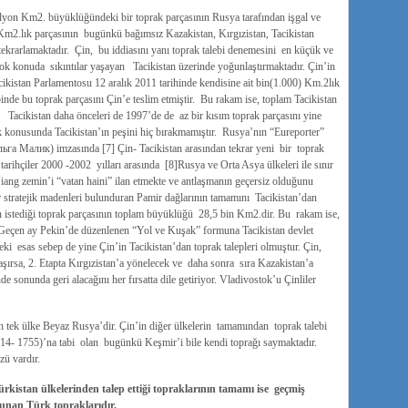
ilyon Km2. büyüklüğündeki bir toprak parçasının Rusya tarafından işgal ve
 Km2.lık parçasının bugünkü bağımsız Kazakistan, Kırgızistan, Tacikistan
a tekrarlamaktadır. Çin, bu iddiasını yanı toprak talebi denemesini en küçük ve
ok konuda sıkıntılar yaşayan Tacikistan üzerinde yoğunlaştırmaktadır. Çin’in
kistan Parlamentosu 12 aralık 2011 tarihinde kendisine ait bin(1.000) Km.2lık
nde bu toprak parçasını Çin’e teslim etmiştir. Bu rakam ise, toplam Tacikistan
Tacikistan daha önceleri de 1997’de de az bir kısım toprak parçasını yine
konusunda Tacikistan’ın peşini hiç bırakmamıştır. Rusya’nın “Eureporter”
льга Малик) imzasında [7] Çin- Tacikistan arasından tekrar yeni bir toprak
tarihçiler 2000 -2002 yılları arasında [8]Rusya ve Orta Asya ülkeleri ile sınır
iang zemin’i “vatan haini” ilan etmekte ve antlaşmanın geçersiz olduğunu
r stratejik madenleri bulunduran Pamir dağlarının tamamını Tacikistan’dan
dan istediği toprak parçasının toplam büyüklüğü 28,5 bin Km2.dir. Bu rakam ise,
 Geçen ay Pekin’de düzenlenen “Yol ve Kuşak” formuna Tacikistan devlet
 esas sebep de yine Çin’in Tacikistan’dan toprak talepleri olmuştur. Çin,
aşırsa, 2. Etapta Kırgızistan’a yönelecek ve daha sonra sıra Kazakistan’a
e sonunda geri alacağını her fırsatta dile getiriyor. Vladivostok’u Çinliler
n tek ülke Beyaz Rusya’dir. Çin’in diğer ülkelerin tamamından toprak talebi
514- 1755)’na tabi olan bugünkü Keşmir’i bile kendi toprağı saymaktadır.
ü vardır.
kistan ülkelerinden talep ettiği topraklarının tamamı ise geçmiş
lunan Türk topraklarıdır.