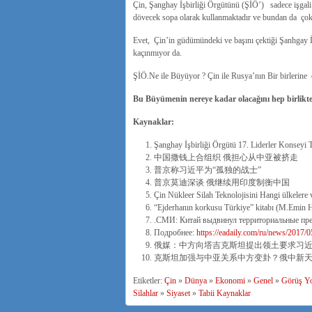
Çin, Şanghay İşbirliği Örgütünü (ŞİÖ’) sadece işgal
dövecek sopa olarak kullanmaktadır ve bundan da ç
Evet, Çin’in güdümündeki ve başını çektiği Şanhgay İ
kaçınmıyor da.
ŞİÖ.Ne ile Büyüyor ? Çin ile Rusya’nın Bir birlerine 
Bu Büyümenin nereye kadar olacağını hep birlikte 
Kaynaklar:
Şanghay İşbirliği Örgütü 17. Liderler Konseyi T
中国撒钱上合组织 俄担心从中亚被挤走
普京称习近平为“孤独的战士”
普京莫迪深谈 俄继续用印度制衡中国
Çin Nükleer Silah Teknolojisini Hangi ülkelere 
“Ejderhanın korkusu Türkiye” kitabı (M.Emin H
.СМИ: Китай выдвинул территориальные пре
Подробнее:
https://eadaily.com/ru/news/2017/05
俄媒：中方向塔吉克斯坦提出领土要求习
克斯坦加强与中亚关系中方变卦？俄中新
Etiketler:
Çin
»
Dünya
»
Ekonomi
»
Genel
»
Görüş Y
Silahlar
»
Siyaset
»
Tabii Kaynaklar