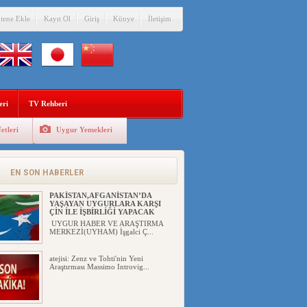
itene Ekle
Kayıt Ol
Giriş
Künye
İletişim
eri
TV Rehberi
etleri
Uygur Yemekleri
ÇİN’İN “GÜVENLİK”SÖYLEMİ İLE
DOĞU TÜRKİSTAN’DA
MEŞRULAŞTIRDIĞI ÇKP DEVLET
TERÖRÜ
EN SON HABERLER
YILMAZ ER(habernida.com) Çin
yönetimi 4 Ağustos 2...
PAKİSTAN,AFGANİSTAN’DA
YAŞAYAN UYGURLARA KARŞI
ÇİN İLE İŞBİRLİĞİ YAPACAK
UYGUR HABER VE ARAŞTIRMA
MERKEZİ(UYHAM) İşgalci Ç...
atejisi: Zenz ve Tohti'nin Yeni
Araştırması Massimo Introvig...