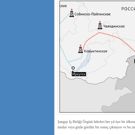
Şangay İş Birliği Örgütü liderleri her yıl üye bir ülke
tutulur veya gözle görülür bir sonuç çıkmıyor ve bu zi