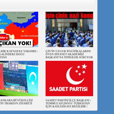
ILDIR KAYNAYAN YARAMIZ :
ÇİN’İN UYGUR POLİTİKALARINI
ŞGALİNDEKİ DOĞU
ÖVEN DİYANET AKADEMİSİ
STAN
BAŞKANI’NA TEPKİLER SÜRÜYOR
N ANKARA BÜYÜKELÇİSİ
SAADET PARTİSİ İLÇE BAŞKANI :
’İN TRABZON ZİYARETİ
TEMMUZ AYI,DOĞU TÜRKİSTAN
İÇİN KATLİAM AYI DEĞİLDİR !