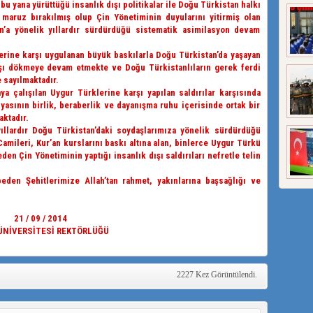
u yana yürüttüğü insanlık dışı politikalar ile Doğu Türkistan halkı
 maruz bırakılmış olup Çin Yönetiminin duyularını yitirmiş olan
’a yönelik yıllardır sürdürdüğü sistematik asimilasyon devam
lerine karşı uygulanan büyük baskılarla Doğu Türkistan’da yaşayan
şı dökmeye devam etmekte ve Doğu Türkistanlıların gerek ferdi
 sayılmaktadır.
maya çalışılan Uygur Türklerine karşı yapılan saldırılar karşısında
asının birlik, beraberlik ve dayanışma ruhu içerisinde ortak bir
ktadır.
yıllardır Doğu Türkistan’daki soydaşlarımıza yönelik sürdürdüğü
amileri, Kur’an kurslarını baskı altına alan, binlerce Uygur Türkü
en Çin Yönetiminin yaptığı insanlık dışı saldırıları nefretle telin
beden Şehitlerimize Allah’tan rahmet, yakınlarına başsağlığı ve
21 / 09 / 2014
 ÜNİVERSİTESİ REKTÖRLÜĞÜ
2227 Kez Görüntülendi.