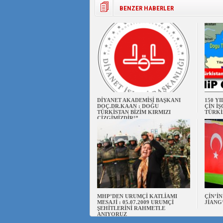
BENZER HABERLER
DİYANET AKADEMİSİ BAŞKANI
150 Y
DOÇ.DR.KAAN : DOĞU
ÇİN İ
TÜRKİSTAN BİZİM KIRMIZI
TÜRKİ
ÇİZGİMİZDİR!”
MHP’DEN URUMÇİ KATLİAMI
ÇİN’İ
MESAJİ : 05.07.2009 URUMÇİ
JİANG
ŞEHİTLERİNİ RAHMETLE
ANIYORUZ