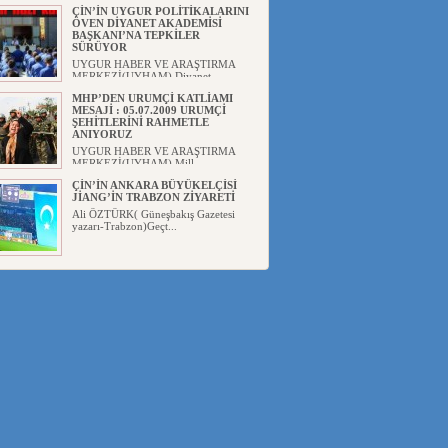
ÇİN’İN UYGUR POLİTİKALARINI
ÖVEN DİYANET AKADEMİSİ
BAŞKANI’NA TEPKİLER
SÜRÜYOR
UYGUR HABER VE ARAŞTIRMA
MERKEZİ(UYHAM) Diyanet
Akademis...
MHP’DEN URUMÇİ KATLİAMI
MESAJİ : 05.07.2009 URUMÇİ
ŞEHİTLERİNİ RAHMETLE
ANIYORUZ
UYGUR HABER VE ARAŞTIRMA
MERKEZİ(UYHAM) Mill...
ÇİN’İN ANKARA BÜYÜKELÇİSİ
JİANG’İN TRABZON ZİYARETİ
Ali ÖZTÜRK( Güneşbakış Gazetesi
yazarı-Trabzon)Geçt...
İŞGALCİ ÇİN’DEN “FETİHLER
SULTANI MEHMET”DİZİSİNE
GARİP SANSÜR VE HADSIZ İHTAR
Av. Oğuzhan ŞAHİN ÇİN'İN
TÜRKİYE'DE SANSÜR ARAYIŞI VE
...
SAADET PARTİSİ İLÇE BAŞKANI :
TEMMUZ AYI,DOĞU TÜRKİSTAN
İÇİN KATLİAM AYI DEĞİLDİR !
UYGUR HABER VE ARAŞTIRMA
MERKEZİ(UYHAM) Komünist
Çin'in...
İŞGALCİ ÇİN,DOĞU