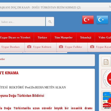
S
AŞKANI DOÇ.DR.KAAN : DOĞU TÜRKİSTAN BİZİM KIRMIZI ÇİZGİMİZDİR!”
 YARAMIZ : ÇİN İŞGALİNDEKİ DOĞU TÜRKİSTAN
KALARINI ÖVEN DİYANET AKADEMİSİ BAŞKANI’NA TEPKİLER SÜRÜYOR
İAMI MESAJİ : 05.07.2009 URUMÇİ ŞEHİTLERİNİ RAHMETLE ANIYORUZ
Uygur Diyarı ve Yöreleri
Türkiye
Tüm Manşetler
Teknoloji
Video Gal
LÇİSİ JİANG’İN TRABZON ZİYARETİ
Uygur Dostları
Uygur Kültürü
Uygur Folklor
Uygur Kıyaf
İHLER SULTANI MEHMET”DİZİSİNE GARİP SANSÜR VE HADSIZ İHTAR
Geleneksel Tip
Uygur Geleneksel Sporlar
tler
BAŞKANI : TEMMUZ AYI,DOĞU TÜRKİSTAN İÇİN KATLİAM AYI DEĞİLDİR !
RKİSTAN’DA EN AZ 143 BİN UYGUR ÇOCUĞU AİLELERİNDEN KOPARDI
N’E KINAMA
KLAR ALTINDA BİR VİTRİN Mİ, SUSTURULMUŞBER HAFİZA Mİ?
İTESİ REKTÖRÜ Prof.Dr.REHA METİN ALKAN
a Doğu Türkistan Bildirisi
Doğu Türkistan’da uzun süredir büyük bir insanlık dramı