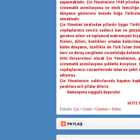
yaşanmaktadır. Çin Yönetiminin 1949 yılından b
sistematik asimilasyona ve etnik temizliğe
dünyanın gözlerinin önünde Doğu Türkistan
etmektedir.
Çin Yönetimi tarafından yıllardır Uygur Türk
soydaşlarımız sessiz sedasız kan ve gözya
gerekse ailevi ve toplumsal mahremiyeti hiçe
Dinleri, dilleri, kimlikleri ortadan kaldırıl
bütün dünyanın, özellikle de Türk İslam Düny
tavır ve duruş sergileme zorunluluğu bulunma
Hitit Üniversitesi olarak Çin Yönetiminin, 
sistematik asimilasyonu şiddetle kınıyoruz. C
soydaşlarımızı cezaevlerinde tutan ve şehit ed
ediyoruz.
Çin Yönetiminin saldırılarında hayatını kay
yaralılara acil şifalar dileriz.
Kamuoyuna saygıyla duyurulur.
HİTİT
Etiketler:
Çin
»
Genel
»
Gündem
»
Haber