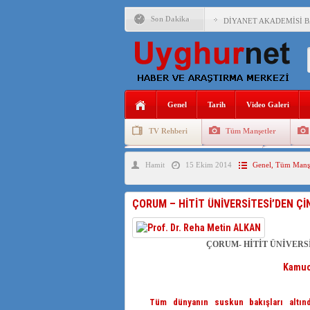
Son Dakika
DİYANET AKADEMİSİ B
150 YILDIR KAYNAYAN
ÇİN’İN UYGUR POLİTİ
MHP’DEN URUMÇİ KATL
Genel
Tarih
Video Galeri
ÇİN’İN ANKARA BÜYÜKE
TV Rehberi
Tüm Manşetler
İŞGALCİ ÇİN’DEN “FET
Uygurlarda Düğün ve Cenaze
Uygur 
Hamit
15 Ekim 2014
Genel
,
Tüm Manşe
SAADET PARTİSİ İLÇE 
İŞGALCİ ÇİN,DOĞU TÜ
ÇORUM – HİTİT ÜNİVERSİTESİ’DEN Çİ
AZİZANA KAŞGAR : IŞI
ÇORUM- HİTİT ÜNİVERS
Kamuoyun
Tüm dünyanın suskun bakışları altında 