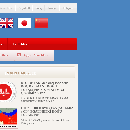
itene Ekle
Kayıt Ol
Giriş
Künye
İletişim
eri
TV Rehberi
etleri
Uygur Yemekleri
EN SON HABERLER
DİYANET AKADEMİSİ BAŞKANI
DOÇ.DR.KAAN : DOĞU
TÜRKİSTAN BİZİM KIRMIZI
ÇİZGİMİZDİR!”
UYGUR HABER VE ARAŞTIRMA
MERKEZİ(UYHAM) 19...
150 YILDIR KAYNAYAN YARAMIZ
: ÇİN İŞGALİNDEKİ DOĞU
TÜRKİSTAN
Mete YAVUZ( yenişafak.com) İkinci
Dünya Sa...