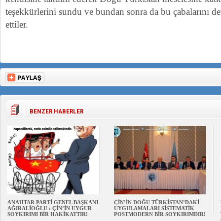
teşekkürlerini sundu ve bundan sonra da bu çabalarını de
ettiler.
BENZER HABERLER
ANAHTAR PARTİ GENEL BAŞKANI
ÇİN’İN DOĞU TÜRKİSTAN’DAKİ
AĞIRALİOĞLU : ÇİN’İN UYGUR
UYGULAMALARI SİSTEMATİK
SOYKIRIMI BİR HAKİKATTIR!
POSTMODERN BİR SOYKIRIMDIR!