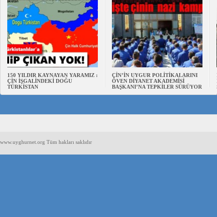
150 YILDIR KAYNAYAN YARAMIZ :
ÇİN’İN UYGUR POLİTİKALARINI
ÇİN İŞGALİNDEKİ DOĞU
ÖVEN DİYANET AKADEMİSİ
TÜRKİSTAN
BAŞKANI’NA TEPKİLER SÜRÜYOR
www.uyghurnet.org Tüm hakları saklıdır