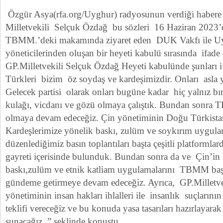
Özgür Asya(rfa.org/Uyghur) radyosunun verdiği habere 
Milletvekili Selçuk Özdağ bu sözleri 16 Haziran 2023’
TBMM.’deki makamında ziyaret eden DUK Vakfı ile Uy
yöneticilerinden oluşan bir heyeti kabulü sırasında ifade et
GP.Milletvekili Selçuk Özdağ Heyeti kabulünde şunları i
Türkleri bizim öz soydaş ve kardeşimizdir. Onları asla 
Gelecek partisi olarak onları bugüne kadar hiç yalnız bır
kulağı, vicdanı ve gözü olmaya çalıştık. Bundan sonra
olmaya devam edeceğiz. Çin yönetiminin Doğu Türkista
Kardeşlerimize yönelik baskı, zulüm ve soykırım uygu
düzenlediğimiz basın toplantıları başta çeşitli platformla
gayreti içerisinde bulunduk. Bundan sonra da ve Çin’in
baskı,zulüm ve etnik katliam uygulamalarını TBMM baş
gündeme getirmeye devam edeceğiz. Ayrıca, GP.Milletve
yönetiminin insan hakları ihlalleri ile insanlık suçlarının 
teklifi vereceğiz ve bu konuda yasa tasarıları hazırlay
sunacağız. ” şeklinde konuştu.