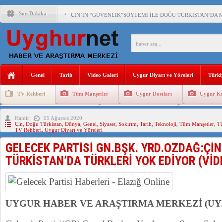
Son Dakika
ÇİN’İN “GÜVENLİK”SÖYLEMİ İLE DOĞU TÜRKİSTAN’DA 
PAKİSTAN,AFGANİSTAN’DA YAŞAYAN UYGURLARA KARŞI Ç
ANAHTAR PARTİ GENEL BAŞKANI AĞIRALİOĞLU : ÇİN’İN
Genel
Tarih
Video Galeri
Uygur Diyarı ve Yöreleri
Türki
ÇİN’İN DOĞU TÜRKİSTAN’DAKİ UYGULAMALARI SİSTEM
TV Rehberi
Tüm Manşetler
Uygur Dostları
Uygur Kü
DİYANET AKADEMİSİ BAŞKANI DOÇ.DR.KAAN : DOĞU TÜR
Uygurlarda Düğün ve Cenaze
Uygur Geleneksel Tip
Uygur Gele
Hamit
05 Ağustos 2020
150 YILDIR KAYNAYAN YARAMIZ : ÇİN İŞGALİNDEKİ DO
Çin
,
Doğu Türkistan
,
Dünya
,
Genel
,
Siyaset
,
Sokırım
,
Tarih
,
Teknoloji
,
Tüm Manşetler
,
T
TV Rehberi
,
Uygur Diyarı ve Yöreleri
ÇİN’İN UYGUR POLİTİKALARINI ÖVEN DİYANET AKADEM
GELECEK PARTİSİ GN.BŞK. YRD.ÖZDAĞ:ÇİN
MHP’DEN URUMÇİ KATLİAMI MESAJİ : 05.07.2009 URUM
TÜRKİSTAN’DA TÜRKLERİ YOK EDİYOR (VİD
UYGUR HABER VE ARAŞTIRMA MERKEZİ (U