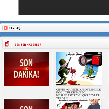
BENZER HABERLER
ÇİN’İN “GÜVENLİK”SÖYLEMİ İLE
DOĞU TÜRKİSTAN’DA
MEŞRULAŞTIRDIĞI ÇKP DEVLET
TERÖRÜ