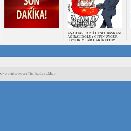
ANAHTAR PARTİ GENEL BAŞKANI
AĞIRALİOĞLU : ÇİN’İN UYGUR
SOYKIRIMI BİR HAKİKATTIR!
www.uyghurnet.org Tüm hakları saklıdır