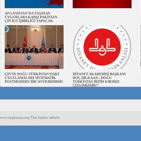
AFGANİSTAN’DA YAŞAYAN
UYGURLARA KARŞI PAKİSTAN
ÇİN İLE İŞBİRLİĞİ YAPACAK
ÇİN’İN DOĞU TÜRKİSTAN’DAKİ
DİYANET AKADEMİSİ BAŞKANI
UYGULAMALARI SİSTEMATİK
DOÇ.DR.KAAN : DOĞU
POSTMODERN BİR SOYKIRIMDIR!
TÜRKİSTAN BİZİM KIRMIZI
ÇİZGİMİZDİR!”
www.uyghurnet.org Tüm hakları saklıdır