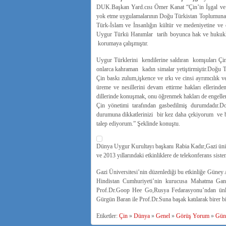
DUK.Başkan Yard.cısı Ömer Kanat “Çin’in İşgal ve
yok etme uygulamalarının Doğu Türkistan Toplumuna ola
Türk-İslam ve İnsanlığın kültür ve medeniyetine ve o
Uygur Türkü Hanımlar tarih boyunca hak ve hukukları
korumaya çalışmıştır.
Uygur Türklerini kendilerine saldıran komşuları Çi
onlarca kahraman kadın simalar yetiştirmiştir.Doğu 
Çin baskı zulum,işkence ve ırkı ve cinsi ayrımcılık v
üreme ve nesillerini devam ettirme hakları ellerinden
dillerinde konuşmak, onu öğrenmek hakları de engellenm
Çin yönetimi tarafından gasbedilmiş durumdadır.Do
durumuna dikkatlerinizi bir kez daha çekiyorum ve bu 
talep ediyorum.” Şeklinde konuştu.
Dünya Uygur Kurultayı başkanı Rabia Kadır,Gazi üniv
ve 2013 yıllarındaki etkinliklere de telekonferans sist
Gazi Üniversitesi’nin düzenlediği bu etkinliğe Güne
Hindistan Cumhuriyeti’nin kurucusa Mahatma Gan
Prof.Dr.Goop Hee Go,Rusya Fedarasyonu’ndan ünlü İ
Gürgün Baran ile Prof.Dr.Suna başak katılarak birer bil
Etiketler:
Çin
»
Dünya
»
Genel
»
Görüş Yorum
»
Gün