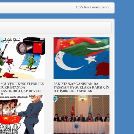
1555 Kez Görüntülendi.
N “GÜVENLİK”SÖYLEMİ İLE
PAKİSTAN,AFGANİSTAN’DA
TÜRKİSTAN’DA
YAŞAYAN UYGURLARA KARŞI ÇİN
LAŞTIRDIĞI ÇKP DEVLET
İLE İŞBİRLİĞİ YAPACAK
RÜ