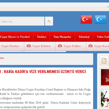
S
YLEMİ İLE DOĞU TÜRKİSTAN’DA MEŞRULAŞTIRDIĞI ÇKP DEVLET TERÖRÜ
’DA YAŞAYAN UYGURLARA KARŞI ÇİN İLE İŞBİRLİĞİ YAPACAK
Uygur Diyarı ve Yöreleri
Türkiye
Tüm Manşetler
Teknoloji
Video Gal
BAŞKANI AĞIRALİOĞLU : ÇİN’İN UYGUR SOYKIRIMI BİR HAKİKATTIR!
Uygur Dostları
Uygur Kültürü
Uygur Folklor
Uygur Kıyaf
AN’DAKİ UYGULAMALARI SİSTEMATİK POSTMODERN BİR SOYKIRIMDIR!
Geleneksel Tip
Uygur Geleneksel Sporlar
tler
AŞKANI DOÇ.DR.KAAN : DOĞU TÜRKİSTAN BİZİM KIRMIZI ÇİZGİMİZDİR!”
 YARAMIZ : ÇİN İŞGALİNDEKİ DOĞU TÜRKİSTAN
 : RABİA KADİR’A VİZE VERİLMEMESİ ÜZÜNTÜ VERİCİ
KALARINI ÖVEN DİYANET AKADEMİSİ BAŞKANI’NA TEPKİLER SÜRÜYOR
İAMI MESAJİ : 05.07.2009 URUMÇİ ŞEHİTLERİNİ RAHMETLE ANIYORUZ
man Büyükberber Dünya Uygur Kurultayı Genel Başkanı ve Diaspora’daki Doğu
 Kadir’in Türkiye gelebilmesi için vize verilmemesinin üzücü ve bir Uygur
 olduğunu söyledi.
iversitesi tarafından 08 Mart 2016 günü Dünya Kadınlar Günü dolayisiyle
 bir sempozyumun açılışında dile getirdi.