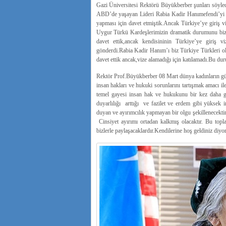
Gazi Üniversitesi Rektörü Büyükberber şunları söyle
ABD’de yaşayan Lideri Rabia Kadir Hanımefendi’yi g
yapması için davet etmiştik.Ancak Türkiye’ye giriş v
Uygur Türkü Kardeşlerimizin dramatik durumunu bizl
davet ettik,ancak kendisininin Türkiye’ye giriş 
gönderdi.Rabia Kadir Hanım’ı biz Türkiye Türkleri ol
davet ettik ancak,vize alamadığı için katılamadı.Bu d
Rektör Prof.Büyükberber 08 Mart dünya kadınların günü
insan hakları ve hukuki sorunlarını tartışmak amacı i
temel gayesi insan hak ve hukukunu bir kez daha gü
duyarlılığı arttığı ve fazilet ve erdem gibi yüksek in
duyan ve ayırımcılık yapmayan bir olgu şekillenecekti
Cinsiyet ayırımı ortadan kalkmış olacaktır. Bu toplan
bizlerle paylaşacaklardır.Kendilerine hoş geldiniz diy