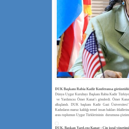
DUK Başkanı Rabia Kadir Konferansa görüntülü 
Dünya Uygur Kurultayı Başkanı Rabia Kadir Türkiye’ye
ve Yardımcısı Ömer Kanat’ı gönderdi. Ömer Kanat
alkışlandı. DUK başkanı Kadir Gazi Üniversitesi
Kadınların maruz kaldığı temel insan hakları ihlalleri
arası toplumun Uygur Türklerininin durumuna çözümler
DUK. Başkan Yard.cısı Kanat : Çin işgal yönetimi