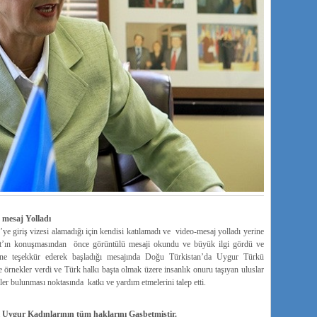
mesaj Yolladı
 giriş vizesi alamadığı için kendisi katılamadı ve video-mesaj yolladı yerine
’ın konuşmasından önce görüntülü mesaji okundu ve büyük ilgi gördü ve
’ne teşekkür ederek başladığı mesajında Doğu Türkistan’da Uygur Türkü
ne örnekler verdi ve Türk halkı başta olmak üzere insanlık onuru taşıyan uluslar
 bulunması noktasında katkı ve yardım etmelerini talep etti.
 Uygur Kadınlarının tüm haklarını Gasbetmiştir.