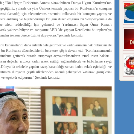
di ; “Biz Uygur Türklerinin Annesi olarak bilinen Dünya Uygur Kurultayı’nın
eçtiğimiz yıllarda da yine Üniversitemizde yapılan bir Konferans’a konuşma
izesi alamadığı için telekonferans sistemini kullanarak bir konuşma yapmış ve
ere anlatmış ve bilgilendirmişti.Bu gün düzenlediğimiz bu Sempozyoma’a da
vize talebi reddedildiği için gelemedi ve Yardımcısı Sayın Ömer Kanat’ı
arak yakinen biliyor ve tanıyoruz.ABD.’de yaşıyor.Kendilerini bu toplantı’ya
urumdan ise,son derece üzüntü duyuyoruz.”şeklinde konuştu.
 kutlamalarını daha anlamlı hale getirmek ve kadınlarımızın hak hukukları ile
le bu Konfeansı düzenlediklerini belirterek şöyle devam etti, “Konferansımıznin
ndeme getirerek burada tartışmaya açmaktır.İnsanların temel insan hakları
san değerler arttıkça kadın erkek eşitliği sağlanabilecek ve birbirlerine saygı
r.Dünya’da cehaletle yapılan savaş kazanıldığı zaman kadın erkek eşitsizliği ve
tımıza dünyanın çeşitli ülkelerinden önemli şahsiyetler katılarak görüşlerini
or ve teşekkür ediyorum.” Şeklinde konuştu.