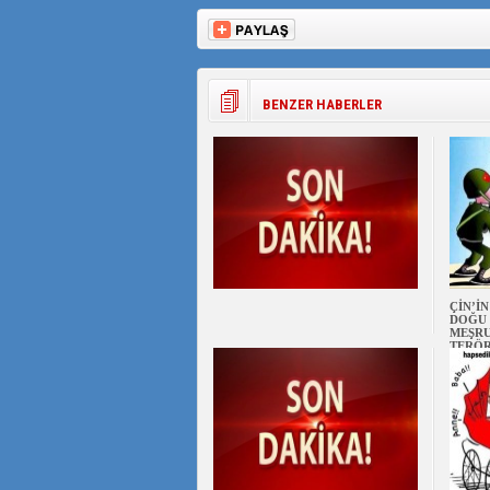
BENZER HABERLER
ÇİN’İ
DOĞU 
MEŞRU
TERÖ