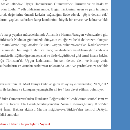
 baskısı altındaki Uygur Hanımlarının Günümüzdeki Durumu ve bu baskı ve
n Etkileri “ adlı bildirisini sundu. Uygur Türklerinin uzun ve şanlı tarihinde
rtak değerlerine önemli katkılar sağladığını ifade ederek şöyle devam etti,”
na yapılan saldırılara karşı kendilerini büyük bir cesaret ve kahramanlıkla
n’e karşı yapılan mücadelelerinde Amannisa Hanım,Nazugun vebenzerleri gibi
Türkistanlı Kadınlar günümüzde dünyanın en ağır ve belki de benzeri olmayan
e assimilasyon uygulamaları ile karşı karşıya bulunmaktadırlar. Kadınlarımızin
 alınmıştır.Dini özgürlükleri ve inanç ve ibadetleri yasaklanmıştır.Kendi ana
ektedir. Eğitim öğretim,seyahat ve ifade özgürlükleri gibi temel insanı hakları
ğu Türkistan’da Uygur kadınlarının bu son derece elem ve istirap verici
baskıların en azından azaltılması noktasında katkı ve yardımlarınızı özellikle
ersitesi’nin 08 Mart Dünya kadınlar günü dolayisiyle düzenlediği 2009,2012
emi ile katılmış ve konuşma yapmıştı.Bu yıl ise 4.kez davet edilmiş bulunuyor.
y Afrika Cumhuriyeti’nden Hindistan Bağımsızlık Mücadelesinin sembol ismi ve
di’nın torunu Ela Gandi,Azerbaycan’dan Siana Caferova,Güney Kore’den
nsan Hakları aktivisti Marina Psigotakova,Türkiye’den ise,Prof.Dr.Aylın
diri sundular.
dem
»
Haber
»
Röportajlar
»
Siyaset