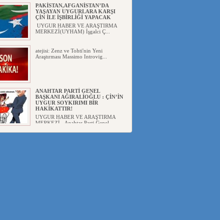
PAKİSTAN,AFGANİSTAN’DA
YAŞAYAN UYGURLARA KARŞI
ÇİN İLE İŞBİRLİĞİ YAPACAK
UYGUR HABER VE ARAŞTIRMA
MERKEZİ(UYHAM) İşgalci Ç...
atejisi: Zenz ve Tohti'nin Yeni
Araştırması Massimo Introvig...
ANAHTAR PARTİ GENEL
BAŞKANI AĞIRALİOĞLU : ÇİN’İN
UYGUR SOYKIRIMI BİR
HAKİKATTIR!
UYGUR HABER VE ARAŞTIRMA
MERKEZİ Anahtar Parti Genel
Başka...
ÇİN’İN DOĞU TÜRKİSTAN’DAKİ
UYGULAMALARI SİSTEMATİK
POSTMODERN BİR
SOYKIRIMDIR!
UYGUR HABER VE ARAŞTIRMA
ME...
DİYANET AKADEMİSİ BAŞKANI
DOÇ.DR.KAAN : DOĞU
TÜRKİSTAN BİZİM KIRMIZI
ÇİZGİMİZDİR!”
UYGUR HABER VE ARAŞTIRMA
MERKEZİ(UYHAM) 19...
150 YILDIR KAYNAYAN YARAMIZ