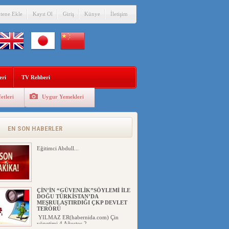
itene Ekle
Kayıt Ol
Giriş
Künye
İletişim
eri
TV Rehberi
etleri
Uygur Yemekleri
EN SON HABERLER
Eğitimci Abdull...
ÇİN’İN “GÜVENLİK”SÖYLEMİ İLE
DOĞU TÜRKİSTAN’DA
MEŞRULAŞTIRDIĞI ÇKP DEVLET
TERÖRÜ
YILMAZ ER(habernida.com) Çin
yönetimi 4 Ağustos 2...