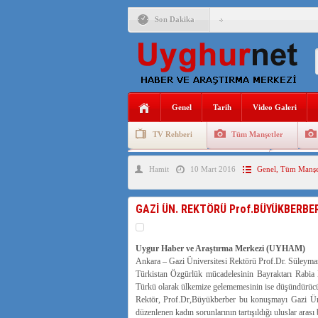
Son Dakika
ÇİN’İN “GÜVENLİK”SÖ
PAKİSTAN,AFGANİSTAN
Genel
Tarih
Video Galeri
ANAHTAR PARTİ GENEL 
TV Rehberi
Tüm Manşetler
ÇİN’İN DOĞU TÜRKİST
Uygurlarda Düğün ve Cenaze
Uygur 
Hamit
10 Mart 2016
Genel
,
Tüm Manşe
DİYANET AKADEMİSİ B
150 YILDIR KAYNAYAN
GAZİ ÜN. REKTÖRÜ Prof.BÜYÜKBERBER
ÇİN’İN UYGUR POLİTİ
MHP’DEN URUMÇİ KATL
Uygur Haber ve Araştırma Merkezi (UYHAM)
Ankara – Gazi Üniversitesi Rektörü Prof.Dr. Süley
Türkistan Özgürlük mücadelesinin Bayraktarı Rabia
Türkü olarak ülkemize gelememesinin ise düşündürücü
Rektör, Prof.Dr,Büyükberber bu konuşmayı Gazi Ün
düzenlenen kadın sorunlarının tartışıldığı uluslar arası