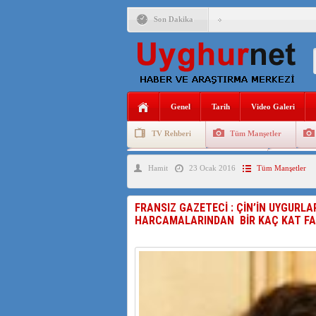
Son Dakika
ÇİN’İN “GÜVENLİK”SÖ
PAKİSTAN,AFGANİSTAN
Genel
Tarih
Video Galeri
ANAHTAR PARTİ GENEL 
TV Rehberi
Tüm Manşetler
ÇİN’İN DOĞU TÜRKİST
Uygurlarda Düğün ve Cenaze
Uygur 
Hamit
23 Ocak 2016
Tüm Manşetler
DİYANET AKADEMİSİ B
150 YILDIR KAYNAYAN
FRANSIZ GAZETECİ : ÇİN’İN UYGURLA
HARCAMALARINDAN BİR KAÇ KAT F
ÇİN’İN UYGUR POLİTİ
MHP’DEN URUMÇİ KATL