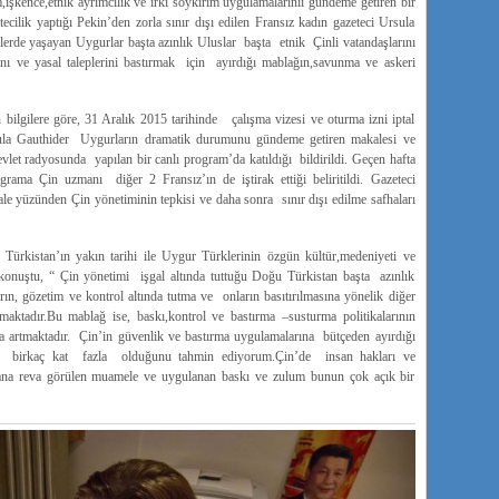
işkence,etnik ayrımcılık ve ırkı soykırım uygulamalarınıı gündeme getiren bir
ecilik yaptığı Pekin’den zorla sınır dışı edilen Fransız kadın gazeteci Ursula
lerde yaşayan Uygurlar başta azınlık Uluslar başta etnik Çinli vatandaşlarını
nı ve yasal taleplerini bastırmak için ayırdığı mablağın,savunma ve askeri
bilgilere göre, 31 Aralık 2015 tarihinde çalışma vizesi ve oturma izni iptal
Ursula Gauthider Uygurların dramatik durumunu gündeme getiren makalesi ve
devlet radyosunda yapılan bir canlı program’da katıldığı bildirildi. Geçen hafta
grama Çin uzmanı diğer 2 Fransız’ın de iştirak ettiği beliritildi. Gazeteci
e yüzünden Çin yönetiminin tepkisi ve daha sonra sınır dışı edilme safhaları
Türkistan’ın yakın tarihi ile Uygur Türklerinin özgün kültür,medeniyeti ve
e konuştu, “ Çin yönetimi işgal altında tuttuğu Doğu Türkistan başta azınlık
ın, gözetim ve kontrol altında tutma ve onların basıtırılmasına yönelik diğer
ktadır.Bu mablağ ise, baskı,kontrol ve bastırma –susturma politikalarının
da artmaktadır. Çin’in güvenlik ve bastırma uygulamalarına bütçeden ayırdığı
an birkaç kat fazla olduğunu tahmin ediyorum.Çin’de insan hakları ve
na reva görülen muamele ve uygulanan baskı ve zulum bunun çok açık bir