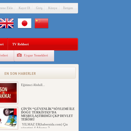
itene Ekle
Kayıt Ol
Giriş
Künye
İletişim
eri
TV Rehberi
etleri
Uygur Yemekleri
EN SON HABERLER
Eğitimci Abdull...
ÇİN’İN “GÜVENLİK”SÖYLEMİ İLE
DOĞU TÜRKİSTAN’DA
MEŞRULAŞTIRDIĞI ÇKP DEVLET
TERÖRÜ
YILMAZ ER(habernida.com) Çin
yönetimi 4 Ağustos 2...