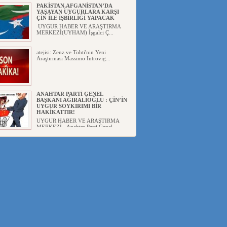
PAKİSTAN,AFGANİSTAN’DA
YAŞAYAN UYGURLARA KARŞI
ÇİN İLE İŞBİRLİĞİ YAPACAK
UYGUR HABER VE ARAŞTIRMA
MERKEZİ(UYHAM) İşgalci Ç...
atejisi: Zenz ve Tohti'nin Yeni
Araştırması Massimo Introvig...
ANAHTAR PARTİ GENEL
BAŞKANI AĞIRALİOĞLU : ÇİN’İN
UYGUR SOYKIRIMI BİR
HAKİKATTIR!
UYGUR HABER VE ARAŞTIRMA
MERKEZİ Anahtar Parti Genel
Başka...
ÇİN’İN DOĞU TÜRKİSTAN’DAKİ
UYGULAMALARI SİSTEMATİK
POSTMODERN BİR
SOYKIRIMDIR!
UYGUR HABER VE ARAŞTIRMA
ME...
DİYANET AKADEMİSİ BAŞKANI
DOÇ.DR.KAAN : DOĞU
TÜRKİSTAN BİZİM KIRMIZI
ÇİZGİMİZDİR!”
UYGUR HABER VE ARAŞTIRMA
MERKEZİ(UYHAM) 19...
150 YILDIR KAYNAYAN YARAMIZ