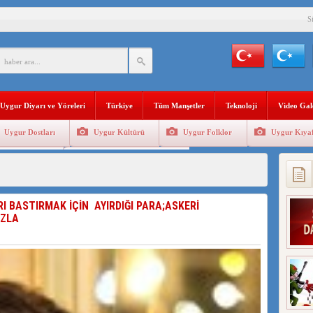
S
YLEMİ İLE DOĞU TÜRKİSTAN’DA MEŞRULAŞTIRDIĞI ÇKP DEVLET TERÖRÜ
’DA YAŞAYAN UYGURLARA KARŞI ÇİN İLE İŞBİRLİĞİ YAPACAK
Uygur Diyarı ve Yöreleri
Türkiye
Tüm Manşetler
Teknoloji
Video Gal
BAŞKANI AĞIRALİOĞLU : ÇİN’İN UYGUR SOYKIRIMI BİR HAKİKATTIR!
Uygur Dostları
Uygur Kültürü
Uygur Folklor
Uygur Kıyaf
AN’DAKİ UYGULAMALARI SİSTEMATİK POSTMODERN BİR SOYKIRIMDIR!
Geleneksel Tip
Uygur Geleneksel Sporlar
AŞKANI DOÇ.DR.KAAN : DOĞU TÜRKİSTAN BİZİM KIRMIZI ÇİZGİMİZDİR!”
 YARAMIZ : ÇİN İŞGALİNDEKİ DOĞU TÜRKİSTAN
RI BASTIRMAK İÇİN AYIRDIĞI PARA;ASKERİ
AZLA
KALARINI ÖVEN DİYANET AKADEMİSİ BAŞKANI’NA TEPKİLER SÜRÜYOR
İAMI MESAJİ : 05.07.2009 URUMÇİ ŞEHİTLERİNİ RAHMETLE ANIYORUZ