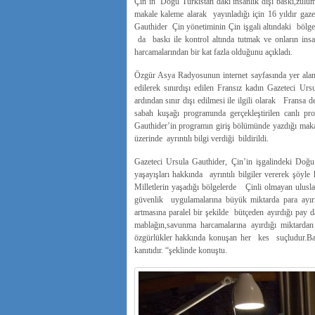
Çin’in Doğu Türkistan’daki insanlık dışı baskı,zulum,
makale kaleme alarak yayınladığı için 16 yıldır gazet
Gauthider Çin yönetiminin Çin işgali altındaki bölge
da baskı ile kontrol altında tutmak ve onların insa
harcamalarından bir kat fazla olduğunu açıkladı.
Özgür Asya Radyosunun internet sayfasında yer alan 
edilerek sınırdışı edilen Fransız kadın Gazeteci 
ardından sınır dışı edilmesi ile ilgili olarak Fransa 
sabah kuşağı programında gerçekleştirilen canlı pro
Gauthider’in programın giriş bölümünde yazdığı makal
üzerinde ayrıntılı bilgi verdiği bildirildi.
Gazeteci Ursula Gauthider, Çin’in işgalindeki Doğu 
yaşayışları hakkında ayrıntılı bilgiler vererek şöyl
Milletlerin yaşadığı bölgelerde Çinli olmayan uluslar
güvenlik uygulamalarına büyük miktarda para ayırma
artmasına paralel bir şekilde bütçeden ayırdığı pay 
mablağın,savunma harcamalarına ayırdığı miktard
özgürlükler hakkında konuşan her kes suçludur.Ba
kanıtıdır. “şeklinde konuştu.