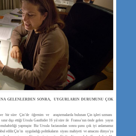
ŞINA GELENLERDEN SONRA, UYGURLARIN DURUMUNU ÇOK
 ve bir süre Çin’de öğrenim ve araştırmalarda bulunan Çin işleri uzmanı
 sınır dışı ettiği Ursula Gauthider 16 yıl süre ile Fransa’nın önde gelen yayın
abirliği yapmıştır. Biz Ursula faciasından sonra şunu çok iyi anlamamız
abul edilir.Çin’in uyguladığı politikaların siyası mahiyeti ve amacını dünya’ya