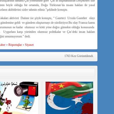
luşlarının tamamı Çin yönetimine göre Çin’in düşmanıdırlar.Gerçekeleri dile
tinin böyle olduğu bir ortamda, Doğu Türkistan’da insanı hakları ile yasal
rın akibitlerini sizler tahmin ediniz.”şeklinde konuştu.
akaları aktivisti Dainne ise şöyle konuştu, “ Gazeteci Ursula Gautdier olayı
 gündemine geldi ve gündem oluşturmayı de sürdürüyor.Bu olay Fransız kamu
 durumunun ne kadar olumsuz ve kötü yöne doğru gitmekte olduğu konusunda
n Uygurlara karşı yürütülen olumsuz politikalar ve Çin’deki insan hakları
ceğini umumuyorum.” dedi.
aber
»
Röportajlar
»
Siyaset
1763 Kez Görüntülendi.