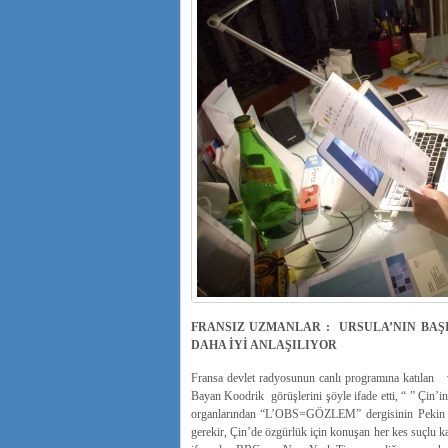
FRANSIZ UZMANLAR : URSULA’NIN BA
DAHA İYİ ANLAŞILIYOR
Fransa devlet radyosunun canlı programına katılan
Bayan Koodrik görüşlerini şöyle ifade etti, “ ” Çin’in
organlarından “L’OBS=GÖZLEM” dergisinin Pekin muh
gerekir, Çin’de özgürlük için konuşan her kes suçlu k