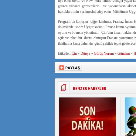
ifşa eden BBC. ve New York Times vediğer yayın kuru
getiren yabancı gazetecilerin ve yabancıların akıbe
hukuklarınınin verilmesini talep eden Müslüman Uygurla
Program’da konuşan diğer katılımcı, Fransız İnsan H
dolayisiyle sonra Uygur sorunu Fransa kamu oyunun
oyunu ve Fransız yönetimini Çin’den ihsan hakları
açık ve nhet bir dürtü olmuştur.Fransız yönetimini
ihlallarına karşı daha da güçlü şekilde tepki göstere
Etiketler:
Çin
»
Dünya
»
Görüş Yorum
»
Gündem
»
H
BENZER HABERLER