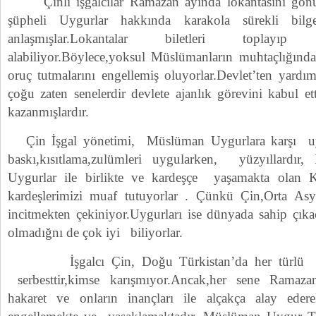
Çinli işgalcilar Ramazan ayında lokantasını gönül
şüpheli Uygurlar hakkında karakola sürekli bilg
anlaşmışlar.Lokantalar biletleri toplayıp
alabiliyor.Böylece,yoksul Müslümanların muhtaçlığından
oruç tutmalarını engellemiş oluyorlar.Devlet’ten yardı
çoğu zaten senelerdir devlete ajanlık görevini kabul e
kazanmışlardır.
Çin İşgal yönetimi, Müslüman Uygurlara karşı uy
baskı,kısıtlama,zulümleri uygularken, yüzyıllardır
Uygurlar ile birlikte ve kardeşçe yaşamakta olan K
kardeşlerimizi muaf tutuyorlar . Çünkü Çin,Orta Asy
incitmekten çekiniyor.Uygurları ise dünyada sahip çıka
olmadığnı de çok iyi biliyorlar.
İşgalcı Çin, Doğu Türkistan’da her türlü eğle
serbesttir,kimse karışmıyor.Ancak,her sene Ramaz
hakaret ve onların inançları ile alçakça alay ederek