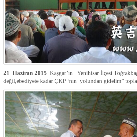
21 Haziran 2015
Kaşgar’ın Yenihisar İlçesi Toğrakb
değil,ebediyete kadar ÇKP ‘nın yolundan gidelim” toplan