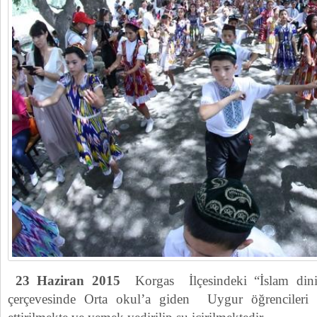
23 Haziran 2015
Korgas İlçesindeki “İslam dini
çerçevesinde Orta okul’a giden Uygur öğrencileri 