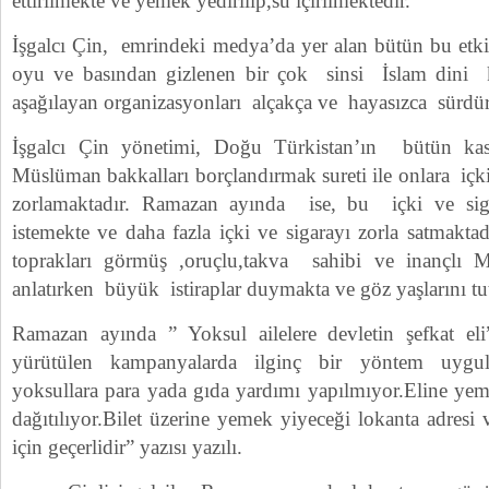
ettirilmekte ve yemek yedirilip,su içirilmektedir.
İşgalcı Çin, emrindeki medya’da yer alan bütün bu et
oyu ve basından gizlenen bir çok sinsi İslam dini 
aşağılayan organizasyonları alçakça ve hayasızca sürdü
İşgalcı Çin yönetimi, Doğu Türkistan’ın bütün ka
Müslüman bakkalları borçlandırmak sureti ile onlara içki
zorlamaktadır. Ramazan ayında ise, bu içki ve sigara
istemekte ve daha fazla içki ve sigarayı zorla satmaktad
toprakları görmüş ,oruçlu,takva sahibi ve inançlı M
anlatırken büyük istiraplar duymakta ve göz yaşlarını tu
Ramazan ayında ” Yoksul ailelere devletin şefkat eli
yürütülen kampanyalarda ilginç bir yöntem uygulan
yoksullara para yada gıda yardımı yapılmıyor.Eline yem
dağıtılıyor.Bilet üzerine yemek yiyeceği lokanta adres
için geçerlidir” yazısı yazılı.