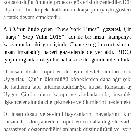
konsolosluğu önünde protesto gösterisi düzenlediler.Dü
Çin’in bu köpek katliamına karşı yürüyüşler,gösteril
artarak devam etmektedir.
ABD.’nın önde gelen ”New York Times” gazetesi, Çin
karşı “ Stop Yulin 2015” adı ile bir imza kampany
kapsamında iki gün içinde Change.org internet sitesi
insan imzaladığı haberi gazetelerde de yer aldı. BB
yayın organları olayı bir hafta süre ile gündemde tuttula
O insan dostu köpekler ile aynı devlet sınırları 
Uygurlar, Çin’in öldürdüğü köpeklerden daha ağır şeki
ile katliama tabı tutulmaktadırlar.Şu kutsal Ramazan
Uygur Çin’in ölüm kampı ve zindanlarında, insanlı
işkenceler altında çile çekmekte ve ölümlerini beklemekt
O insan dostu ve sevimli hayvanların hayatlarını kurt
İnsancıl(!) dünya,neden köpeklerden daha değerli varlı
hassasiyeti göstermediğini anlamak düşündürücü ve zord