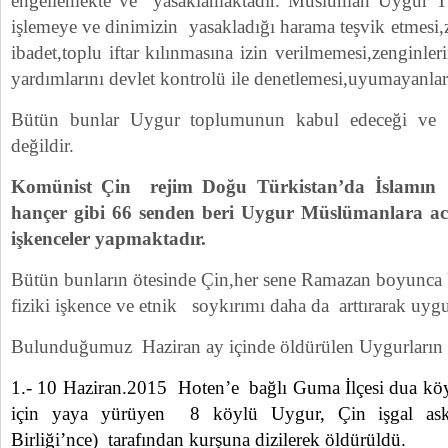
engellemekte ve yasaklamaktadır. Müslüman Uygur Tür
işlemeye ve dinimizin yasakladığı harama teşvik etmesi,z
ibadet,toplu iftar kılınmasına izin verilmemesi,zenginleri
yardımlarını devlet kontrolü ile denetlemesi,uyumayanla
Bütün bunlar Uygur toplumunun kabul edeceği ve k
değildir.
Komünist Çin rejim Doğu Türkistan’da İslamın 
hançer gibi 66 senden beri Uygur Müslümanlara acı
işkenceler yapmaktadır.
Bütün bunların ötesinde Çin,her sene Ramazan boyunca 
fiziki işkence ve etnik soykırımı daha da arttırarak uyg
Bulunduğumuz Haziran ay içinde öldürülen Uygurların
1.- 10 Haziran.2015 Hoten’e bağlı Guma İlçesi dua k
için yaya yürüyen 8 köylü Uygur, Çin işgal aske
Birliği’nce) tarafından kurşuna dizilerek öldürüldü.