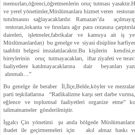
memurları,öğrenci,öğretmenlerin oruç tutması yasaktır.He
ve yerel yönetimler,Müslümanlara hizmet veren restoran,
tutulmasını sağlayacaklardır. Ramazan’da açılma
restoran,lokanta ve fırınlara ağır para cezasına çarptır
daireleri, işletmeler,fabrikalar ve kamuya ait iş ye
Müslümanlardan) bu genelge ve siyasi disipline harfiyen 
taahhüt belgesi imzalatılacaktır.Bu kişilerin kendisi,
bireylerinin oruç tutmayacakları, iftar ziyafeti ve tera
faaliyetlere katılmayacaklarına dair beyanları ya
alınmalı…”
Bu genelge ile beraber İl,İlçe,Belde,köyler ve mezra
parti teşkilatlarına “Radikalizme karşı sert darbe vurma,d
eğlence ve toplumsal faaliyetleri organize etme” 
talimatnameler gönderilmiştir.
İşgalcı Çin yönetimi şu anda bölgede Müslümanları
ibadet ile geçirmemeleri için akıl almaz baskı 