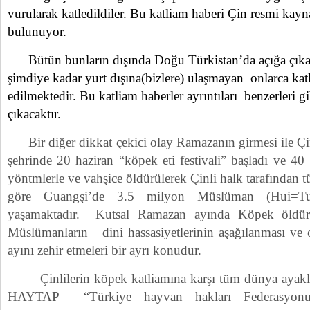
vurularak katledildiler. Bu katliam haberi Çin resmi kay
bulunuyor.
Bütün bunların dışında Doğu Türkistan’da açığa çıkarı
şimdiye kadar yurt dışına(bizlere) ulaşmayan onlarca ka
edilmektedir. Bu katliam haberler ayrıntıları benzerleri gi
çıkacaktır.
Bir diğer dikkat çekici olay Ramazanın girmesi ile Çin
şehrinde 20 haziran “köpek eti festivali” başladı ve 40
yöntmlerle ve vahşice öldürülerek Çinli halk tarafından t
göre Guangşi’de 3.5 milyon Müslüman (Hui=Tu
yaşamaktadır. Kutsal Ramazan ayında Köpek öldür
Müslümanların dini hassasiyetlerinin aşağılanması ve
ayını zehir etmeleri bir ayrı konudur.
Çinlilerin köpek katliamına karşı tüm dünya ayakla
HAYTAP “Türkiye hayvan hakları Federasyonu”