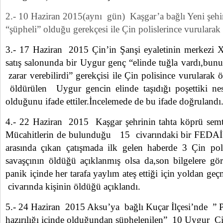
2.- 10 Haziran 2015(aynı gün) Kaşgar’a bağlı Yeni şehi
“şüpheli” olduğu gerekçesi ile Çin polislerince vurularak
3.- 17 Haziran 2015 Çin’in Şanşi eyaletinin merkezi Xi
satış salonunda bir Uygur genç “elinde tuğla vardı,bunun
zarar verebilirdi” gerekçisi ile Çin polisince vurularak 
öldürülen Uygur gencin elinde taşıdığı poşettiki nes
olduğunu ifade ettiler.İncelemede de bu ifade doğruland
4.- 22 Haziran 2015 Kaşgar şehrinin tahta köprü se
Mücahitlerin de bulunduğu 15 civarındaki bir FEDAİ 
arasında çıkan çatışmada ilk gelen haberde 3 Çin p
savaşçının öldüğü açıklanmış olsa da,son bilgelere gör
panik içinde her tarafa yaylım ateş ettiği için yoldan ge
civarında kişinin öldüğü açıklandı.
5.- 24 Haziran 2015 Aksu’ya bağlı Kuçar İlçesi’nde ” P
hazırılığı içinde olduğundan şüphelenilen” 10 Uygur Çi