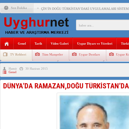
Son Dakika
DİYANET AKADEMİSİ BAŞKANI DOÇ.DR.KAAN : DOĞU TÜR
150 YILDIR KAYNAYAN YARAMIZ : ÇİN İŞGALİNDEKİ DO
ÇİN’İN UYGUR POLİTİKALARINI ÖVEN DİYANET AKADEM
MHP’DEN URUMÇİ KATLİAMI MESAJİ : 05.07.2009 URUM
Genel
Tarih
Video Galeri
Uygur Diyarı ve Yöreleri
Türki
ÇİN’İN ANKARA BÜYÜKELÇİSİ JİANG’İN TRABZON ZİYAR
TV Rehberi
Tüm Manşetler
Uygur Dostları
Uygur Kü
İŞGALCİ ÇİN’DEN “FETİHLER SULTANI MEHMET”DİZİSİN
Uygurlarda Düğün ve Cenaze
Uygur Geleneksel Tip
Uygur Gele
Hamit
30 Haziran 2015
SAADET PARTİSİ İLÇE BAŞKANI : TEMMUZ AYI,DOĞU TÜR
Genel
İŞGALCİ ÇİN,DOĞU TÜRKİSTAN’DA EN AZ 143 BİN UYGU
DÜNYA’DA RAMAZAN,DOĞU TÜRKİSTAN’DA