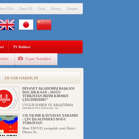
itene Ekle
Kayıt Ol
Giriş
Künye
İletişim
eri
TV Rehberi
etleri
Uygur Yemekleri
EN SON HABERLER
DİYANET AKADEMİSİ BAŞKANI
DOÇ.DR.KAAN : DOĞU
TÜRKİSTAN BİZİM KIRMIZI
ÇİZGİMİZDİR!”
UYGUR HABER VE ARAŞTIRMA
MERKEZİ(UYHAM) 19...
150 YILDIR KAYNAYAN YARAMIZ
: ÇİN İŞGALİNDEKİ DOĞU
TÜRKİSTAN
Mete YAVUZ( yenişafak.com) İkinci
Dünya Sa...