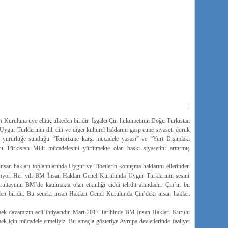
 Kuruluna üye elliüç ülkeden biridir. İşgalcı Çin hükümetinin Doğu Türkistan
 Uygur Türklerinin dil, din ve diğer kültürel haklarını gasp etme siyaseti doruk
e yürürlüğe sunduğu “Terörizme karşı mücadele yasası” ve “Yurt Dışındaki
u Türkistan Milli mücadelesini yürütmekte olan baskı siyasetini arttırmış
san hakları toplantılarında Uygur ve Tibetlerin konuşma haklarını ellerinden
şıyor. Her yılı BM İnsan Hakları Genel Kurulunda Uygur Türklerinin sesini
tayının BM’de katılmakta olan etkinliği ciddi tehdit altındadır. Çin’in bu
en biridir. Bu seneki insan Hakları Genel Kurulunda Çin’deki insan hakları
k davamızın acil ihtiyacıdır. Mart 2017 Tarihinde BM İnsan Hakları Kurulu
rmek için mücadele etmeliyiz. Bu amaçla gösteriye Avrupa devletlerinde faaliyet