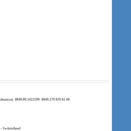
manya) 0049.89.5422199- 0049.179 819 62 60
– Switzerland