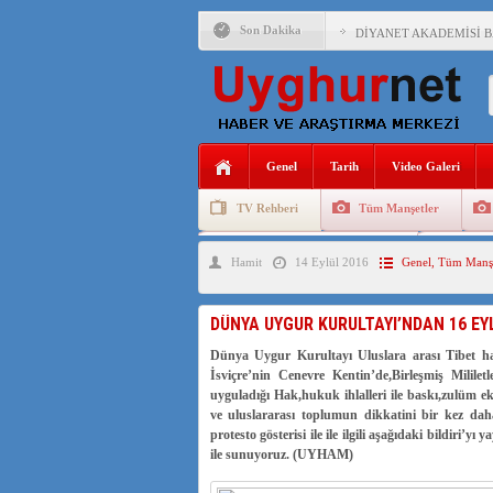
Son Dakika
DİYANET AKADEMİSİ B
150 YILDIR KAYNAYAN
ÇİN’İN UYGUR POLİTİ
MHP’DEN URUMÇİ KATL
Genel
Tarih
Video Galeri
ÇİN’İN ANKARA BÜYÜKE
TV Rehberi
Tüm Manşetler
İŞGALCİ ÇİN’DEN “FET
Uygurlarda Düğün ve Cenaze
Uygur 
Hamit
14 Eylül 2016
Genel
,
Tüm Manşe
SAADET PARTİSİ İLÇE 
İŞGALCİ ÇİN,DOĞU TÜ
DÜNYA UYGUR KURULTAYI’NDAN 16 EY
Dünya Uygur Kurultayı Uluslara arası Tibet har
İsviçre’nin Cenevre Kentin’de,Birleşmiş Milil
AZİZANA KAŞGAR : IŞI
uyguladığı Hak,hukuk ihlalleri ile baskı,zulüm e
ve uluslararası toplumun dikkatini bir kez dah
protesto gösterisi ile ile ilgili aşağıdaki bildiri’y
ile sunuyoruz. (UYHAM)