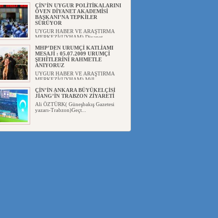
ÇİN’İN UYGUR POLİTİKALARINI
ÖVEN DİYANET AKADEMİSİ
BAŞKANI’NA TEPKİLER
SÜRÜYOR
UYGUR HABER VE ARAŞTIRMA
MERKEZİ(UYHAM) Diyanet
Akademis...
MHP’DEN URUMÇİ KATLİAMI
MESAJİ : 05.07.2009 URUMÇİ
ŞEHİTLERİNİ RAHMETLE
ANIYORUZ
UYGUR HABER VE ARAŞTIRMA
MERKEZİ(UYHAM) Mill...
ÇİN’İN ANKARA BÜYÜKELÇİSİ
JİANG’İN TRABZON ZİYARETİ
Ali ÖZTÜRK( Güneşbakış Gazetesi
yazarı-Trabzon)Geçt...
İŞGALCİ ÇİN’DEN “FETİHLER
SULTANI MEHMET”DİZİSİNE
GARİP SANSÜR VE HADSIZ İHTAR
Av. Oğuzhan ŞAHİN ÇİN'İN
TÜRKİYE'DE SANSÜR ARAYIŞI VE
...
SAADET PARTİSİ İLÇE BAŞKANI :
TEMMUZ AYI,DOĞU TÜRKİSTAN
İÇİN KATLİAM AYI DEĞİLDİR !
UYGUR HABER VE ARAŞTIRMA
MERKEZİ(UYHAM) Komünist
Çin'in...
İŞGALCİ ÇİN,DOĞU