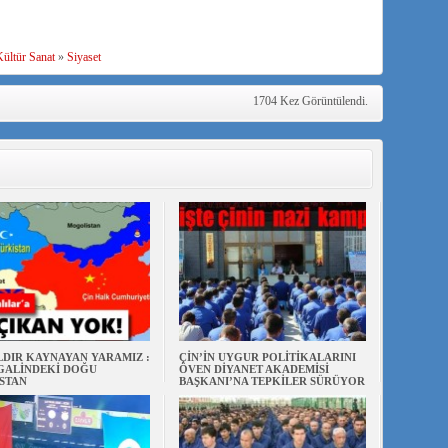
ültür Sanat
»
Siyaset
1704 Kez Görüntülendi.
ILDIR KAYNAYAN YARAMIZ :
ÇİN’İN UYGUR POLİTİKALARINI
ŞGALİNDEKİ DOĞU
ÖVEN DİYANET AKADEMİSİ
STAN
BAŞKANI’NA TEPKİLER SÜRÜYOR