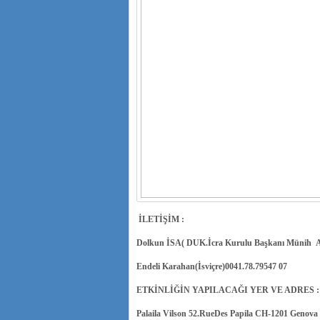
İLETİŞİM :
Dolkun İSA( DUK.İcra Kurulu Başkanı Münih Al
Endeli Karahan(İsviçre)0041.78.79547 07
ETKİNLİĞİN YAPILACAĞI YER VE ADRES :
Palaila Vilson 52.RueDes Papila CH-1201 Genova 