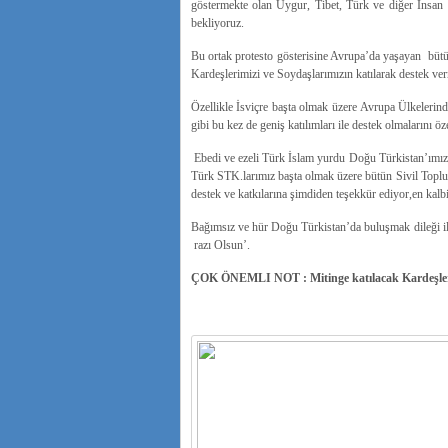
göstermekte olan Uygur, Tibet, Türk ve diğer İnsan Ha
bekliyoruz.
Bu ortak protesto gösterisine Avrupa’da yaşayan bütün
Kardeşlerimizi ve Soydaşlarımızın katılarak destek ver
Özellikle İsviçre başta olmak üzere Avrupa Ülkelerin
gibi bu kez de geniş katılımları ile destek olmalarını öze
Ebedi ve ezeli Türk İslam yurdu Doğu Türkistan’ımız
Türk STK.larımız başta olmak üzere bütün Sivil Toplu
destek ve katkılarına şimdiden teşekkür ediyor,en kalb
Bağımsız ve hür Doğu Türkistan’da buluşmak dileği il
razı Olsun’.
ÇOK ÖNEMLI NOT : Mitinge katılacak Kardeşler