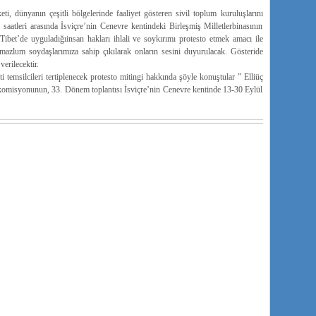
i, dünyanın çeşitli bölgelerinde faaliyet gösteren sivil toplum kuruluşlarını
saatleri arasında İsviçre’nin Cenevre kentindeki Birleşmiş Milletlerbinasının
bet’de uyguladığıinsan hakları ihlali ve soykırımı protesto etmek amacı ile
 mazlum soydaşlarımıza sahip çıkılarak onların sesini duyurulacak. Gösteride
erilecektir.
 temsilcileri tertiplenecek protesto mitingi hakkında şöyle konuştular ” Elliüç
ı komisyonunun, 33. Dönem toplantısı İsviçre’nin Cenevre kentinde 13-30 Eylül