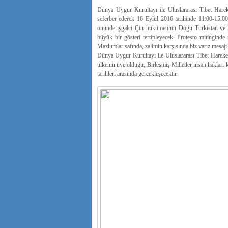
Dünya Uygur Kurultayı ile Uluslararası Tibet Hareket
seferber ederek 16 Eylül 2016 tarihinde 11:00-15:00 
önünde işgalci Çin hükümetinin Doğu Türkistan ve Ti
büyük bir gösteri tertipleyecek. Protesto mitinginde
Mazlumlar safında, zalimin karşısında biz varız mesajı v
Dünya Uygur Kurultayı ile Uluslararası Tibet Hareketi
ülkenin üye olduğu, Birleşmiş Milletler insan haklar
tarihleri arasında gerçekleşecektir.