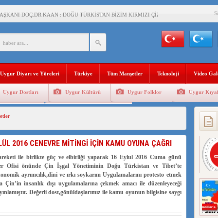
S
AŞKANI DOÇ.DR.KAAN : DOĞU TÜRKİSTAN BİZİM KIRMIZI ÇİZGİMİZDİR!”
 YARAMIZ : ÇİN İŞGALİNDEKİ DOĞU TÜRKİSTAN
KALARINI ÖVEN DİYANET AKADEMİSİ BAŞKANI’NA TEPKİLER SÜRÜYOR
İAMI MESAJİ : 05.07.2009 URUMÇİ ŞEHİTLERİNİ RAHMETLE ANIYORUZ
Uygur Diyarı ve Yöreleri
Türkiye
Tüm Manşetler
Teknoloji
Video Gal
LÇİSİ JİANG’İN TRABZON ZİYARETİ
Uygur Dostları
Uygur Kültürü
Uygur Folklor
Uygur Kıyaf
İHLER SULTANI MEHMET”DİZİSİNE GARİP SANSÜR VE HADSIZ İHTAR
Geleneksel Tip
Uygur Geleneksel Sporlar
tler
BAŞKANI : TEMMUZ AYI,DOĞU TÜRKİSTAN İÇİN KATLİAM AYI DEĞİLDİR !
RKİSTAN’DA EN AZ 143 BİN UYGUR ÇOCUĞU AİLELERİNDEN KOPARDI
LÜL 2016 CENEVRE MİTİNGİ İÇİN KAMU OYUNA ÇAĞRI
eketi ile birlikte güç ve elbirliği yaparak 16 Eylul 2016 Cuma günü
etler Ofisi önünde Çin İşgal Yönetiminin Doğu Türkistan ve Tibet’te
KLAR ALTINDA BİR VİTRİN Mİ, SUSTURULMUŞBER HAFİZA Mİ?
konomik ayrımcılık,dini ve ırkı soykarım Uygulamalarını protesto etmek
a Çin’in insanlık dışı uygulamalarına çekmek amacı ile düzenleyeceği
ı yayınlamıştır. Değerli dost,gönüldaşlarımız ile kamu oyunun bilgisine saygı