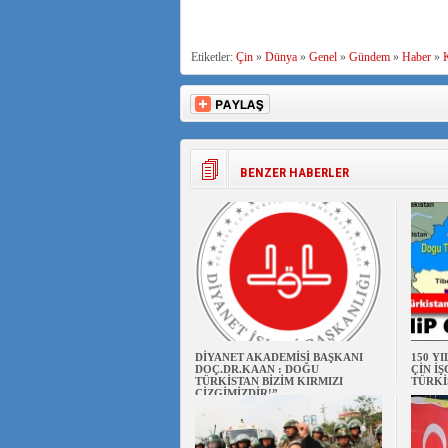
Etiketler:
Çin
»
Dünya
»
Genel
»
Gündem
»
Haber
»
K
BENZER HABERLER
DİYANET AKADEMİSİ BAŞKANI
150 Y
DOÇ.DR.KAAN : DOĞU
ÇİN İ
TÜRKİSTAN BİZİM KIRMIZI
TÜRKİ
ÇİZGİMİZDİR!”