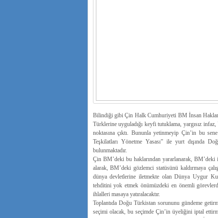
Bilindiği gibi Çin Halk Cumhuriyeti BM İnsan Hakları
Türklerine uyguladığı keyfi tutuklama, yargısız infaz,
noktasına çıktı. Bununla yetinmeyip Çin’in bu sen
Teşkilatları Yönetme Yasası” ile yurt dışında Doğ
bulunmaktadır.
Çin BM’deki bu haklarından yararlanarak, BM’deki in
alarak, BM’deki gözlemci statüsünü kaldırmaya çalı
dünya devletlerine iletmekte olan Dünya Uygur Kurul
tehditini yok etmek önümüzdeki en önemli görevlerd
ihlalleri masaya yatıralacaktır.
Toplantıda Doğu Türkistan sorununu gündeme getirme
seçimi olacak, bu seçimde Çin’in üyeliğini iptal etti