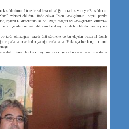
k saldırılarının bir terör saldırısı olmadığını ısrarla savunuyor.Bu saldırının
 Alma” eylemini olduğunu ifade ediyor. İnsan kaçakçılarının büyük paralar
ğunu,Tayland hükümetininin ise bu Uygur mağdurları kaçakçılardan kurtararak
nın kendi çıkarlarının yok edilmesinden dolayı bombalı saldırılar düzenleyerek
n bir terör olmadığını ısrarla önü sürmekte ve bu olaydan kendisini özenle
ği de patlamanın ardından yaptığı açıklama’da “Patlamayı her hangi bir etnik
tmişti.
larla dolu tutumu bu terör olayı üzerindeki şüpheleri daha da arttırmakta ve