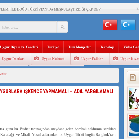
S
YLEMİ İLE DOĞU TÜRKİSTAN’DA MEŞRULAŞTIRDIĞI ÇKP DEVLET TERÖRÜ
’DA YAŞAYAN UYGURLARA KARŞI ÇİN İLE İŞBİRLİĞİ YAPACAK
BAŞKANI AĞIRALİOĞLU : ÇİN’İN UYGUR SOYKIRIMI BİR HAKİKATTIR!
Uygur Diyarı ve Yöreleri
Türkiye
Tüm Manşetler
Teknoloji
Video Gal
AN’DAKİ UYGULAMALARI SİSTEMATİK POSTMODERN BİR SOYKIRIMDIR!
Uygur Dostları
Uygur Kültürü
Uygur Folklor
Uygur Kıyaf
AŞKANI DOÇ.DR.KAAN : DOĞU TÜRKİSTAN BİZİM KIRMIZI ÇİZGİMİZDİR!”
Geleneksel Tip
Uygur Geleneksel Sporlar
tler
 YARAMIZ : ÇİN İŞGALİNDEKİ DOĞU TÜRKİSTAN
KALARINI ÖVEN DİYANET AKADEMİSİ BAŞKANI’NA TEPKİLER SÜRÜYOR
UYGURLARA İŞKENCE YAPMAMALI – ADİL YARGILAMALI
İAMI MESAJİ : 05.07.2009 URUMÇİ ŞEHİTLERİNİ RAHMETLE ANIYORUZ
LÇİSİ JİANG’İN TRABZON ZİYARETİ
as günü bir Budist tapınağından meydana gelen bombalı saldırının sanıkları
 Karadağ) ve Mirali Yusuf adlarındaki iki Uygur Türkü bugün Bangkok’taki