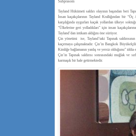
Subprasom
Tayland Hükümeti saldırı olayının başından beri Tapına
İnsan kaçakçılarının Tayland Krallığından bir “Öç
karşılığında uygurları kaçak yollardan ülkeye soktu
“Ülkelerine geri yolladıkları” için insan kaçakçıları
Tayland’dan intikam aldığını öne sürüyor.
Çin yönetimi ise, Tayland’taki Tapınak saldırısını
kaçırmaya çalışmaktadır. Çin’in Bangkok Büyükelçili
Kimliğe bağlamanın yanlış ve yersiz olduğunu” iddia e
Çin’in Tapınak saldırısı sonrasındaki muğlak ve sır
karmaşık bir hale getirmektedir.