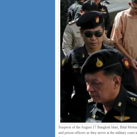
Suspects of the August 17 Bangkok blast, Bilal Moha
and prison officers as they arrive at the military co