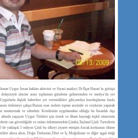
lunan Uygur İnsan hakları aktivisti ve Siyasi analizci Dr.İlşat Hasan’in görüşü
y dolayisiyle uluslar arası toplumun gündeme gelmesinden ve medya’da yer
ygurlarla ilişkili haberlere yer vermedikleri gibi,medya kuruluşlarına baskı
masını önlemeye çalışır.Bunun esas nedeni toptan assimile ve soykırım yaparak
dan unutturmak ve silmektir. Kendisinin uygulamakta olduğu bu İnsanlık dışı
kı altında yaşayan Uygur Türkleri için örnek ve ilham kaynağı teşkil etmesinin
tlerin can güvenliğidir ve onları ürkütmemektir.Çünkü,Tayland Çinli Turistlerin
15’de yaklaşık 5 milyon Çinli bu ülkeyi ziyaret etmiştir.Ancak.korkunun ölüme
rileri alırsa alsın, Doğu Türkistan,Tibet ve İç Moğolistan ve diğer işgal ettiği