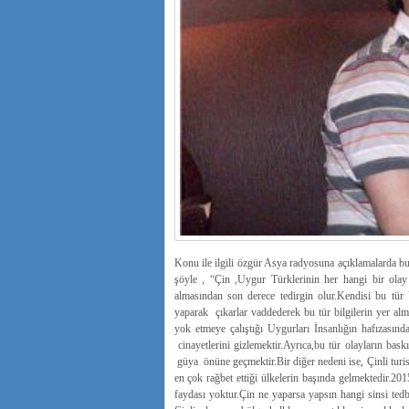
Konu ile ilgili özgür Asya radyosuna açıklamalarda bu
şöyle , “Çin ,Uygur Türklerinin her hangi bir ola
almasından son derece tedirgin olur.Kendisi bu tür U
yaparak çıkarlar vaddederek bu tür bilgilerin yer al
yok etmeye çalıştığı Uygurları İnsanlığın hafızasın
cinayetlerini gizlemektir.Ayrıca,bu tür olayların bas
güya önüne geçmektir.Bir diğer nedeni ise, Çinli turis
en çok rağbet ettiği ülkelerin başında gelmektedir.20
faydası yoktur.Çin ne yaparsa yapsın hangi sinsi tedbi