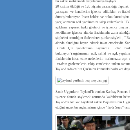
bir askeri mahkemede yargılanmaya başlıyor.
20 kişinin öldüğü ve 120 kişinin yaralandığı Tapınak 
yansıyan ve kendilerine işkence edildikleri ve ifad
dümüş bulunuyor. İnsan hakları ve hukuk kuruluşları 
yargılanmanın adil yapılmasını talep ettiler.Sanık 
açıklama yaparak tepki gösterdi ve işikence olayın
kendilerine işkence altında ifadelerinin zorla alındı
şüpheleri arttırdığını ifade ederek şunları söyledi , “ 
altında alındığını beyan ederek inkar etmeleridir. San
Burada Çin yönetiminin Tayland’a olan bask
bulunuyor.Yargılamanın adil, şeffaf ve açık yapılım
ifadelerinin inkar etme nedenlerini korkusuzca açık ve
tarafsız gözlemcilerin takip etmelerine imkan tanınma
Tayland Adaleti’nin Çin’in bu konudaki baskı vee day
Sanık Uygurların Tayland’lı avukatı Kanbay Reuters ha
işkence altında söylemek zourunda kaldıklarını belirte
Tayland’lı Avukat Tayaland askeri Başsavcısının Uyg
ettiğini ancak bu suçlamaların içinde “Terör Suçu” tan