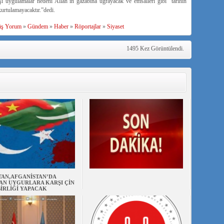
ışı uygulamalar nedeni Allah’ın gazabına uğrayacak ve emsalleri gibi tarihin
kurtulamayacaktır.”dedi.
üş Yorum
»
Gündem
»
Haber
»
Röportajlar
»
Siyaset
1495 Kez Görüntülendi.
TAN,AFGANİSTAN’DA
AN UYGURLARA KARŞI ÇİN
BİRLİĞİ YAPACAK