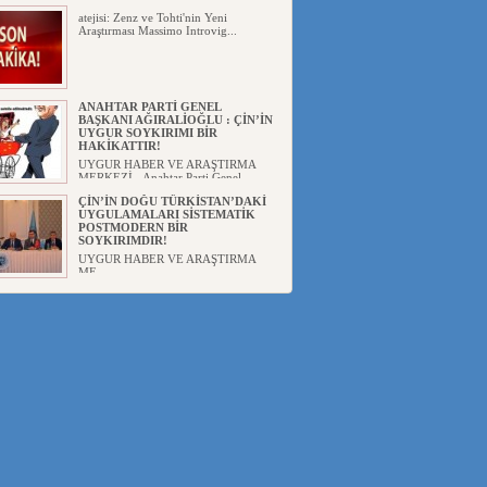
atejisi: Zenz ve Tohti'nin Yeni
Araştırması Massimo Introvig...
ANAHTAR PARTİ GENEL
BAŞKANI AĞIRALİOĞLU : ÇİN’İN
UYGUR SOYKIRIMI BİR
HAKİKATTIR!
UYGUR HABER VE ARAŞTIRMA
MERKEZİ Anahtar Parti Genel
Başka...
ÇİN’İN DOĞU TÜRKİSTAN’DAKİ
UYGULAMALARI SİSTEMATİK
POSTMODERN BİR
SOYKIRIMDIR!
UYGUR HABER VE ARAŞTIRMA
ME...
DİYANET AKADEMİSİ BAŞKANI
DOÇ.DR.KAAN : DOĞU
TÜRKİSTAN BİZİM KIRMIZI
ÇİZGİMİZDİR!”
UYGUR HABER VE ARAŞTIRMA
MERKEZİ(UYHAM) 19...
150 YILDIR KAYNAYAN YARAMIZ
: ÇİN İŞGALİNDEKİ DOĞU
TÜRKİSTAN
Mete YAVUZ( yenişafak.com) İkinci
Dünya Sa...
ÇİN’İN UYGUR POLİTİKALARINI