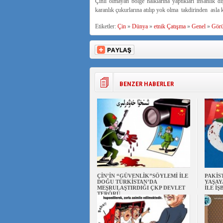
Çinli olmayan bölge halklarına yaptıkları insanlık d
karanlık çukurlarına atılıp yok olma takdirinden asla 
Etiketler:
Çin
»
Dünya
»
etnik Çatışma
»
Genel
»
Gör
BENZER HABERLER
ÇİN’İN “GÜVENLİK”SÖYLEMİ İLE
PAKİS
DOĞU TÜRKİSTAN’DA
YAŞAY
MEŞRULAŞTIRDIĞI ÇKP DEVLET
İLE İŞ
TERÖRÜ