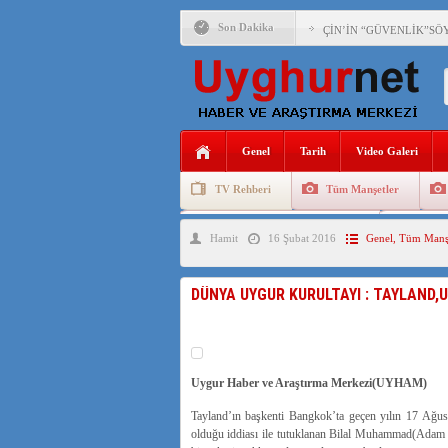
Son Dakika
ÇİN’İN “GÜVENLİK”SÖ
PAKİSTAN,AFGANİSTAN
ANAHTAR PARTİ GENEL 
Genel
Tarih
Video Galeri
ÇİN’İN DOĞU TÜRKİST
TV Rehberi
Tüm Manşetler
DİYANET AKADEMİSİ B
Uygurlarda Düğün ve Cenaze
Uygur 
Hamit
16 Şubat 2016
Genel
,
Tüm Manşe
150 YILDIR KAYNAYAN
ÇİN’İN UYGUR POLİTİ
DÜNYA UYGUR KURULTAYI : TAYLAND,
MHP’DEN URUMÇİ KATL
ÇİN’İN ANKARA BÜYÜKE
Uygur Haber ve Araştırma Merkezi(UYHAM)
Tayland’ın başkenti Bangkok’ta geçen yılın 17 Ağust
olduğu iddiası ile tutuklanan Bilal Muhammad(Adam