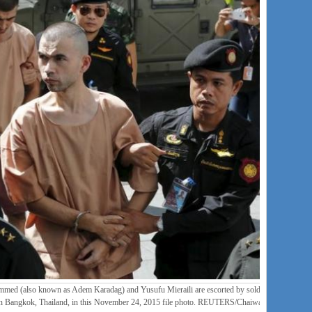
mmed (also known as Adem Karadag) and Yusufu Mieraili are escorted by soldiers
urt in Bangkok, Thailand, in this November 24, 2015 file photo. REUTERS/Chaiwat