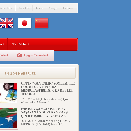
itene Ekle
Kayıt Ol
Giriş
Künye
İletişim
eri
TV Rehberi
etleri
Uygur Yemekleri
EN SON HABERLER
ÇİN’İN “GÜVENLİK”SÖYLEMİ İLE
DOĞU TÜRKİSTAN’DA
MEŞRULAŞTIRDIĞI ÇKP DEVLET
TERÖRÜ
YILMAZ ER(habernida.com) Çin
yönetimi 4 Ağustos 2...
PAKİSTAN,AFGANİSTAN’DA
YAŞAYAN UYGURLARA KARŞI
ÇİN İLE İŞBİRLİĞİ YAPACAK
UYGUR HABER VE ARAŞTIRMA
MERKEZİ(UYHAM) İşgalci Ç...