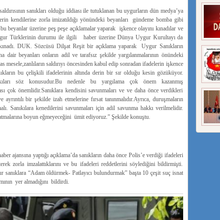
saldırısının sanıkları olduğu iddiası ile tutuklanan bu uygurların dün medya’ya
elerin kendilerine zorla imizatıldığı yönündeki beyanları gündeme bomba gibi
bu beyanlar üzerine peş peşe açıklamalar yaparak işkence olayını kınadılar ve
UYgur Türklerinin durumu ile ilgili haber üzerine Dünya Uygur Kurultayı da
ı kınadı. DUK. Sözcüsü Dilşat Reşit bir açıklama yaparak Uygur Sanıkların
ğına dair beyanları onların adil ve tarafsız şekilde yargılanmalarının önündeki
Esas mesele,zanlıların saldırıyı öncesinden kabul edip sonradan ifadelerin işkence
ıkların bu çelişkili ifadelerinin altında derin bir sır olduğu kesin gözüküyor.
ıları söz konusudur.Bu nedenle bu yargılama çok önem kazanmış
ası çok önemlidir.Sanıklara kendisini savunmaları ve ve daha önce verdikleri
 ayrıntılı bir şekilde izah etmelerine fırsat tanınmalıdır.Ayrıca, duruşmaların
lı. Sanıkılara kenedilerini savunmaları için adil savunma hakkı verilmelidir.
atmalarına boyun eğmeyeceğini ümit ediyoruz.” Şekilde konuştu.
ber ajansına yaptığı açıklama’da sanıkların daha önce Polis’e verdiği ifadeleri
rek zorla imzalattıklarını ve bu ifadeleri reddetlerini söylediğini bildirmişti.
ur sanıklara “Adam öldürmek- Patlayıcı bulundurmak” başta 10 çeşit suç isnat
ımının yer almadığını bildirdi.