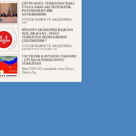
Başka...
ÇİN’İN DOĞU TÜRKİSTAN’DAKİ
UYGULAMALARI SİSTEMATİK
POSTMODERN BİR
SOYKIRIMDIR!
UYGUR HABER VE ARAŞTIRMA
ME...
DİYANET AKADEMİSİ BAŞKANI
DOÇ.DR.KAAN : DOĞU
TÜRKİSTAN BİZİM KIRMIZI
ÇİZGİMİZDİR!”
UYGUR HABER VE ARAŞTIRMA
MERKEZİ(UYHAM) 19...
150 YILDIR KAYNAYAN YARAMIZ
: ÇİN İŞGALİNDEKİ DOĞU
TÜRKİSTAN
Mete YAVUZ( yenişafak.com) İkinci
Dünya Sa...
ÇİN’İN UYGUR POLİTİKALARINI
ÖVEN DİYANET AKADEMİSİ
BAŞKANI’NA TEPKİLER
SÜRÜYOR
UYGUR HABER VE ARAŞTIRMA
MERKEZİ(UYHAM) Diyanet
Akademis...
MHP’DEN URUMÇİ KATLİAMI
MESAJİ : 05.07.2009 URUMÇİ
ŞEHİTLERİNİ RAHMETLE
ANIYORUZ
UYGUR HABER VE ARAŞTIRMA
MERKEZİ(UYHAM) Mill...
ÇİN’İN ANKARA BÜYÜKELÇİSİ