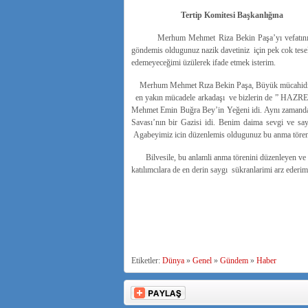
Tertip Komitesi Başkanlığına
Merhum Mehmet Riza Bekin Paşa’yı vefatının 5. 
göndemis oldugunuz nazik davetiniz için pek cok tesek
edemeyeceğimi üzülerek ifade etmek isterim.
Merhum Mehmet Rıza Bekin Paşa, Büyük mücahidimiz
en yakın mücadele arkadaşı ve bizlerin de ” HA
Mehmet Emin Buğra Bey’in Yeğeni idi. Aynı zamanda
Savası’nın bir Gazisi idi. Benim daima sevgi ve 
Agabeyimiz icin düzenlemis oldugunuz bu anma töreni
Bilvesile, bu anlamli anma törenini düzenleyen ve k
katılımcılara de en derin saygı sükranlarimi arz ederim
Selam, S
E
(Al
Etiketler:
Dünya
»
Genel
»
Gündem
»
Haber