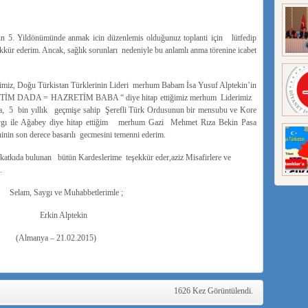
Yildönümünde anmak icin düzenlemis olduğunuz toplanti için lütfedip
kür ederim. Ancak, sağlık sorunları nedeniyle bu anlamlı anma törenine icabet
, Doğu Türkistan Türklerinin Lideri merhum Babam İsa Yusuf Alptekin’in
ZRETİM DADA = HAZRETİM BABA “ diye hitap ettiğimiz merhum Liderimiz
, 5 bin yıllık geçmişe sahip Şerefli Türk Ordusunun bir mensubu ve Kore
saygı ile Ağabey diye hitap ettiğim merhum Gazi Mehmet Rıza Bekin Pasa
nin son derece basarılı gecmesini temenni ederim.
atkıda bulunan bütün Kardeslerime teşekkür eder,aziz Misafirlere ve
.
aygı ve Muhabbetlerimle ;
rkin Alptekin
manya – 21.02.2015)
1626 Kez Görüntülendi.