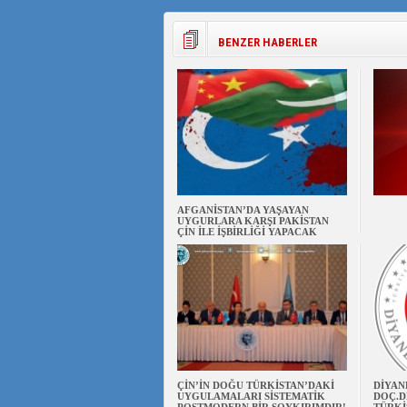
BENZER HABERLER
AFGANİSTAN’DA YAŞAYAN
UYGURLARA KARŞI PAKİSTAN
ÇİN İLE İŞBİRLİĞİ YAPACAK
ÇİN’İN DOĞU TÜRKİSTAN’DAKİ
DİYAN
UYGULAMALARI SİSTEMATİK
DOÇ.D