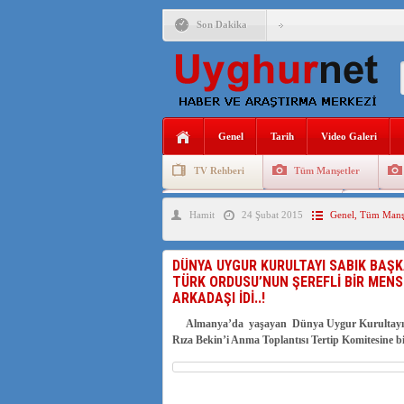
Son Dakika
ANAHTAR PARTİ GENEL 
ÇİN’İN DOĞU TÜRKİST
DİYANET AKADEMİSİ B
Genel
Tarih
Video Galeri
150 YILDIR KAYNAYAN
TV Rehberi
Tüm Manşetler
ÇİN’İN UYGUR POLİTİ
Uygurlarda Düğün ve Cenaze
Uygur 
Hamit
24 Şubat 2015
Genel
,
Tüm Manşe
MHP’DEN URUMÇİ KATL
ÇİN’İN ANKARA BÜYÜKE
DÜNYA UYGUR KURULTAYI SABIK BAŞKAN
TÜRK ORDUSU’NUN ŞEREFLİ BİR MENS
İŞGALCİ ÇİN’DEN “FET
ARKADAŞI İDİ..!
Almanya’da yaşayan Dünya Uygur Kurultayı’nın 
Rıza Bekin’i Anma Toplantısı Tertip Komitesine bi