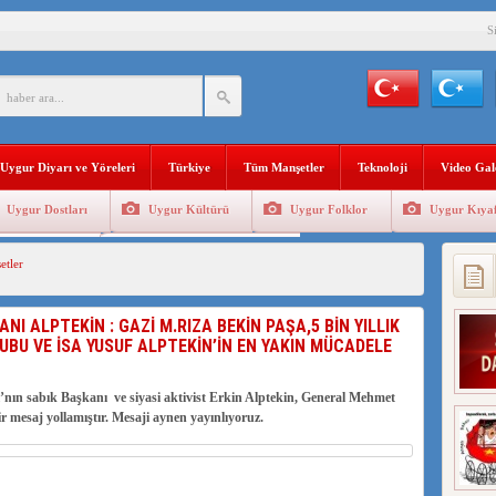
S
BAŞKANI AĞIRALİOĞLU : ÇİN’İN UYGUR SOYKIRIMI BİR HAKİKATTIR!
AN’DAKİ UYGULAMALARI SİSTEMATİK POSTMODERN BİR SOYKIRIMDIR!
AŞKANI DOÇ.DR.KAAN : DOĞU TÜRKİSTAN BİZİM KIRMIZI ÇİZGİMİZDİR!”
Uygur Diyarı ve Yöreleri
Türkiye
Tüm Manşetler
Teknoloji
Video Gal
 YARAMIZ : ÇİN İŞGALİNDEKİ DOĞU TÜRKİSTAN
Uygur Dostları
Uygur Kültürü
Uygur Folklor
Uygur Kıyaf
KALARINI ÖVEN DİYANET AKADEMİSİ BAŞKANI’NA TEPKİLER SÜRÜYOR
Geleneksel Tip
Uygur Geleneksel Sporlar
tler
İAMI MESAJİ : 05.07.2009 URUMÇİ ŞEHİTLERİNİ RAHMETLE ANIYORUZ
LÇİSİ JİANG’İN TRABZON ZİYARETİ
I ALPTEKİN : GAZİ M.RIZA BEKİN PAŞA,5 BİN YILLIK
UBU VE İSA YUSUF ALPTEKİN’İN EN YAKIN MÜCADELE
İHLER SULTANI MEHMET”DİZİSİNE GARİP SANSÜR VE HADSIZ İHTAR
sabık Başkanı ve siyasi aktivist Erkin Alptekin, General Mehmet
r mesaj yollamıştır. Mesaji aynen yayınlıyoruz.