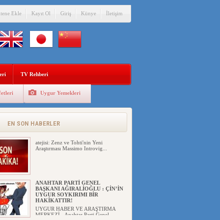
itene Ekle
Kayıt Ol
Giriş
Künye
İletişim
eri
TV Rehberi
etleri
Uygur Yemekleri
AFGANİSTAN’DA YAŞAYAN
UYGURLARA KARŞI PAKİSTAN
ÇİN İLE İŞBİRLİĞİ YAPACAK
UYGUR HABER VE ARAŞTIRMA
EN SON HABERLER
MERKEZİ(UYHAM) İşgalci Ç...
atejisi: Zenz ve Tohti'nin Yeni
Araştırması Massimo Introvig...
ANAHTAR PARTİ GENEL
BAŞKANI AĞIRALİOĞLU : ÇİN’İN
UYGUR SOYKIRIMI BİR
HAKİKATTIR!
UYGUR HABER VE ARAŞTIRMA
MERKEZİ Anahtar Parti Genel