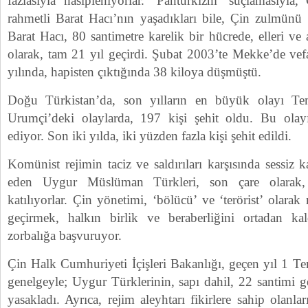
fazlasıyla nasipleniyorlar. ‘Pantürkizm’ suçlamasıyla,
rahmetli Barat Hacı’nın yaşadıkları bile, Çin zulmünü 
Barat Hacı, 80 santimetre karelik bir hücrede, elleri ve 
olarak, tam 21 yıl geçirdi. Şubat 2003’te Mekke’de vef
yılında, hapisten çıktığında 38 kiloya düşmüştü.
Doğu Türkistan’da, son yılların en büyük olayı T
Urumçi’deki olaylarda, 197 kişi şehit oldu. Bu olayı
ediyor. Son iki yılda, iki yüzden fazla kişi şehit edildi.
Komünist rejimin taciz ve saldırıları karşısında sessiz
eden Uygur Müslüman Türkleri, son çare olarak, ‘
katılıyorlar. Çin yönetimi, ‘bölücü’ ve ‘terörist’ olarak 
geçirmek, halkın birlik ve beraberliğini ortadan ka
zorbalığa başvuruyor.
Çin Halk Cumhuriyeti İçişleri Bakanlığı, geçen yıl 1 T
genelgeyle; Uygur Türklerinin, sapı dahil, 22 santimi ge
yasakladı. Ayrıca, rejim aleyhtarı fikirlere sahip olanlar