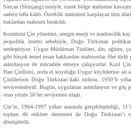
Sincan (Shinjang) ismiyle, özerk bölge statüsüne kavuştu
sadece lafta kaldı. Özerklik statüsünü karşılayan tüm ida
haklardan mahrum bırakıldı.
Komünist Çin yönetimi, zengin enerji ve madencilik kay
jeopolitik önemi sebebiyle, Doğu Türkistan politika
sertleştiriyor. Uygur Müslüman Türkleri, din, eğitim, ç
gibi birçok temel insan hakkından mahrumlar. Her türlü ş
asimilasyon ile mücadele etmeye çalışıyorlar. Kızıl Çin
Han Çinlisini, zorla el koyduğu Uygur köylülerine ait ar
Çinlilerinin Doğu Türkistan’daki nüfusu, 1950’li yıll
seviyesindeydi. Bugün, uygulanan asimilasyon ve göç pol
oran yüzde 50’ler seviyesine ulaştı.
Çin’in, 1964-1997 yılları arasında gerçekleştirdiği, 11’
toplam 46 nükleer denemesi ile Doğu Türkistan’ı t
dönüştürdü.