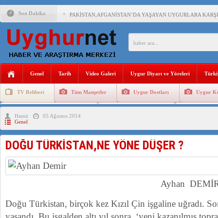
Son Dakika
PAKİSTAN,AFGANİSTAN’DA YAŞAYAN UYGURLARA KARŞI Ç
ANAHTAR PARTİ GENEL BAŞKANI AĞIRALİOĞLU : ÇİN’İN
ÇİN’İN DOĞU TÜRKİSTAN’DAKİ UYGULAMALARI SİSTEM
Genel
Tarih
Video Galeri
Uygur Diyarı ve Yöreleri
Türki
DİYANET AKADEMİSİ BAŞKANI DOÇ.DR.KAAN : DOĞU TÜR
TV Rehberi
Tüm Manşetler
Uygur Dostları
Uygur Kü
150 YILDIR KAYNAYAN YARAMIZ : ÇİN İŞGALİNDEKİ DO
Uygurlarda Düğün ve Cenaze
Uygur Geleneksel Tip
Uygur Gele
Hamit
05 Ağustos 2014
ÇİN’İN UYGUR POLİTİKALARINI ÖVEN DİYANET AKADEM
Genel
MHP’DEN URUMÇİ KATLİAMI MESAJİ : 05.07.2009 URUM
DOĞU TÜRKİSTAN,NE YÖNE DÜŞER ?
ÇİN’İN ANKARA BÜYÜKELÇİSİ JİANG’İN TRABZON ZİYAR
Ayhan DEMİ
Doğu Türkistan, birçok kez Kızıl Çin işgaline uğradı. So
yaşandı. Bu işgalden altı yıl sonra, ‘yeni kazanılmış topr