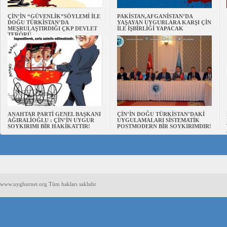
ÇİN’İN “GÜVENLİK”SÖYLEMİ İLE
PAKİSTAN,AFGANİSTAN’DA
DOĞU TÜRKİSTAN’DA
YAŞAYAN UYGURLARA KARŞI ÇİN
MEŞRULAŞTIRDIĞI ÇKP DEVLET
İLE İŞBİRLİĞİ YAPACAK
TERÖRÜ
ANAHTAR PARTİ GENEL BAŞKANI
ÇİN’İN DOĞU TÜRKİSTAN’DAKİ
AĞIRALİOĞLU : ÇİN’İN UYGUR
UYGULAMALARI SİSTEMATİK
SOYKIRIMI BİR HAKİKATTIR!
POSTMODERN BİR SOYKIRIMDIR!
www.uyghurnet.org Tüm hakları saklıdır