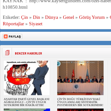
KAYNAK : http://www.kayserigundem.com/ozel-haber/t
h10850.html
Etiketler:
Çin
»
Din
»
Dünya
»
Genel
»
Görüş Yorum
»
Röportajlar
»
Siyaset
BENZER HABERLER
ANAHTAR PARTİ GENEL BAŞKANI
ÇİN’İN DOĞU TÜRKİSTAN’DAKİ
AĞIRALİOĞLU : ÇİN’İN UYGUR
UYGULAMALARI SİSTEMATİK
SOYKIRIMI BİR HAKİKATTIR!
POSTMODERN BİR SOYKIRIMDIR!