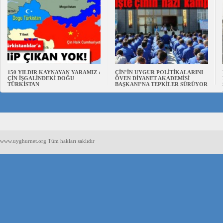
150 YILDIR KAYNAYAN YARAMIZ :
ÇİN’İN UYGUR POLİTİKALARINI
ÇİN İŞGALİNDEKİ DOĞU
ÖVEN DİYANET AKADEMİSİ
TÜRKİSTAN
BAŞKANI’NA TEPKİLER SÜRÜYOR
www.uyghurnet.org Tüm hakları saklıdır