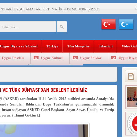
S
AN’DAKİ UYGULAMALARI SİSTEMATİK POSTMODERN BİR SOYKIRIMDIR!
AŞKANI DOÇ.DR.KAAN : DOĞU TÜRKİSTAN BİZİM KIRMIZI ÇİZGİMİZDİR!”
 YARAMIZ : ÇİN İŞGALİNDEKİ DOĞU TÜRKİSTAN
KALARINI ÖVEN DİYANET AKADEMİSİ BAŞKANI’NA TEPKİLER SÜRÜYOR
Uygur Diyarı ve Yöreleri
Türkiye
Tüm Manşetler
Teknoloji
Video Gal
İAMI MESAJİ : 05.07.2009 URUMÇİ ŞEHİTLERİNİ RAHMETLE ANIYORUZ
Uygur Dostları
Uygur Kültürü
Uygur Folklor
Uygur Kıyaf
LÇİSİ JİANG’İN TRABZON ZİYARETİ
Geleneksel Tip
Uygur Geleneksel Sporlar
İHLER SULTANI MEHMET”DİZİSİNE GARİP SANSÜR VE HADSIZ İHTAR
BAŞKANI : TEMMUZ AYI,DOĞU TÜRKİSTAN İÇİN KATLİAM AYI DEĞİLDİR !
 VE TÜRK DÜNYASI’DAN BEKLENTİLERİMİZ
RKİSTAN’DA EN AZ 143 BİN UYGUR ÇOCUĞU AİLELERİNDEN KOPARDI
 (ASKED) tarafından 11-14 Aralık 2015 tarihleri arasında Antalya’da
ında Sunulan Bildiridir.
Doğu Türkistan’ın günümüzdeki dramatik
 fırsatı sağlayan ASKED Genel Başkanı Sayın Savaş Ünal’a ve Tertip
nuyoruz. ( Hamit Göktürk)