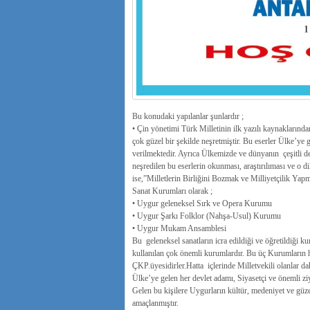
Bu konudaki yapılanlar şunlardır ;
• Çin yönetimi Türk Milletinin ilk yazılı kaynaklarında
çok güzel bir şekilde neşretmiştir. Bu eserler Ülke’ye g
verilmektedir. Ayrıca Ülkemizde ve dünyanın çeşitli de
neşredilen bu eserlerin okunması, araştırılıması ve o di
ise,”Milletlerin Birliğini Bozmak ve Milliyetçilik Yap
Sanat Kurumları olarak ;
• Uygur geleneksel Sırk ve Opera Kurumu
• Uygur Şarkı Folklor (Nahşa-Usul) Kurumu
• Uygur Mukam Ansamblesi
Bu geleneksel sanatların icra edildiği ve öğretildiği k
kullanılan çok önemli kurumlardır. Bu üç Kurumların h
ÇKP.üyesidirler.Hatta içlerinde Milletvekili olanlar da
Ülke’ye gelen her devlet adamı, Siyasetçi ve önemli ziya
Gelen bu kişilere Uygurların kültür, medeniyet ve güzel
amaçlanmıştır.