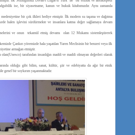
ılmıştır. İlk Sözlüğümüz Divan-i Lugat-İt Türk ile bir sözlük ve ansiklopedi
tadgubilik ise, bir siyasetname, kanun ve hukuk kitabımızdır. Aynı zamanda
medeniyetine bir çok ilkleri hediye etmiştir. İlk modern su taşıma ve dağıtma
lkede halen işlevini sürdürmekte ve insanlara katma değer sağlamaya devam
unelerini ve onun tekamül etmiş devamı olan 12 Mukamı sistemleştirerek
ülkemizde Çankırı yöremizde hala yaşatılan Yaren Meclisinin bir benzeri veya ilk
yetine armağan etmiştir.
olan(Unesco) tarafından insanlığın maddi ve maddi olmayan değerleri olarak
nda olduğu gibi bilim, sanat, kültür, şiir ve edebiyatta da ağır bir etnik
ile genel bir soykırım yaşanmaktadır.