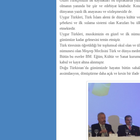
Güzel Türkçemizin ilk kaynakları bu topraklarda yaz
olmanın yanında bir şiir ve edebiyat kitabıdır. Ku
dünyanın yazılı ilk anayasası ve sözleşmesidir de.
Uygur Türkleri, Türk İslam alemi ile dünya kültür ve 
şebekesi ve ilk sulama sistemi olan Karızları bu ü
etmektedir.
Uygur Türkleri, musikimizin en güzel ve ilk nüm
günümüze kadar gelmesini temin etmiştir.
Türk töresinin öğretildiği bir toplumsal okul olan ve 
nümunesi olan Meşrep Meclisini Türk ve dünya medeni
Bütün bu eserler BM. Eğtim, Kültür ve Sanat kurumu 
kabul ve kayıt altına alınmıştır.
Doğu Türkistan’da günümüzde hayatın bütün sahaları
assimilasyon, dönüştürme daha açık ve kesin bir ifade 