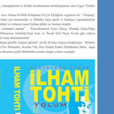
z, Sanatçalarımız ve Kültür insanlarımızın meslektaşlarınız olan Uygur Türkleri
nce Ankara’da Milli Kütüphane’de Çin Elçiliğinin organizesi ile “ Xinjiang”
rından çok memnundur ve Milletler barış içinde ve kardeşçe yaşamaktadırlar
rlikçi ve vicdanını satan Kurban gibiler ise bunlara örnektir.
rek zindanlara atılmak” : Nurmuhammed Yasin Orkeşi, Muttalip Emin,Dilşat
Mehmetcan Abdullah,Nejat Azat, ve Nurali Ebul Niyaz Kerim gibi onlarca
nde ömür tüketmektedirler
ışına gönüllü sürgüne gitimek” tercihi ile karşı karşıya bırakılmıştır : Mehmet
.Nur Mukaddes, Kurban Veli, Hacı Kutluk Kadiri Abdulhekim İltebir başta
 dünyanın çeşitli ülkelerinde zorunlu sürgün yolunu seçmiştir.