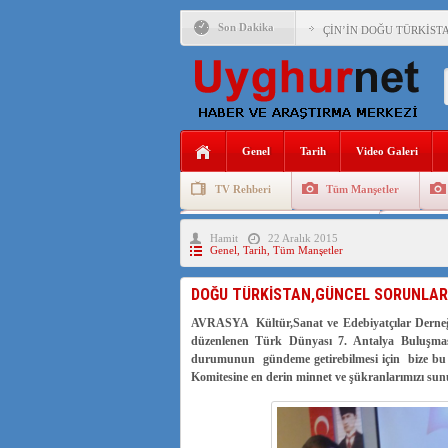
Son Dakika
ÇİN’İN DOĞU TÜRKİST
DİYANET AKADEMİSİ B
150 YILDIR KAYNAYAN
ÇİN’İN UYGUR POLİTİ
Genel
Tarih
Video Galeri
MHP’DEN URUMÇİ KATL
TV Rehberi
Tüm Manşetler
ÇİN’İN ANKARA BÜYÜKE
Uygurlarda Düğün ve Cenaze
Uygur 
Hamit
22 Aralık 2015
İŞGALCİ ÇİN’DEN “FET
Genel
,
Tarih
,
Tüm Manşetler
SAADET PARTİSİ İLÇE 
DOĞU TÜRKİSTAN,GÜNCEL SORUNLARI
İŞGALCİ ÇİN,DOĞU TÜ
AVRASYA Kültür,Sanat ve Edebiyatçılar Derneği
düzenlenen Türk Dünyası 7. Antalya Buluşmas
durumunun gündeme getirebilmesi için bize bu
Komitesine en derin minnet ve şükranlarımızı su