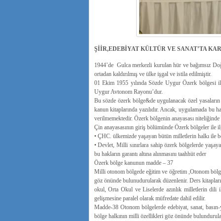
ŞİİR,EDEBİYAT KÜLTÜR VE SANAT’TA KA
1944’de Gulca merkezli kurulan hür ve bağımsız Do
ortadan kaldırılmış ve ülke işgal ve istila edilmiştir.
01 Ekim 1955 yılında Sözde Uygur Özerk bölgesi il
Uygur Avtonom Rayonu’dur.
Bu sözde özerk bölge&de uygulanacak özel yasaların 
kanun kitaplarında yazılıdır. Ancak, uygulamada bu hak
verilmemektedir. Özerk bölgenin anayasası niteliğinde bi
Çin anayasasının giriş bölümünde Özerk bölgeler ile ilgi
• ÇHC. ülkemizde yaşayan bütün milletlerin halkı ile ber
• Devlet, Milli sınırlara sahip özerk bölgelerde yaşaya
bu hakların garantı altına alınmasını taahhüt eder
Özerk bölge kanunun madde – 37
Milli otonom bölgede eğitim ve öğretim ,Otonom bölge M
göz önünde bulunudurularak düzenlenir. Ders kitapları ve
okul, Orta Okul ve Liselerde azınlık milletlerin dili
gelişmesine paralel olarak müfredate dahil edilir.
Madde-38 Otonom bölgelerde edebiyat, sanat, basın-yay
bölge halkının milli özellikleri göz önünde bulundurula