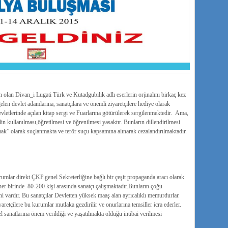
n olan Divan_i Lugati Türk ve Kutadgubilik adlı eserlerin orjinalını birkaç kez
elen devlet adamlarına, sanatçılara ve önemli ziyaretçilere hediye olarak
vletlerinde açılan kitap sergi ve Fuarlarına götürülerek sergilenmektedir. Ama,
lin kullanılması,öğretilmesi ve öğrenilmesi yasaktır. Bunların dillendirilmesi
mak” olarak suçlanmakta ve terör suçu kapsamına alınarak cezalandırılmaktadır.
urumlar direkt ÇKP.genel Sekreterliğine bağlı bir çeşit propaganda aracı olarak
er birinde 80-200 kişi arasında sanatçı çalışmaktadır.Bunların çoğu
hi vardır. Bu sanatçılar Devletten yüksek maaş alan ayrıcalıklı memurdurlar.
retçilere bu kurumlar mutlaka gezdirilir ve onurlarına temsiller icra ederler.
 sanatlarına önem verildiği ve yaşatılmakta olduğu intibai verilmesi