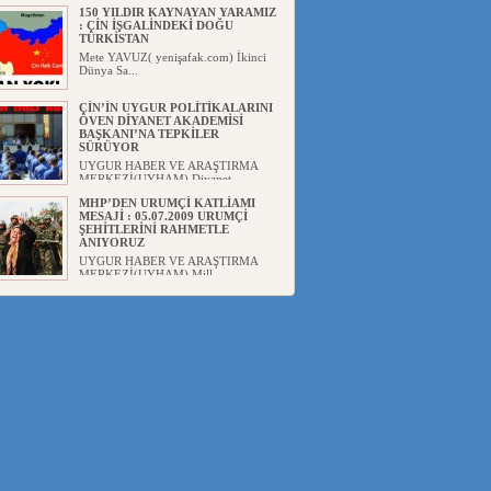
150 YILDIR KAYNAYAN YARAMIZ
: ÇİN İŞGALİNDEKİ DOĞU
TÜRKİSTAN
Mete YAVUZ( yenişafak.com) İkinci
Dünya Sa...
ÇİN’İN UYGUR POLİTİKALARINI
ÖVEN DİYANET AKADEMİSİ
BAŞKANI’NA TEPKİLER
SÜRÜYOR
UYGUR HABER VE ARAŞTIRMA
MERKEZİ(UYHAM) Diyanet
Akademis...
MHP’DEN URUMÇİ KATLİAMI
MESAJİ : 05.07.2009 URUMÇİ
ŞEHİTLERİNİ RAHMETLE
ANIYORUZ
UYGUR HABER VE ARAŞTIRMA
MERKEZİ(UYHAM) Mill...
ÇİN’İN ANKARA BÜYÜKELÇİSİ
JİANG’İN TRABZON ZİYARETİ
Ali ÖZTÜRK( Güneşbakış Gazetesi
yazarı-Trabzon)Geçt...
İŞGALCİ ÇİN’DEN “FETİHLER
SULTANI MEHMET”DİZİSİNE
GARİP SANSÜR VE HADSIZ İHTAR
Av. Oğuzhan ŞAHİN ÇİN'İN
TÜRKİYE'DE SANSÜR ARAYIŞI VE
...
SAADET PARTİSİ İLÇE BAŞKANI :