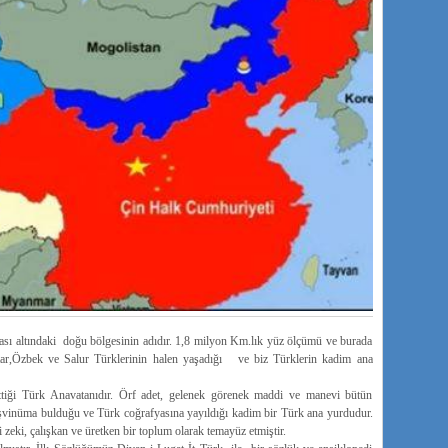
lası altındaki doğu bölgesinin adıdır. 1,8 milyon Km.lık yüz ölçümü ve burada
ar,Özbek ve Salur Türklerinin halen yaşadığı ve biz Türklerin kadim ana
tiği Türk Anavatanıdır. Örf adet, gelenek görenek maddi ve manevi bütün
neşvinüma bulduğu ve Türk coğrafyasına yayıldığı kadim bir Türk ana yurdudur.
zeki, çalışkan ve üretken bir toplum olarak temayüz etmiştir.