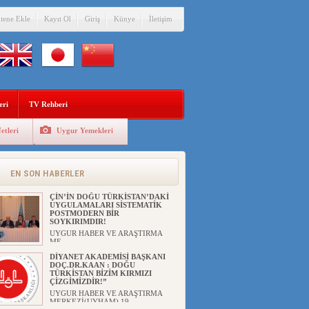
itene Ekle
Kayıt Ol
Giriş
Künye
İletişim
eri
TV Rehberi
etleri
Uygur Yemekleri
ANAHTAR PARTİ GENEL
BAŞKANI AĞIRALİOĞLU : ÇİN’İN
UYGUR SOYKIRIMI BİR
HAKİKATTIR!
EN SON HABERLER
UYGUR HABER VE ARAŞTIRMA
MERKEZİ Anahtar Parti Genel
Başka...
ÇİN’İN DOĞU TÜRKİSTAN’DAKİ
UYGULAMALARI SİSTEMATİK
POSTMODERN BİR
SOYKIRIMDIR!
UYGUR HABER VE ARAŞTIRMA
ME...
DİYANET AKADEMİSİ BAŞKANI
DOÇ.DR.KAAN : DOĞU
TÜRKİSTAN BİZİM KIRMIZI
ÇİZGİMİZDİR!”
UYGUR HABER VE ARAŞTIRMA
MERKEZİ(UYHAM) 19...