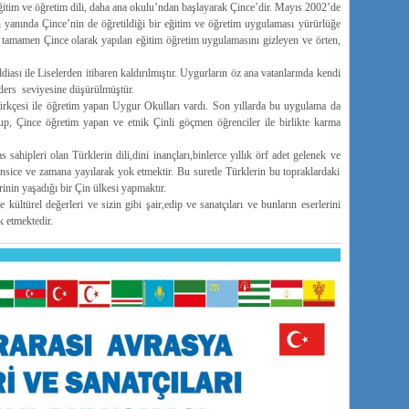
tim ve öğretim dili, daha ana okulu’ndan başlayarak Çince’dir. Mayıs 2002’de
in yanında Çince’nin de öğretildiği bir eğitim ve öğretim uygulaması yürürlüğe
 tamamen Çince olarak yapılan eğitim öğretim uygulamasını gizleyen ve örten,
iası ile Liselerden itibaren kaldırılmıştır. Uygurların öz ana vatanlarında kendi
 ders seviyesine düşürülmüştür.
rkçesi ile öğretim yapan Uygur Okulları vardı. Son yıllarda bu uygulama da
olup, Çince öğretim yapan ve etnik Çinli göçmen öğrenciler ile birlikte karma
sahipleri olan Türklerin dili,dini inançları,binlerce yıllık örf adet gelenek ve
 sinsice ve zamana yayılarak yok etmektir. Bu suretle Türklerin bu topraklardaki
inin yaşadığı bir Çin ülkesi yapmaktır.
kültürel değerleri ve sizin gibi şair,edip ve sanatçıları ve bunların eserlerini
k etmektedir.