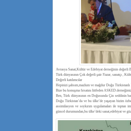
Avrasya Sanat,Kültür ve Edebiyat derneğinin değerli 
Türk dünyasının Çok değerli şair-Yazar, sanatçı , Kültür
Değerli katılımcılar
Hepinizi şahsım,mazlum ve mağdur Doğu Türkistanlı K
Bize bu konuşma fırsatını lütfeden ASKED.derneğimize
Ben, Türk dünyasının en Doğusunda Çin seddinin başl
Doğu Türkistan’da ve bu ülke’de yaşayan bizim özbe
assimilasyon ve soykırım uygulamaları ile toptan im
güncel durumundan,bu ülke’deki sanat,edebiyat ve güzel