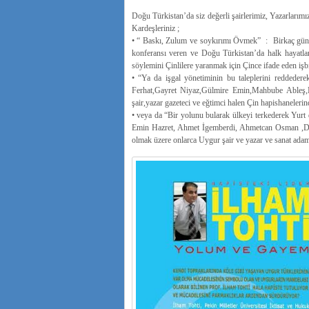
Doğu Türkistan’da siz değerli şairlerimiz, Yazarlarımı
Kardeşleriniz ;
• “ Baskı, Zulum ve soykırımı Övmek” : Birkaç gün ö
konferansı veren ve Doğu Türkistan’da halk hayatla
söylemini Çinlilere yaranmak için Çince ifade eden işbi
• “Ya da işgal yönetiminin bu taleplerini reddede
Ferhat,Gayret Niyaz,Gülmire Emin,Mahbube Ableş,
şair,yazar gazeteci ve eğtimci halen Çin hapishaneleri
• veya da “Bir yolunu bularak ülkeyi terkederek Yurt d
Emin Hazret, Ahmet İgemberdi, Ahmetcan Osman ,Dr
olmak üzere onlarca Uygur şair ve yazar ve sanat adamı