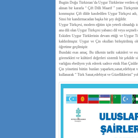
Bugün Doğu Türkistan’da Uygur Türklerine verilen eği
alınan bir kararla “ Çift Dilli Maarif ” yanı Türkçen
konmuştur. Çift dilde kasdedilen Uygur Türkçesi adı,
Sinsi bir kandırmacadan başka bir şey değildir.
Uygur Türkçesi, modern eğitim için yeterli olmadığı idd
ana dili olan Uygur Türkçesi yabancı dil veya seçmeli
Eskiden Uygur Türklerinin devam ettiği ve Uygur Tü
kaldırılmıştır. Uygur ve Çin okulları birleştirilmiş 
öğretime geçilmiştir.
Bundaki esas amaç. Bu ülkenin tarihi sakinleri ve esas 
görenekleri ve kültürel değerleri sistemli bir şekilde
varlığını ebediyen yok ederek sadece etnik Han Çinliler
Çin yönetimi bütün bunları yaparken,sanat,edebiyat ve 
kullanarak “ Türk Sanat,edebiyat ve Güzelliklerini” yo