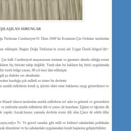
RŞILAŞILAN SORUNLAR
ğu Türkistan Cumhuriyeti 01 Ekim 1949’da Komünist Çin Orduları tarafından
an edilmiştir. Bugün Doğu Türkistan’ın resmi adı Uygur Özerk bölgesi’dir=
Çin halk Cumhuriyeti anayasasının teminatı ve garantisi altında olduğu resmi
ların hiç birisine sahip değildir. Yazılı olan bu hakların hiç birisi uygulamada
r özerk bölge yasası, 60 yıl önce ilan edilmiştir.
li şu ifadeler yer almaktadır .
aber kurduğu çok milletli ve üniter bir devlettir.
n azınlık milletlerin kendi iç işlerini idare etme haklarına saygı gösterilmesi ve
aarif idaresi tarafından azınlık milletlerin örf adet ve gelenek ve görenekleri
 müfredat azınlık milletlerin dili ve yazısı ile hazırlanır. Eğitim ve öğretim ilk
 ile yapılır. Ancak.bunun yanında devletin resmi dili olan Çince de edebi dilin
ın,radyo Tv. Ve görsel sanatlar gibi milli ve kültürel sahalardaki politikalar
rak düzenlenir ve bu sahalardaki uygulamaları kendi başlarına geliştirebilirler.