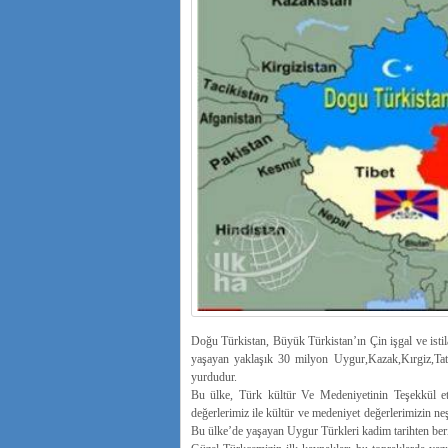
Doğu Türkistan, Büyük Türkistan’ın Çin işgal ve isti
yaşayan yaklaşık 30 milyon Uygur,Kazak,Kırgiz,Tat
yurdudur.
Bu ülke, Türk kültür Ve Medeniyetinin Teşekkül et
değerlerimiz ile kültür ve medeniyet değerlerimizin 
Bu ülke’de yaşayan Uygur Türkleri kadim tarihten beri 