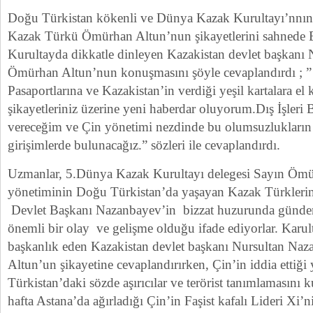
Doğu Türkistan kökenli ve Dünya Kazak Kurultayı’nnın
Kazak Türkü Ömürhan Altun’nun şikayetlerini sahnede B
Kurultayda dikkatle dinleyen Kazakistan devlet başkanı 
Ömürhan Altun’nun konuşmasını şöyle cevaplandırdı ; ”
Pasaportlarına ve Kazakistan’in verdiği yeşil kartalara el
şikayetleriniz üzerine yeni haberdar oluyorum.Dış İşleri 
vereceğim ve Çin yönetimi nezdinde bu olumsuzlukların g
girişimlerde bulunacağız.” sözleri ile cevaplandırdı.
Uzmanlar, 5.Dünya Kazak Kurultayı delegesi Sayın Ömü
yönetiminin Doğu Türkistan’da yaşayan Kazak Türklerin
Devlet Başkanı Nazanbayev’in bizzat huzurunda günde
önemli bir olay ve gelişme olduğu ifade ediyorlar. Karu
başkanlık eden Kazakistan devlet başkanı Nursultan Na
Altun’un şikayetine cevaplandırırken, Çin’in iddia ettiğ
Türkistan’daki sözde aşırıcılar ve terörist tanımlamasını
hafta Astana’da ağırladığı Çin’in Faşist kafalı Lideri Xi’n