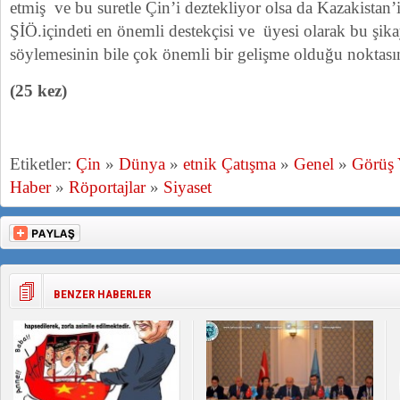
etmiş ve bu suretle Çin’i deztekliyor olsa da Kazakistan’i
ŞİÖ.içindeti en önemli destekçisi ve üyesi olarak bu şikay
söylemesinin bile çok önemli bir gelişme olduğu noktasın
(25 kez)
Etiketler:
Çin
»
Dünya
»
etnik Çatışma
»
Genel
»
Görüş
Haber
»
Röportajlar
»
Siyaset
BENZER HABERLER