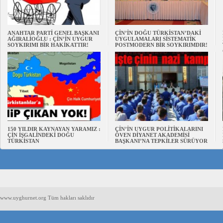
ANAHTAR PARTİ GENEL BAŞKANI
ÇİN’İN DOĞU TÜRKİSTAN’DAKİ
AĞIRALİOĞLU : ÇİN’İN UYGUR
UYGULAMALARI SİSTEMATİK
SOYKIRIMI BİR HAKİKATTIR!
POSTMODERN BİR SOYKIRIMDIR!
150 YILDIR KAYNAYAN YARAMIZ :
ÇİN’İN UYGUR POLİTİKALARINI
ÇİN İŞGALİNDEKİ DOĞU
ÖVEN DİYANET AKADEMİSİ
TÜRKİSTAN
BAŞKANI’NA TEPKİLER SÜRÜYOR
www.uyghurnet.org Tüm hakları saklıdır