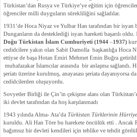
Türkistan’dan Rusya ve Türkiye’ye eğitim için öğrencile
öğrenciler milli duyguların sürekliliğini sağladılar.
1931’de Hoca Niyaz ve Yulbar Han tarafından bir isyan b
Dunganların da desteklediği isyan hareketi başarılı oldu
Doğu Türkistan İslam Cumhuriyeti (1944
–
1937)
kur
cedidcilere yakın olan Sabit Damolla başkanlığa Hoca N
ettiyse de başa Hotan Emiri Mehmet Emin Buğra getirildi. 
muhafazakar İslamcılar arasında bir anlaşma sağlandı. H
şeriatı üzerine kurulmuş, anayasası şeriata dayanıyorsa d
cedidcilerden oluşuyordu.
Sovyetler Birliği ile Çin’in çekişme alanı olan Türkistan
iki devlet tarafından da hoş karşılanmadı
1943 yılında Alma- Ata’da
Türkistan Türklerinin Hürriye
kuruldu. Ali Han Töre bu harekete öncülük etti . Ancak
bağımsız bir devleti kendileri için tehlike ve tehdit gördül