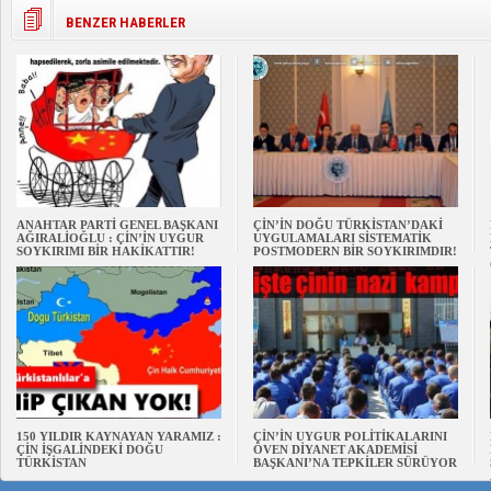
BENZER HABERLER
ANAHTAR PARTİ GENEL BAŞKANI
ÇİN’İN DOĞU TÜRKİSTAN’DAKİ
AĞIRALİOĞLU : ÇİN’İN UYGUR
UYGULAMALARI SİSTEMATİK
SOYKIRIMI BİR HAKİKATTIR!
POSTMODERN BİR SOYKIRIMDIR!
150 YILDIR KAYNAYAN YARAMIZ :
ÇİN’İN UYGUR POLİTİKALARINI
ÇİN İŞGALİNDEKİ DOĞU
ÖVEN DİYANET AKADEMİSİ
TÜRKİSTAN
BAŞKANI’NA TEPKİLER SÜRÜYOR