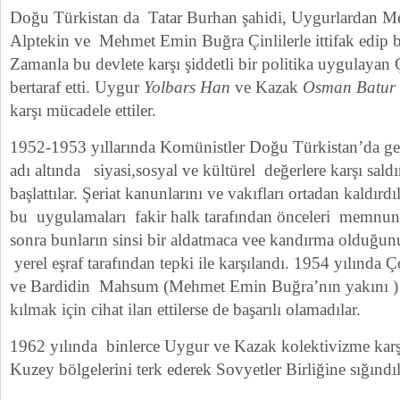
Doğu Türkistan da Tatar Burhan şahidi, Uygurlardan Me
Alptekin ve Mehmet Emin Buğra Çinlilerle ittifak edip bi
Zamanla bu devlete karşı şiddetli bir politika uygulayan Ç
bertaraf etti. Uygur
Yolbars Han
ve Kazak
Osman Batur
karşı mücadele ettiler.
1952-1953 yıllarında Komünistler Doğu Türkistan’da g
adı altında siyasi,sosyal ve kültürel değerlere karşı sald
başlattılar. Şeriat kanunlarını ve vakıfları ortadan kaldırd
bu uygulamaları fakir halk tarafından önceleri memnuniy
sonra bunların sinsi bir aldatmaca vee kandırma olduğunu
yerel eşraf tarafından tepki ile karşılandı. 1954 yılın
ve Bardidin Mahsum (Mehmet Emin Buğra’nın yakını ) 
kılmak için cihat ilan ettilerse de başarılı olamadılar.
1962 yılında binlerce Uygur ve Kazak kolektivizme karşı
Kuzey bölgelerini terk ederek Sovyetler Birliğine sığındıl