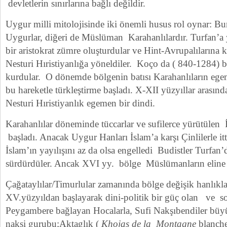
devletlerin sınırlarına bağlı değildir.
Uygur milli mitolojisinde iki önemli husus rol oynar: Bun
Uygurlar, diğeri de Müslüman Karahanlılardır. Turfan’a
bir aristokrat zümre oluşturdular ve Hint-Avrupalılarına ka
Nesturi Hıristiyanlığa yöneldiler. Koço da ( 840-1284) 
kurdular. O dönemde bölgenin batısı Karahanlıların ege
bu hareketle türkleştirme başladı. X-XII yüzyıllar aras
Nesturi Hıristiyanlık egemen bir dindi.
Karahanlılar döneminde tüccarlar ve sufilerce yürütülen İs
başladı. Anacak Uygur Hanları İslam’a karşı Çinlilerle itt
İslam’ın yayılışını az da olsa engelledi Budistler Turfan’d
sürdürdüler. Ancak XVI yy. bölge Müslümanların eline 
Çağataylılar/Timurlular zamanında bölge değişik hanlıkl
XV.yüzyıldan başlayarak dini-politik bir güç olan ve so
Peygambere bağlayan Hocalarla, Sufi Nakşıbendiler büyük
nakşi gurubu;Aktaglık (
Khojas de la Montagne
blanche