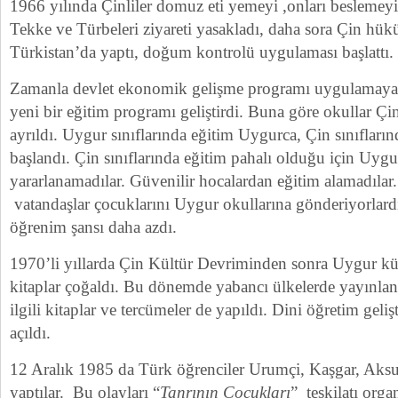
1966 yılında Çinliler domuz eti yemeyi ,onları beslemeyi 
Tekke ve Türbeleri ziyareti yasakladı, daha sora Çin hük
Türkistan’da yaptı, doğum kontrolü uygulaması başlattı. H
Zamanla devlet ekonomik gelişme programı uygulamaya 
yeni bir eğitim programı geliştirdi. Buna göre okullar Çi
ayrıldı. Uygur sınıflarında eğitim Uygurca, Çin sınıflar
başlandı. Çin sınıflarında eğitim pahalı olduğu için Uyg
yararlanamadılar. Güvenilir hocalardan eğitim alamadılar
vatandaşlar çocuklarını Uygur okullarına gönderiyorlar
öğrenim şansı daha azdı.
1970’li yıllarda Çin Kültür Devriminden sonra Uygur kültür
kitaplar çoğaldı. Bu dönemde yabancı ülkelerde yayınla
ilgili kitaplar ve tercümeler de yapıldı. Dini öğretim geliş
açıldı.
12 Aralık 1985 da Türk öğrenciler Urumçi, Kaşgar, Aksu
yaptılar. Bu olayları “
Tanrının Çocukları
” teşkilatı orga