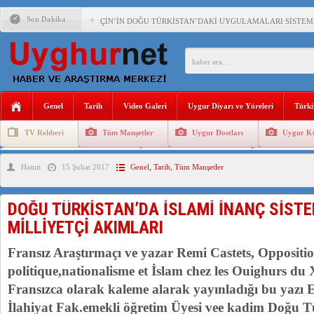
Son Dakika
ÇİN’İN DOĞU TÜRKİSTAN’DAKİ UYGULAMALARI SİSTEM
DİYANET AKADEMİSİ BAŞKANI DOÇ.DR.KAAN : DOĞU TÜR
150 YILDIR KAYNAYAN YARAMIZ : ÇİN İŞGALİNDEKİ DO
ÇİN’İN UYGUR POLİTİKALARINI ÖVEN DİYANET AKADEM
Genel
Tarih
Video Galeri
Uygur Diyarı ve Yöreleri
Türki
MHP’DEN URUMÇİ KATLİAMI MESAJİ : 05.07.2009 URUM
TV Rehberi
Tüm Manşetler
Uygur Dostları
Uygur Kü
ÇİN’İN ANKARA BÜYÜKELÇİSİ JİANG’İN TRABZON ZİYAR
Uygurlarda Düğün ve Cenaze
Uygur Geleneksel Tip
Uygur Gele
Hamit
15 Şubat 2017
Genel
,
Tarih
,
Tüm Manşetler
İŞGALCİ ÇİN’DEN “FETİHLER SULTANI MEHMET”DİZİSİN
SAADET PARTİSİ İLÇE BAŞKANI : TEMMUZ AYI,DOĞU TÜR
DOĞU TÜRKİSTAN’DA İSLAMİ İNANÇ SİSTEM
İŞGALCİ ÇİN,DOĞU TÜRKİSTAN’DA EN AZ 143 BİN UYGU
MİLLİYETÇİ AKIMLARI
Fransız Araştırmaçı ve yazar Remi Castets, Oppositi
politique,nationalisme et İslam chez les Ouighurs du X
Fransızca olarak kaleme alarak yayınladığı bu yazı Er
İlahiyat Fak.emekli öğretim Üyesi vee kadim Doğu T