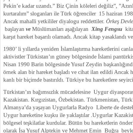
Pekin’e kadar uzandı.” Biz Çinin köleleri değiliz”, ”Azınl
kurtaralım” sloganları ile Türk öğrenciler 15 haziran 19
Ancak mahalli yetkililer diyalogu reddettiler.
Örkeş Devle
başlayan
ve
Müslümanları aşağılayan
Xing Fengsu
kita
karşıt hareket başarılı olamadı. Ancak kitap yasaklandı ve 
1980’ li yıllarda yeniden İslamlaştırma hareketlerini can
aktivistler Türkistan’ın güney bölgesinde İslami pantürkist
Nisan 1990 Barin bölgesinde Yusuf Zeydin başkanlığınd
örnek alan bir hareket başladı ve cihat ilan edildi Ancak h
kanlı bir biçimde bastırıldı. Türkiye bu hareketlere seyirci
Türkistan’ın bağımsızlık mücadelesine Uygur diyasporası
Kazakistan. Kırgızistan, Özbekistan. Türkmenistan, Türk
Almanya’da yaşayan Uygurlarla Radyo Liberte de destek
Uygur hareketine kuşku ile yaklaştılar .Uygurlar Kazakist
bölgesel teşkilatlar kurdular. Bütün bu hareketlerin önder
olarak İsa Yusuf Alptekin ve Mehmet Emin Buğra beyleri