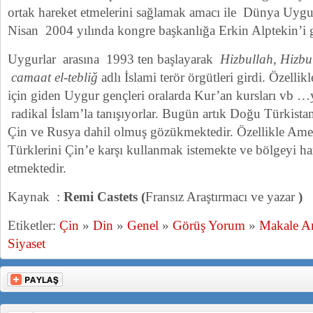
ortak hareket etmelerini sağlamak amacı ile Dünya Uygur
Nisan 2004 yılında kongre başkanlığa Erkin Alptekin’i g
Uygurlar arasına 1993 ten başlayarak
Hizbullah
,
Hizbu’
camaat el-tebliğ
adlı İslami terör örgütleri girdi. Özellik
için giden Uygur gençleri oralarda Kur’an kursları vb …y
radikal İslam’la tanışıyorlar. Bugün artık Doğu Türkista
Çin ve Rusya dahil olmuş gözükmektedir. Özellikle Ame
Türklerini Çin’e karşı kullanmak istemekte ve bölgeyi 
etmektedir.
Kaynak :
Remi Castets (
Fransız Araştırmacı ve yazar
)
Etiketler:
Çin
»
Din
»
Genel
»
Görüş Yorum
»
Makale An
Siyaset