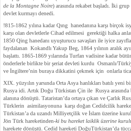
de la Montagne Noire
) arasında rekabet başladı. İki grup
devlet kurmayı denedi.
!815-1862 yılına kadar Qıng hanedanına karşı birçok isy
karşı olan devletlerle Cihad edilmesi gerektiği halka anla
1850 Qing hanedanı uyuşturucu savaşları ile iyice zayıf
faydalanan Kokandlı Yakup Beg, 1864 yılının aralık ayı
başlattı. 1865-1869 yılarında Turfan vadisine kadar bütün
önderlerle birlikte bir şeriat devleti kurdu Osmanlı/Türki
ve İngiltere’nin buraya dikkatini çekmek için onlarla tica
XIX. yüzyılın yarsında Orta Asya hanlıkları batılı yeni bi
Rusya idi. Artık Doğu Türkistan Çin ile Rusya arasında 
alanına dönüştü. Tataristan’da ortaya çıkan ve Çarlık Ru
Türklerin asimilasyonuna karşı doğan Cedidcilik harek
Türkistan’a da uzandı Milliyetçilik ve İslam üzerine kur
Jön Türk hareketinden-
ki bu hareket laiklik üzerine kurul
harekete dönüştü. Cedid hareketi DoğuTürkistan’da tüccarl