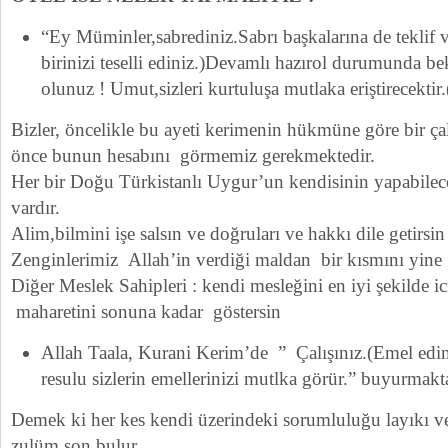
“Ey Müminler,sabrediniz.Sabrı başkalarına de teklif v
birinizi teselli ediniz.)Devamlı hazırol durumunda b
olunuz ! Umut,sizleri kurtuluşa mutlaka eriştirecekti
Bizler, öncelikle bu ayeti kerimenin hükmüne göre bir ça
önce bunun hesabını görmemiz gerekmektedir.
Her bir Doğu Türkistanlı Uygur’un kendisinin yapabilece
vardır.
Alim,bilmini işe salsın ve doğruları ve hakkı dile getirsi
Zenginlerimiz Allah’in verdiği maldan bir kısmını yine
Diğer Meslek Sahipleri : kendi mesleğini en iyi şekilde i
maharetini sonuna kadar göstersin
Allah Taala, Kurani Kerim’de ” Çalışınız.(Emel edin
resulu sizlerin emellerinizi mutlka görür.” buyurmakta
Demek ki her kes kendi üzerindeki sorumluluğu layıkı ve 
zulüm son bulur.