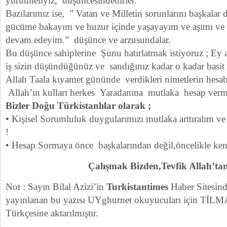
yürütmeliyiz, düşüncesindedirler.
Bazılarımız ise, ” Vatan ve Milletin sorunlarını başkalar
gücüme bakayım ve huzur içinde yaşayayım ve aşımı v
devam edeyim.” düşünce ve arzusundalar.
Bu düşünce sahiplerine Şunu hatırlatmak istiyoruz ; Ey a
iş sizin düşündüğünüz ve sandığınız kadar o kadar basit 
Allah Taala kıyamet gününde verdikleri nimetlerin hesabı
Allah’ın kulları herkes Yaradanına mutlaka hesap verm
Bizler Doğu Türkistanlılar olarak ;
• Kişisel Sorumluluk duygularımızı mutlaka arttıralım ve 
!
• Hesap Sormaya önce başkalarından değil,öncelikle ke
Çalışmak Bizden,Tevfik Allah’tan
Not : Sayın Bilal Azizi’in
Turkistantimes
Haber Sitesind
yayınlanan bu yazısı UYghurnet okuyucuları için TİLM
Türkçesine aktarılmıştır.