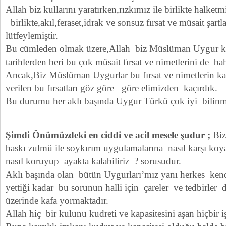
Allah biz kullarını yaratırken,rızkımız ile birlikte halketmi
birlikte,akıl,feraset,idrak ve sonsuz fırsat ve müsait şartla
lütfeylemiştir.
Bu cümleden olmak üzere,Allah biz Müslüman Uygur ku
tarihlerden beri bu çok müsait fırsat ve nimetlerini de ba
Ancak,Biz Müslüman Uygurlar bu fırsat ve nimetlerin ka
verilen bu fırsatları göz göre göre elimizden kaçırdık.
Bu durumu her aklı başında Uygur Türkü çok iyi bilinme
Şimdi Önümüzdeki en ciddi ve acil mesele şudur ;
Biz
baskı zulmü ile soykırım uygulamalarına nasıl karşı koy
nasıl koruyup ayakta kalabiliriz ? sorusudur.
Aklı başında olan bütün Uygurları’mız yanı herkes kend
yettiği kadar bu sorunun halli için çareler ve tedbirler
üzerinde kafa yormaktadır.
Allah hiç bir kulunu kudreti ve kapasitesini aşan hiçbir 