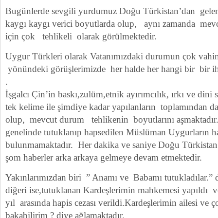
Bugünlerde sevgili yurdumuz Doğu Türkistan’dan gelen
kaygı kaygı verici boyutlarda olup, aynı zamanda mev
için çok tehlikeli olarak görülmektedir.
Uygur Türkleri olarak Vatanımızdaki durumun çok vahim 
yönündeki görüşlerimizde her halde her hangi bir bir ih
.
İşgalcı Çin’in baskı,zulüm,etnik ayırımcılık, ırkı ve din
tek kelime ile şimdiye kadar yapılanların toplamından
olup, mevcut durum tehlikenin boyutlarını aşmaktadır
genelinde tutuklanıp hapsedilen Müslüman Uygurların h
bulunmamaktadır. Her dakika ve saniye Doğu Türkistan’
şom haberler arka arkaya gelmeye devam etmektedir.
Yakınlarımızdan biri ” Anamı ve Babamı tutukladılar.” d
diğeri ise,tutuklanan Kardeşlerimin mahkemesi yapıldı v
yıl arasında hapis cezası verildi.Kardeşlerimin ailesi ve ç
bakabilirim ? diye ağlamaktadır.