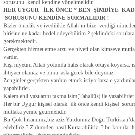
sorusunu kendi kendine yöneltmelidir.
HER UYGUR İLK ÖNCE ” BEN ŞİMDİYE KADA
SORUSUNU KENDİNE SORMALIDIR !
Bizler öncelik ve ivedilikle Allah’ın bize verdiği nimetle
birisine ne kadar bedel ödeyebilirim ? şeklindeki sorula
gerekmektedir.
Gerçekten hizmet etme arzu ve niyeti olan kimseye mutlak
vardır.
Kişi niyetini Allah yolunda halis olarak ortaya koyarsa, i
ihtiyacı olamaz ve buna asla gerek bile duymaz.
Zenginler gerçekten yardım etmek istiyorlarsa e yardımları
yapabilirler.
Kalem ehli yazılarını takma isim(Tahallüs) ile yazabilirler 
Her bir Uygur kişisel olarak ilk önce kendi kişisel sor
mutlaka yerine getirmelidir.
Bir Çok İnsanımız,biz aziz Yurdumuz Doğu Türkistan’dan 
edebiliriz ? Zulümden nasıl Kurtarabiliriz ? bu konular h