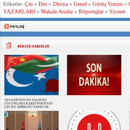
Etiketler:
Çin
»
Din
»
Dünya
»
Genel
»
Görüş Yorum
»
YAZARLARI
»
Makale Analiz
»
Röportajlar
»
Siyaset
BENZER HABERLER
AFGANİSTAN’DA YAŞAYAN
UYGURLARA KARŞI PAKİSTAN
ÇİN İLE İŞBİRLİĞİ YAPACAK