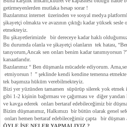
Buna karşılık imkanı,kudret ve kapasitesi olduğu halde 
getirmeyenlerden mutlaka hesap sorar !
Bazılarımız internet üzerinden ve sosyal medya platform
şikayetçi olmakta ve avazının çıktığı kadar yüksek sesle 
etmekteyiz.
Bu şikayetlerimizde bir dereceye kadar haklı olduğumuz
Bu durumda olanla ve şikayetçi olanların tek hatası, “B
tanıyorum,Ancak sen onları benim kadar tanımıyorsun ?” 
kanaatlarıdır.
Bazılarımız “ Ben düşmanla mücadele ediyorum. Ama,se
etmiyorsun ! ” şeklinde kendi kendine temenna etmekt
tek başımıza hüküm verebilmekteyiz.
Bizi yer yüzünden tamamen süpürüp silerek yok etmek 
gibi 1-2 kişinin bağırması ve çağırması ve diğer yandan
ve kavga ederek onları bertaraf edebileceğimiz bir düşma
Bizim düşmanımız, Halkımızı bir bütün olarak genel sef
onları hemen bertaraf edebileceğimiz çapta bir düşman a
ÖYLE İSE NELER YAPMALIYIZ ?