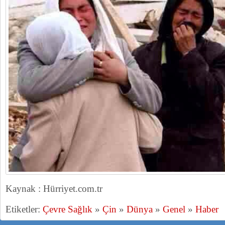
Kaynak : Hürriyet.com.tr
Etiketler:
Çevre Sağlık
»
Çin
»
Dünya
»
Genel
»
Haber