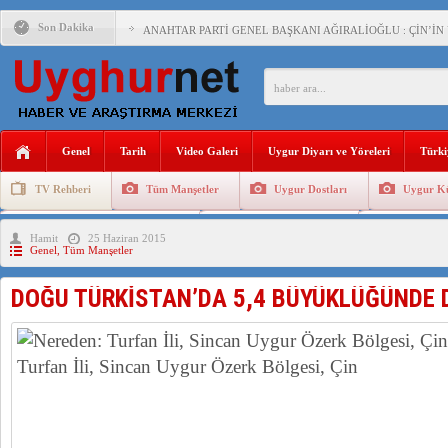
Son Dakika
ANAHTAR PARTİ GENEL BAŞKANI AĞIRALİOĞLU : ÇİN’İN
ÇİN’İN DOĞU TÜRKİSTAN’DAKİ UYGULAMALARI SİSTEM
DİYANET AKADEMİSİ BAŞKANI DOÇ.DR.KAAN : DOĞU TÜR
150 YILDIR KAYNAYAN YARAMIZ : ÇİN İŞGALİNDEKİ DO
Genel
Tarih
Video Galeri
Uygur Diyarı ve Yöreleri
Türki
ÇİN’İN UYGUR POLİTİKALARINI ÖVEN DİYANET AKADEM
TV Rehberi
Tüm Manşetler
Uygur Dostları
Uygur Kü
MHP’DEN URUMÇİ KATLİAMI MESAJİ : 05.07.2009 URUM
Uygurlarda Düğün ve Cenaze
Uygur Geleneksel Tip
Uygur Gele
Hamit
25 Haziran 2015
ÇİN’İN ANKARA BÜYÜKELÇİSİ JİANG’İN TRABZON ZİYAR
Genel
,
Tüm Manşetler
İŞGALCİ ÇİN’DEN “FETİHLER SULTANI MEHMET”DİZİSİN
DOĞU TÜRKİSTAN’DA 5,4 BÜYÜKLÜĞÜNDE
SAADET PARTİSİ İLÇE BAŞKANI : TEMMUZ AYI,DOĞU TÜR
İŞGALCİ ÇİN,DOĞU TÜRKİSTAN’DA EN AZ 143 BİN UYGU