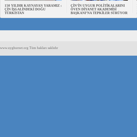
150 YILDIR KAYNAYAN YARAMIZ :
ÇİN’İN UYGUR POLİTİKALARINI
ÇİN İŞGALİNDEKİ DOĞU
ÖVEN DİYANET AKADEMİSİ
TÜRKİSTAN
BAŞKANI’NA TEPKİLER SÜRÜYOR
www.uyghurnet.org Tüm hakları saklıdır