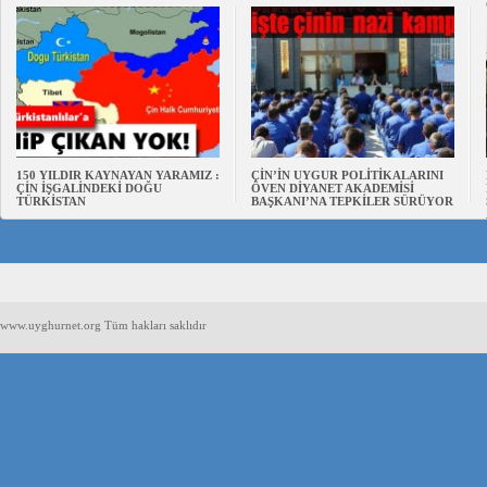
150 YILDIR KAYNAYAN YARAMIZ :
ÇİN’İN UYGUR POLİTİKALARINI
ÇİN İŞGALİNDEKİ DOĞU
ÖVEN DİYANET AKADEMİSİ
TÜRKİSTAN
BAŞKANI’NA TEPKİLER SÜRÜYOR
www.uyghurnet.org Tüm hakları saklıdır