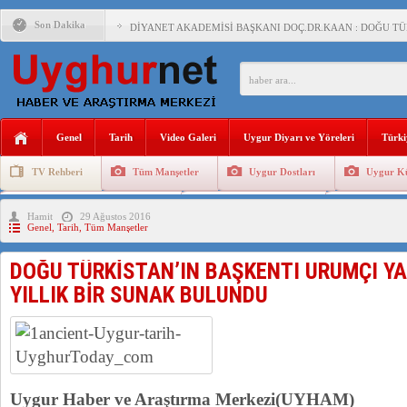
Son Dakika
DİYANET AKADEMİSİ BAŞKANI DOÇ.DR.KAAN : DOĞU TÜR
150 YILDIR KAYNAYAN YARAMIZ : ÇİN İŞGALİNDEKİ DO
ÇİN’İN UYGUR POLİTİKALARINI ÖVEN DİYANET AKADEM
MHP’DEN URUMÇİ KATLİAMI MESAJİ : 05.07.2009 URUM
Genel
Tarih
Video Galeri
Uygur Diyarı ve Yöreleri
Türki
ÇİN’İN ANKARA BÜYÜKELÇİSİ JİANG’İN TRABZON ZİYAR
TV Rehberi
Tüm Manşetler
Uygur Dostları
Uygur Kü
İŞGALCİ ÇİN’DEN “FETİHLER SULTANI MEHMET”DİZİSİN
Uygurlarda Düğün ve Cenaze
Uygur Geleneksel Tip
Uygur Gele
Hamit
29 Ağustos 2016
SAADET PARTİSİ İLÇE BAŞKANI : TEMMUZ AYI,DOĞU TÜR
Genel
,
Tarih
,
Tüm Manşetler
İŞGALCİ ÇİN,DOĞU TÜRKİSTAN’DA EN AZ 143 BİN UYGU
DOĞU TÜRKİSTAN’IN BAŞKENTI URUMÇI YA
YILLIK BİR SUNAK BULUNDU
Uygur Haber ve Araştırma Merkezi(UYHAM)