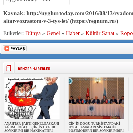
Kaynak: http://uyghurtoday.com/2016/08/13/ryadom
altar-vozrastom-v-3-tys-let/ (https://regnum.ru/)
Etiketler:
Dünya
»
Genel
»
Haber
»
Kültür Sanat
»
Röpor
BENZER HABERLER
ANAHTAR PARTİ GENEL BAŞKANI
ÇİN’İN DOĞU TÜRKİSTAN’DAKİ
AĞIRALİOĞLU : ÇİN’İN UYGUR
UYGULAMALARI SİSTEMATİK
SOYKIRIMI BİR HAKİKATTIR!
POSTMODERN BİR SOYKIRIMDIR!