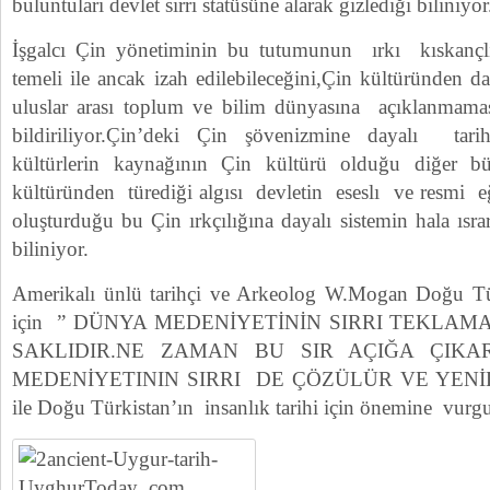
buluntuları devlet sırrı statüsüne alarak gizlediği biliniyor
İşgalcı Çin yönetiminin bu tutumunun ırkı kıskançl
temeli ile ancak izah edilebileceğini,Çin kültüründen da
uluslar arası toplum ve bilim dünyasına açıklanmamas
bildiriliyor.Çin’deki Çin şövenizmine dayalı tari
kültürlerin kaynağının Çin kültürü olduğu diğer b
kültüründen türediği algısı devletin eseslı ve resmi e
oluşturduğu bu Çin ırkçılığına dayalı sistemin hala ıs
biliniyor.
Amerikalı ünlü tarihçi ve Arkeolog W.Mogan Doğu Tür
için ” DÜNYA MEDENİYETİNİN SIRRI TEKL
SAKLIDIR.NE ZAMAN BU SIR AÇIĞA ÇIK
MEDENİYETININ SIRRI DE ÇÖZÜLÜR VE YENİDE
ile Doğu Türkistan’ın insanlık tarihi için önemine vurgu