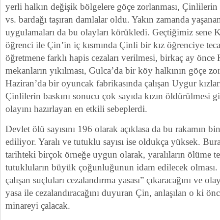
yerli halkın değişik bölgelere göçe zorlanması, Çinlilerin s
vs. bardağı taşıran damlalar oldu. Yakın zamanda yaşanan
uygulamaları da bu olayları körükledi. Geçtiğimiz sene 
öğrenci ile Çin’in iç kısmında Çinli bir kız öğrenciye tec
öğretmene farklı hapis cezaları verilmesi, birkaç ay önce 
mekanların yıkılması, Gulca’da bir köy halkının göçe zo
Haziran’da bir oyuncak fabrikasında çalışan Uygur kızla
Çinlilerin baskını sonucu çok sayıda kızın öldürülmesi g
olayını hazırlayan en etkili sebeplerdi.
Devlet ölü sayısını 196 olarak açıklasa da bu rakamın binl
ediliyor. Yaralı ve tutuklu sayısı ise oldukça yüksek. Bur
tarihteki birçok örneğe uygun olarak, yaralıların ölüme t
tutukluların büyük çoğunluğunun idam edilecek olması.
çalışan suçluları cezalandırma yasası” çıkaracağını ve olay
yasa ile cezalandıracağını duyuran Çin, anlaşılan o ki ön
minareyi çalacak.