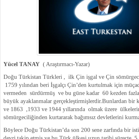
Yücel TANAY
( Araştırmacı-Yazar)
Doğu Türkistan Türkleri , ilk Çin işgal ve Çin sömürgeci
1759 yılından beri İşgalçı Çin’den kurtulmak için müçade
vermeden sürdürmüş ve bu güne kadar 60 kezden fazla 
büyük ayaklanmalar gerçekleştirmişlerdir.Bunlardan bir 
ve 1863 ,1933 ve 1944 yıllarında olmak üzere ülkelerin
sömürgeciliğinden kurtararak bağımsız devletlerini kurma
Böylece Doğu Türkistan’da son 200 sene zarfında bir istil
devri takip etmiş ve bu Türk ülkesi uzun tarihi süreçte 5 d