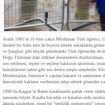
Aralık 1985’te 10 bine yakın Müslüman Türk öğrenci, U
dersleri bir hafta süre ile boykot ederek sokaklarda göste
ve Şanghay gibi büyük şehirlerdeki Türk öğrenciler de des
Doğu Türkistan’daki nükleer denemelerin durdurulması,
son verilmesi, seçme ve seçilme hakkının tanınması, insan
hukuklarının iadesi gibi son derece meşru taleplerdir. Y
Müslümanlar, İslamiyet’e yapılan hakaret ve saldırıların 
demokratik hakların verilmesini talep ederek gösteriler ya
1990’da Kaşgar’ın Baren kasabasında patlak veren silahl
zamanda büyür. Kasaba havadan ve karadan ordu tarafınd
altında tutulurken, genel bir “temizlik operasyonu” çerç