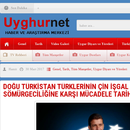
Son Dakika
ÇİN’İN “GÜVENLİK”SÖYLEMİ İLE DOĞU TÜRKİSTAN’DA 
PAKİSTAN,AFGANİSTAN’DA YAŞAYAN UYGURLARA KARŞI Ç
Genel
Tarih
Video Galeri
Uygur Diyarı ve Yöreleri
Türki
ANAHTAR PARTİ GENEL BAŞKANI AĞIRALİOĞLU : ÇİN’İN
TV Rehberi
Tüm Manşetler
Uygur Dostları
Uygur Kü
ÇİN’İN DOĞU TÜRKİSTAN’DAKİ UYGULAMALARI SİSTEM
Uygurlarda Düğün ve Cenaze
Uygur Geleneksel Tip
Uygur Gele
Hamit
30 Mart 2017
Genel
,
Tarih
,
Tüm Manşetler
,
Uygur Diyarı ve Yöreleri
DİYANET AKADEMİSİ BAŞKANI DOÇ.DR.KAAN : DOĞU TÜR
150 YILDIR KAYNAYAN YARAMIZ : ÇİN İŞGALİNDEKİ DO
DOĞU TÜRKİSTAN TÜRKLERİNİN ÇİN İŞGAL
ÇİN’İN UYGUR POLİTİKALARINI ÖVEN DİYANET AKADEM
SÖMÜRGECİLİĞİNE KARŞI MÜCADELE TARİ
MHP’DEN URUMÇİ KATLİAMI MESAJİ : 05.07.2009 URUM