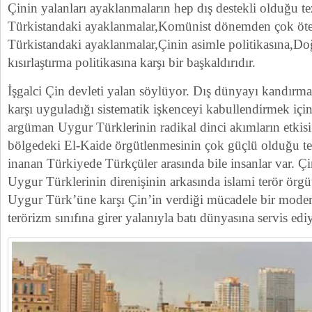
Çinin yalanları ayaklanmaların hep dış destekli olduğu t
Türkistandaki ayaklanmalar,Komünist dönemden çok öte
Türkistandaki ayaklanmalar,Çinin asimle politikasına,Do
kısırlaştırma politikasına karşı bir başkaldırıdır.
İşgalci Çin devleti yalan söylüyor. Dış dünyayı kandırm
karşı uyguladığı sistematik işkenceyi kabullendirmek içi
argüman Uygur Türklerinin radikal dinci akımların etkisi
bölgedeki El-Kaide örgütlenmesinin çok güçlü olduğu tez
inanan Türkiyede Türkçüler arasında bile insanlar var. Çi
Uygur Türklerinin direnişinin arkasında islami terör örgüt
Uygur Türk’üne karşı Çin’in verdiği mücadele bir moderni
terörizm sınıfına girer yalanıyla batı dünyasına servis edi