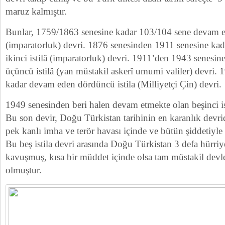
maruz kalmıştır.
Bunlar, 1759/1863 senesine kadar 103/104 sene devam ede
(imparatorluk) devri. 1876 senesinden 1911 senesine ka
ikinci istilâ (imparatorluk) devri. 1911’den 1943 senesi
üçüncü istilâ (yan müstakil askerî umumi valiler) devri.
kadar devam eden dördüncü istila (Milliyetçi Çin) devri.
1949 senesinden beri halen devam etmekte olan beşinci ist
Bu son devir, Doğu Türkistan tarihinin en karanlık devridi
pek kanlı imha ve terör havası içinde ve bütün şiddetiyle
Bu beş istila devri arasında Doğu Türkistan 3 defa hürriye
kavuşmuş, kısa bir müddet içinde olsa tam müstakil dev
olmuştur.