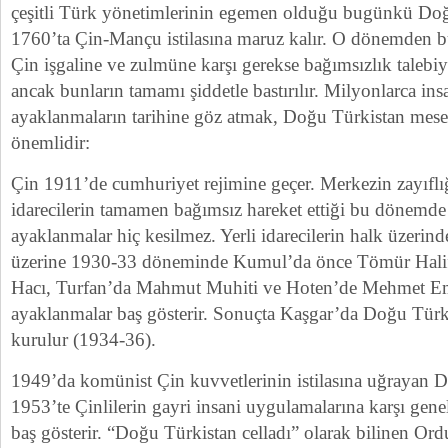
çeşitli Türk yönetimlerinin egemen olduğu bugünkü Doğu
1760’ta Çin-Mançu istilasına maruz kalır. O dönemden b
Çin işgaline ve zulmüne karşı gerekse bağımsızlık talebiyl
ancak bunların tamamı şiddetle bastırılır. Milyonlarca i
ayaklanmaların tarihine göz atmak, Doğu Türkistan mese
önemlidir:
Çin 1911’de cumhuriyet rejimine geçer. Merkezin zayıflığ
idarecilerin tamamen bağımsız hareket ettiği bu dönemd
ayaklanmalar hiç kesilmez. Yerli idarecilerin halk üzerind
üzerine 1930-33 döneminde Kumul’da önce Tömür Halif
Hacı, Turfan’da Mahmut Muhiti ve Hoten’de Mehmet Emi
ayaklanmalar baş gösterir. Sonuçta Kaşgar’da Doğu Tür
kurulur (1934-36).
1949’da komünist Çin kuvvetlerinin istilasına uğrayan 
1953’te Çinlilerin gayri insani uygulamalarına karşı gene
baş gösterir. “Doğu Türkistan celladı” olarak bilinen O