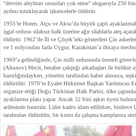
“devrim aleyhtarı unsurları yok etme” sloganıyla 250 bin
aydını tutuklayarak işkencelerle öldürür.
1955’te Hoten, Atçu ve Aksu’da büyük çaplı ayaklanmal
işgal ordusu silahsız halk üzerine ağır silahlarla ateş aça
öldürür. 1962’de İli ve Çöçek’teki gösterileri Çin askerleri
ve 1 milyondan fazla Uygur, Kazakistan’a ilticaya mecbur 
1969’a gelindiğinde, Çin milli ordusunda önemli görev
(Ahunov) Mecit, beraber çalıştığı arkadaşları ile birlikte
hazırlığındayken, yönetim tarafından haber alınınca, teşki
öldürülür. 1970’te Eyalet Hükümet Başkan Yardımcısı 
organize ettiği Doğu Türkistan Halk Partisi, ülke çapında
ayaklanma planı yapar. Ancak 32 bini aşkın üyesi bulun
arifesinde bastırılır. Lider kadro idam edilirken, binlerc
tarafından öldürülür, bir kısmı da çalışma kamplarına sürü