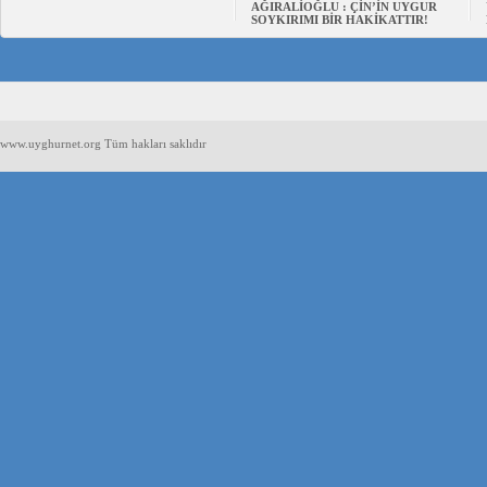
AĞIRALİOĞLU : ÇİN’İN UYGUR
SOYKIRIMI BİR HAKİKATTIR!
www.uyghurnet.org Tüm hakları saklıdır