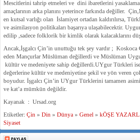
Mescitlerini tahrip etmeleri ve dini ibaretlerini yasaklama
amaçlarının arka planını yeterince farkında değiller.
en kutsal varlığı olan İslamiyet ortadan kaldırılırsa, Tür
ve asimilasyon politikaları başarıya ulaşabilecektir. Uygu
edilip ,sadece folklorik bir kimlik olarak kalacaklarını d
Ancak,İşgalcı Çin’in unuttuğu tek şey vardır ; Koskoca Ç
eden Mançurlar Müslüman değillerdi ve Müslüman Uygur 
kültür ve medeniyete sahip değillerdi.UYgur Türkleri is
değerlerine kültür ve medeniyetine şekil ve yön veren ç
boyudur. İşgalcı Çin’in UYgur Türklerini tamamen asimil
ve kat’a mümkün değildir.
Kayanak : Ursad.org
Etiketler:
Çin
»
Din
»
Dünya
»
Genel
»
kÖŞE YAZARL
Siyaset