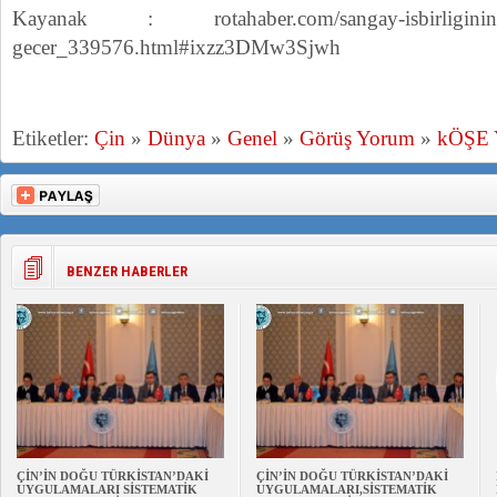
Kayanak : rotahaber.com/sangay-isbirliginin-yo
gecer_339576.html#ixzz3DMw3Sjwh
Etiketler:
Çin
»
Dünya
»
Genel
»
Görüş Yorum
»
kÖŞE
BENZER HABERLER
ÇİN’İN DOĞU TÜRKİSTAN’DAKİ
ÇİN’İN DOĞU TÜRKİSTAN’DAKİ
UYGULAMALARI SİSTEMATİK
UYGULAMALARI,SİSTEMATİK