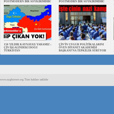
POSTMODERN BİR SOYKIRIMDIR!
POSTMODRN BİR SOYKIRIMDIR!
150 YILDIR KAYNAYAN YARAMIZ :
ÇİN’İN UYGUR POLİTİKALARINI
ÇİN İŞGALİNDEKİ DOĞU
ÖVEN DİYANET AKADEMİSİ
TÜRKİSTAN
BAŞKANI’NA TEPKİLER SÜRÜYOR
www.uyghurnet.org Tüm hakları saklıdır