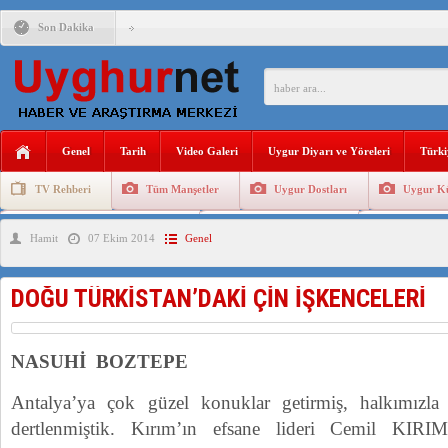
Son Dakika
ÇİN’İN “GÜVENLİK”SÖYLEMİ İLE DOĞU TÜRKİSTAN’DA 
PAKİSTAN,AFGANİSTAN’DA YAŞAYAN UYGURLARA KARŞI Ç
Genel
Tarih
Video Galeri
Uygur Diyarı ve Yöreleri
Türki
ANAHTAR PARTİ GENEL BAŞKANI AĞIRALİOĞLU : ÇİN’İN
TV Rehberi
Tüm Manşetler
Uygur Dostları
Uygur Kü
ÇİN’İN DOĞU TÜRKİSTAN’DAKİ UYGULAMALARI SİSTEM
Uygurlarda Düğün ve Cenaze
Uygur Geleneksel Tip
Uygur Gele
Hamit
07 Ekim 2014
Genel
DİYANET AKADEMİSİ BAŞKANI DOÇ.DR.KAAN : DOĞU TÜR
150 YILDIR KAYNAYAN YARAMIZ : ÇİN İŞGALİNDEKİ DO
DOĞU TÜRKİSTAN’DAKİ ÇİN İŞKENCELERİ
ÇİN’İN UYGUR POLİTİKALARINI ÖVEN DİYANET AKADEM
MHP’DEN URUMÇİ KATLİAMI MESAJİ : 05.07.2009 URUM
NASUHİ BOZTEPE
Antalya’ya çok güzel konuklar getirmiş, halkımızla k
dertlenmiştik. Kırım’ın efsane lideri Cemil KIR