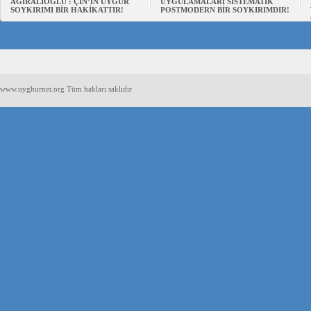
AĞIRALİOĞLU : ÇİN’İN UYGUR
UYGULAMALARI SİSTEMATİK
SOYKIRIMI BİR HAKİKATTIR!
POSTMODERN BİR SOYKIRIMDIR!
www.uyghurnet.org Tüm hakları saklıdır