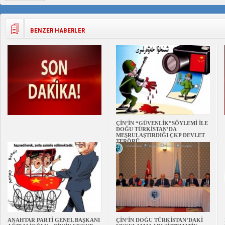
BENZER HABERLER
ÇİN’İN “GÜVENLİK”SÖYLEMİ İLE
DOĞU TÜRKİSTAN’DA
MEŞRULAŞTIRDIĞI ÇKP DEVLET
TERÖRÜ
ANAHTAR PARTİ GENEL BAŞKANI
ÇİN’İN DOĞU TÜRKİSTAN’DAKİ