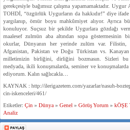
gerekçesiyle bağımsız çalışma yapamamaktadır. Uygur 
TOHDİ, “özgürlük Uygurların da hakkıdır!” diye ifade e
yargılanıp, ömür boyu mahkûmiyet alıyor. Ayrıca bü
konuluyor. Suçsuz bir şekilde Uygurlara gözdağı verm
maalesef zulmün aba altından sopa göstermesinin bir 
okurlar, Dünyanın her yerinde zulüm var. Filistin,
Afganistan, Pakistan ve Doğu Türkistan vs. Kanayan y
milletimizin birliğini, dirliğini bozmasın. Sizleri b
medyada, ikili konuşmalarda, seminer ve konuşmalarda
ediyorum. Kalın sağlıcakla…
KAYNAK : http://ilerigazetem.com/yazarlar/nasuh-boztep
cin-iskenceleri/461/
Etiketler:
Çin
»
Dünya
»
Genel
»
Görüş Yorum
»
kÖŞE
Analiz