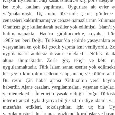
Kaşkar Eyaletinin Saçı kasabasında 59 kişi polis ateşiyl
ise toplu katliam yapılmıştı. Uygurlara ait evler at
yağmalanmıştı. Üç binin üzerinde şehit, günlerce 
cenazeleri kaldırılmamış ve cenaze namazlarının kılınma
Orantısız güç kullanılarak nesiller yok edilmişti. İslam’ı
bulunamamakta. Hac’ca gidilmemekte, seyahat hürr
1985’ten beri Doğu Türkistan’da şehirde yaşayanlara en
yaşayanlara en çok iki çocuk yapma izni veriliyordu. Zor
uygulamaları aralıksız devam etmektedir. Nüfus planl
altına alınmaktadır. Zorla göç, tehçir ve kötü m
uygulanmaktadır. Türk İslam sanatı eserler yok edilmek
her şeyin kontrolünü ellerine alıp, inanç ve kültüre ait 
Bu resmi Çin haber ajansı Xinhua’nın yerel kaynak
haberdir. Ajans cezaları, yargılanmaları, yaşanan olayla
vermemektedir. İnternetin yasak olduğu Doğu Türki
internet aracılığıyla dışarıya bilgi sızdırdı diye idamla 
musafaha ettikleri, tokalaştıkları için üç bin U
yargılanmıştır. Uluslar arası gözlemci kuruluşlar ve bası