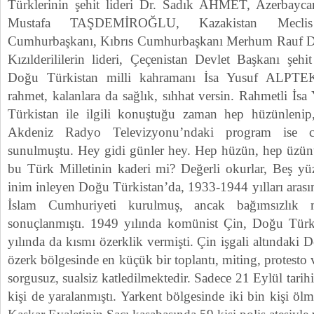
Türklerinin şehit lideri Dr. Sadık AHMET, Azerbayc
Mustafa TAŞDEMİROĞLU, Kazakistan Meclis 
Cumhurbaşkanı, Kıbrıs Cumhurbaşkanı Merhum Rauf
Kızılderililerin lideri, Çeçenistan Devlet Başkanı 
Doğu Türkistan milli kahramanı İsa Yusuf ALPTEK
rahmet, kalanlara da sağlık, sıhhat versin. Rahmetli
Türkistan ile ilgili konuştuğu zaman hep hüzünlenip,
Akdeniz Radyo Televizyonu’ndaki program ise ca
sunulmuştu. Hey gidi günler hey. Hep hüzün, hep üzün
bu Türk Milletinin kaderi mi? Değerli okurlar, Beş yü
inim inleyen Doğu Türkistan’da, 1933-1944 yılları aras
İslam Cumhuriyeti kurulmuş, ancak bağımsızlık müc
sonuçlanmıştı. 1949 yılında komünist Çin, Doğu Türki
yılında da kısmı özerklik vermişti. Çin işgali altındaki
özerk bölgesinde en küçük bir toplantı, miting, protesto 
sorgusuz, sualsiz katledilmektedir. Sadece 21 Eylül tarihi
kişi de yaralanmıştı. Yarkent bölgesinde iki bin kişi 