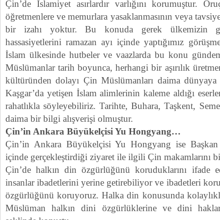
Çin’de İslamiyet asırlardır varlığını korumuştur. Oruç
öğretmenlere ve memurlara yasaklanmasının veya tavsiy
bir izahı yoktur. Bu konuda gerek ülkemizin g
hassasiyetlerini ramazan ayı içinde yaptığımız görüşm
İslam ülkesinde hutbeler ve vaazlarda bu konu gündem
Müslümanlar tarih boyunca, herhangi bir aşırılık üretmem
kültüründen dolayı Çin Müslümanları daima dünyaya or
Kaşgar’da yetişen İslam alimlerinin kaleme aldığı eserl
rahatlıkla söyleyebiliriz. Tarihte, Buhara, Taşkent, Sem
daima bir bilgi alışverişi olmuştur.
Çin’in Ankara Büyükelçisi Yu Hongyang…
Çin’in Ankara Büyükelçisi Yu Hongyang ise Başkan
içinde gerçekleştirdiği ziyaret ile ilgili Çin makamlarını b
Çin’de halkın din özgürlüğünü koruduklarını ifade
insanlar ibadetlerini yerine getirebiliyor ve ibadetleri ko
özgürlüğünü koruyoruz. Halka din konusunda kolaylıkla
Müslüman halkın dini özgürlüklerine ve dini haklar