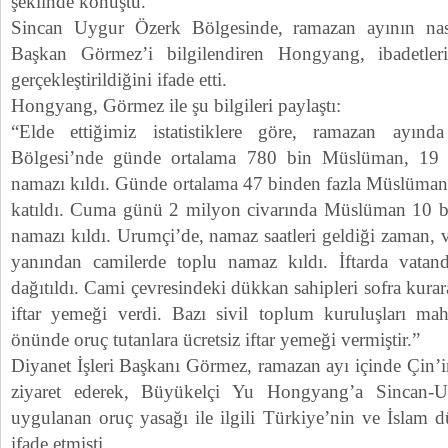
şeklinde konuştu.
Sincan Uygur Özerk Bölgesinde, ramazan ayının nas
Başkan Görmez’i bilgilendiren Hongyang, ibadetler
gerçekleştirildiğini ifade etti.
Hongyang, Görmez ile şu bilgileri paylaştı:
“Elde ettiğimiz istatistiklere göre, ramazan ayı
Bölgesi’nde günde ortalama 780 bin Müslüman, 19 
namazı kıldı. Günde ortalama 47 binden fazla Müslüman 
katıldı. Cuma günü 2 milyon civarında Müslüman 10 b
namazı kıldı. Urumçi’de, namaz saatleri geldiği zaman, v
yanından camilerde toplu namaz kıldı. İftarda vatand
dağıtıldı. Cami çevresindeki dükkan sahipleri sofra kurara
iftar yemeği verdi. Bazı sivil toplum kuruluşları maha
önünde oruç tutanlara ücretsiz iftar yemeği vermiştir.”
Diyanet İşleri Başkanı Görmez, ramazan ayı içinde Çin’
ziyaret ederek, Büyükelçi Yu Hongyang’a Sincan-
uygulanan oruç yasağı ile ilgili Türkiye’nin ve İslam dü
ifade etmişti.