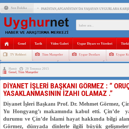
Son Dakika
PAKİSTAN,AFGANİSTAN’DA YAŞAYAN UYGURLARA KARŞI Ç
ANAHTAR PARTİ GENEL BAŞKANI AĞIRALİOĞLU : ÇİN’İN
ÇİN’İN DOĞU TÜRKİSTAN’DAKİ UYGULAMALARI SİSTEM
Genel
Tarih
Video Galeri
Uygur Diyarı ve Yöreleri
Türki
DİYANET AKADEMİSİ BAŞKANI DOÇ.DR.KAAN : DOĞU TÜR
TV Rehberi
Tüm Manşetler
Uygur Dostları
Uygur Kü
150 YILDIR KAYNAYAN YARAMIZ : ÇİN İŞGALİNDEKİ DO
Uygurlarda Düğün ve Cenaze
Uygur Geleneksel Tip
Uygur Gele
Hamit
28 Temmuz 2015
ÇİN’İN UYGUR POLİTİKALARINI ÖVEN DİYANET AKADEM
Genel
,
Tüm Manşetler
MHP’DEN URUMÇİ KATLİAMI MESAJİ : 05.07.2009 URUM
DİYANET İŞLERİ BAŞKANI GÖRMEZ : ” ORU
ÇİN’İN ANKARA BÜYÜKELÇİSİ JİANG’İN TRABZON ZİYAR
YASAKLANMASININ İZAHI OLAMAZ .”
Diyanet İşleri Başkanı Prof. Dr. Mehmet Görmez, Çi
Yu Hongyang’ı makamında kabul etti. Çin’de y
durumu ve Çin’de İslami hayat hakkında bilgi alan
Görmez, dünyada dinlerle ilgili büyük gelişmele