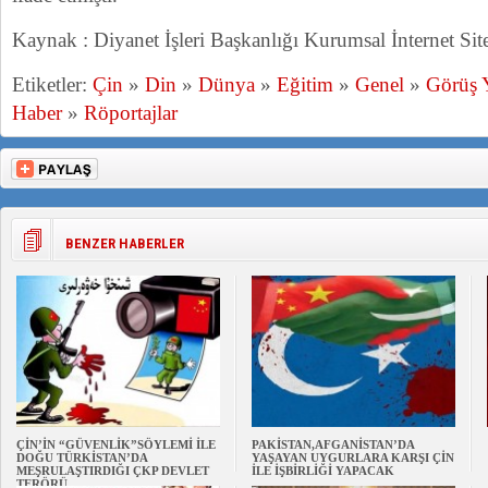
Kaynak : Diyanet İşleri Başkanlığı Kurumsal İnternet Sites
Etiketler:
Çin
»
Din
»
Dünya
»
Eğitim
»
Genel
»
Görüş 
Haber
»
Röportajlar
BENZER HABERLER
ÇİN’İN “GÜVENLİK”SÖYLEMİ İLE
PAKİSTAN,AFGANİSTAN’DA
DOĞU TÜRKİSTAN’DA
YAŞAYAN UYGURLARA KARŞI ÇİN
MEŞRULAŞTIRDIĞI ÇKP DEVLET
İLE İŞBİRLİĞİ YAPACAK
TERÖRÜ