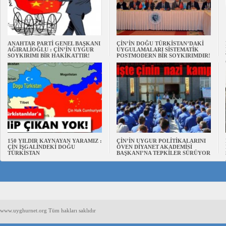
ANAHTAR PARTİ GENEL BAŞKANI
ÇİN’İN DOĞU TÜRKİSTAN’DAKİ
AĞIRALİOĞLU : ÇİN’İN UYGUR
UYGULAMALARI SİSTEMATİK
SOYKIRIMI BİR HAKİKATTIR!
POSTMODERN BİR SOYKIRIMDIR!
150 YILDIR KAYNAYAN YARAMIZ :
ÇİN’İN UYGUR POLİTİKALARINI
ÇİN İŞGALİNDEKİ DOĞU
ÖVEN DİYANET AKADEMİSİ
TÜRKİSTAN
BAŞKANI’NA TEPKİLER SÜRÜYOR
www.uyghurnet.org Tüm hakları saklıdır