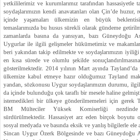
yetkililerimiz ve kurumlarımız tarafından hassasiyetle 
soydaşlarımızın kendi anavatanları olan Çin’de huzur, re
içinde yaşamaları ülkemizin en büyük beklentisi
temaslarımızda bu husus sürekli olarak gündeme getiril
zamanlarda basına da yansıyan, bazı Güneydoğu As
Uygurlar ile ilgili gelişmeler hükümetimiz ve makamlar
beri yakından takip edilmekte ve soydaşlarımızın iyiliği
en kısa sürede ve olumlu şekilde sonuçlandırılmasına
gösterilmektedir. 2014 yılının Mart ayında Tayland’da 
ülkemize kabul etmeye hazır olduğumuz Tayland makaml
yandan, sözkonusu Uygur soydaşlarımızın durumu, ilgili 
da içinde bulunduğu çok taraflı bir mesele haline gelmiş
istemedikleri bir ülkeye gönderilmemeleri için gerek
BM Mülteciler Yüksek Komiserliği nezdinde ıs
sürdürülmektedir. Hassasiyet arz eden birçok boyutu 
sosyal medyada ve basında eksik ve yanlış bilgilerle ele
Sincan Uygur Özerk Bölgesinde ve bazı Güneydoğu A