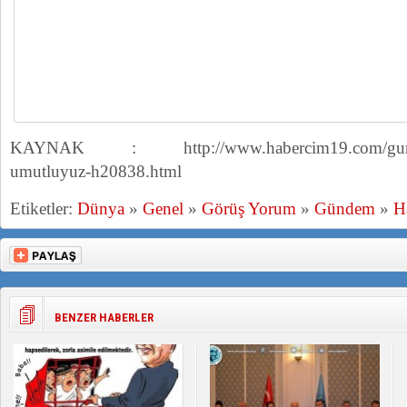
KAYNAK : http://www.habercim19.com/gundem/u
umutluyuz-h20838.html
Etiketler:
Dünya
»
Genel
»
Görüş Yorum
»
Gündem
»
H
BENZER HABERLER