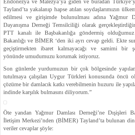
Endonezya ve Malezya’ya giden ve buradan Türkiye’ye 
Tayland’ta yakalanıp hapse atılan soydaşlarımızın ülke
edilmesi ve girişimde bulunulması adına Yağmur 
Dayanışma Derneği Temsilciliği olarak gerçekleştirdiğ
PTT kanalı ile Başbakanlığa göndermiş olduğumuz
Bakanlığı ve BİMER ‘den iki ayrı cevap geldi. Ekte 
geçiştirmekten ibaret kalmayacağı ve samimi bir şek
yönünde umudumuzu korumak istiyoruz.
Son günlerde yurdumuzun bir çok bölgesinde yapılan
tutulmaya çalışılan Uygur Türkleri konusunda öncü o
çözüme bir damlacık katkı verebilmenin huzuru ile yapıla
indinde karşılık bulmasını diliyorum.”
Öte yandan Yağmur Damlası Derneği’ne Dışişleri Ba
İletişim Merkezi’nden (BİMER) Tayland’ta bulunan dind
veriler cevaplar şöyle: