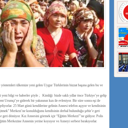
yöntemleri ülkemize yeni gelen Uygur Türklerinin bizzat başına gelen bu ve
.
yeni bilgi ve haberler şöyle ; Kimliği bizde saklı yıllar önce Türkiye’ye gelip
 Urumçi’ye giderek bir yakınının kızı ile evleniyor. Bir süre sonra eşi ile
liyorlar. 25 Mart günü kendilerine gelinin Annesi telefon açıyor ve kendisinin
Eğitmek” Merkezi’ne konulduğunu kendisinin derhal bulunduğu şehir’e geri
e geri dönüyor. Kız Annesini görmek içir “Eğitim Merkezi”’ne gidiyor. Polis
eğitim Merkezine Annenin yerine koyuyor ve Anneyi serbest bırakıyorlar.