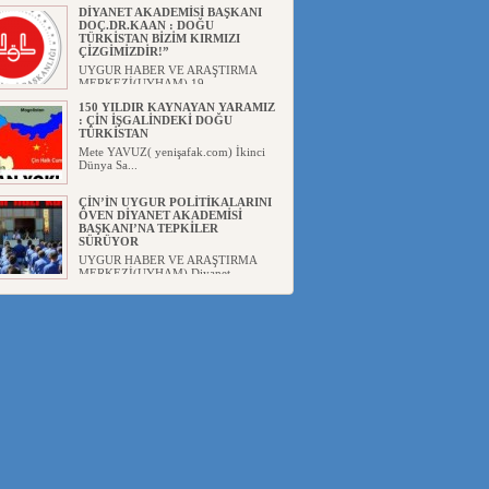
DİYANET AKADEMİSİ BAŞKANI
DOÇ.DR.KAAN : DOĞU
TÜRKİSTAN BİZİM KIRMIZI
ÇİZGİMİZDİR!”
UYGUR HABER VE ARAŞTIRMA
MERKEZİ(UYHAM) 19...
150 YILDIR KAYNAYAN YARAMIZ
: ÇİN İŞGALİNDEKİ DOĞU
TÜRKİSTAN
Mete YAVUZ( yenişafak.com) İkinci
Dünya Sa...
ÇİN’İN UYGUR POLİTİKALARINI
ÖVEN DİYANET AKADEMİSİ
BAŞKANI’NA TEPKİLER
SÜRÜYOR
UYGUR HABER VE ARAŞTIRMA
MERKEZİ(UYHAM) Diyanet
Akademis...
MHP’DEN URUMÇİ KATLİAMI
MESAJİ : 05.07.2009 URUMÇİ
ŞEHİTLERİNİ RAHMETLE
ANIYORUZ
UYGUR HABER VE ARAŞTIRMA
MERKEZİ(UYHAM) Mill...
ÇİN’İN ANKARA BÜYÜKELÇİSİ
JİANG’İN TRABZON ZİYARETİ
Ali ÖZTÜRK( Güneşbakış Gazetesi
yazarı-Trabzon)Geçt...
İŞGALCİ ÇİN’DEN “FETİHLER