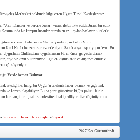
Terbiyeleş Merkezleri hakkında bilgi veren Uygur Türkü Kardeşlerimiz
“Aşırı Dinciler ve Terörle Savaş” yasası ile birlikte açıldı.Burası bir etnik
Konumunda bir kamptır.İnsanlar burada en az 1 aydan başlayan sürelerle
eğitimi veriliyor. Daha sonra Mao ve şimdiki Çin Lideri Xi’nin
nun Kızıl Kıtabı benzeri eseri ezberletiliyor. Sabah akşam spor yaptırılıyor. Bu
n Uygurların Çinlileştirme uygulamasını bir an önce gerçekleştirmek
nır, diye bir kayıt bulunmuyor. Eğitilen kişinin fikir ve düşüncelerindeki
eneceği söyleniyor.
nduğu Yerde hemen Buluyor
şmak istediği her hangi bir Uygur’u telefonla haber vermek ve çağırmak
da ve hemen ulaşabiliyor. Bu da şunu gösteriyor ki,Çin polisi bütün
an her hangi bir dijital sistemle sürekli takip ediliyor,diye düşünüyorum.
»
Gündem
»
Haber
»
Röportajlar
»
Siyaset
2027 Kez Görüntülendi.