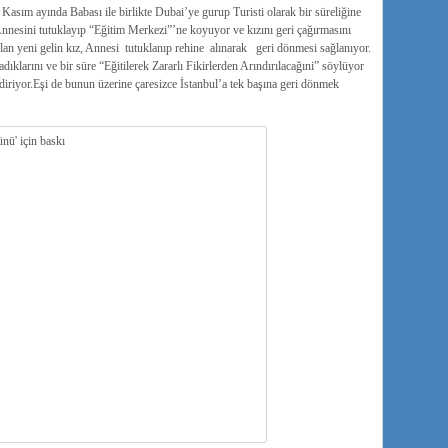
n Kasım ayında Babası ile birlikte Dubai’ye gurup Turisti olarak bir süreliğine
 Annesini tutuklayıp “Eğitim Merkezi”’ne koyuyor ve kızını geri çağırmasını
 olan yeni gelin kız, Annesi tutuklanıp rehine alınarak geri dönmesi sağlanıyor.
dıklarını ve bir süre “Eğitilerek Zararlı Fikirlerden Arındırılacağıni” söylüyor
iriyor.Eşi de bunun üzerine çaresizce İstanbul’a tek başına geri dönmek