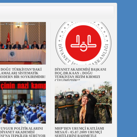
N DOĞU TÜRKİSTAN’DAKİ
DİYANET AKADEMİSİ BAŞKANI
AMALARI SİSTEMATİK
DOÇ.DR.KAAN : DOĞU
ODERN BİR SOYKIRIMDIR!
TÜRKİSTAN BİZİM KIRMIZI
ÇİZGİMİZDİR!”
N UYGUR POLİTİKALARINI
MHP’DEN URUMÇİ KATLİAMI
DİYANET AKADEMİSİ
MESAJİ : 05.07.2009 URUMÇİ
NI’NA TEPKİLER SÜRÜYOR
ŞEHİTLERİNİ RAHMETLE