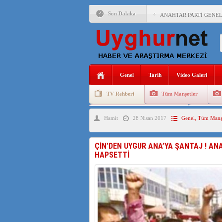
Son Dakika
ANAHTAR PARTİ GENEL 
ÇİN’İN DOĞU TÜRKİST
DİYANET AKADEMİSİ B
150 YILDIR KAYNAYAN
Genel
Tarih
Video Galeri
ÇİN’İN UYGUR POLİTİ
TV Rehberi
Tüm Manşetler
MHP’DEN URUMÇİ KATL
Uygurlarda Düğün ve Cenaze
Uygur 
Hamit
28 Nisan 2017
Genel
,
Tüm Manşe
ÇİN’İN ANKARA BÜYÜKE
İŞGALCİ ÇİN’DEN “FET
ÇİN’DEN UYGUR ANA’YA ŞANTAJ ! ANA’
HAPSETTİ
SAADET PARTİSİ İLÇE 
İŞGALCİ ÇİN,DOĞU TÜ