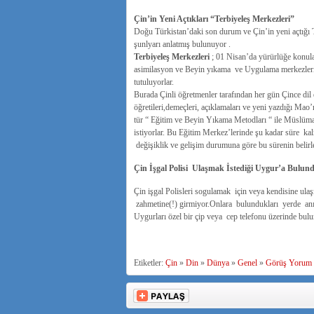
Çin’in Yeni Açtıkları “Terbiyeleş Merkezleri”
Doğu Türkistan’daki son durum ve Çin’in yeni açtığı 
şunlyarı anlatmış bulunuyor .
Terbiyeleş Merkezleri
; 01 Nisan’da yürürlüğe konulan 
asimilasyon ve Beyin yıkama ve Uygulama merkezleri 
tutuluyorlar.
Burada Çinli öğretmenler tarafından her gün Çince dil 
öğretileri,demeçleri, açıklamaları ve yeni yazdığı Mao’
tür “ Eğitim ve Beyin Yıkama Metodları “ ile Müslüma
istiyorlar. Bu Eğitim Merkez’lerinde şu kadar süre kalı
değişiklik ve gelişim durumuna göre bu sürenin belirl
Çin İşgal Polisi Ulaşmak İstediği Uygur’a Bulu
Çin işgal Polisleri sogulamak için veya kendisine ula
zahmetine(!) girmiyor.Onlara bulundukları yerde anın
Uygurları özel bir çip veya cep telefonu üzerinde bulun
Etiketler:
Çin
»
Din
»
Dünya
»
Genel
»
Görüş Yorum