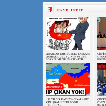
BENZER HABERLER
ANAHTAR PARTİ GENEL BAŞKANI
ÇİN’İ
AĞIRALİOĞLU : ÇİN’İN UYGUR
UYGUL
SOYKIRIMI BİR HAKİKATTIR!
POSTM
150 YILDIR KAYNAYAN YARAMIZ :
ÇİN’İ
ÇİN İŞGALİNDEKİ DOĞU
ÖVEN 
TÜRKİSTAN
BAŞKA