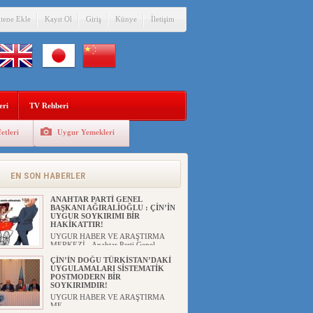
itene Ekle
Kayıt Ol
Giriş
Künye
İletişim
eri
TV Rehberi
etleri
Uygur Yemekleri
EN SON HABERLER
ANAHTAR PARTİ GENEL
BAŞKANI AĞIRALİOĞLU : ÇİN’İN
UYGUR SOYKIRIMI BİR
HAKİKATTIR!
UYGUR HABER VE ARAŞTIRMA
MERKEZİ Anahtar Parti Genel
Başka...
ÇİN’İN DOĞU TÜRKİSTAN’DAKİ
UYGULAMALARI SİSTEMATİK
POSTMODERN BİR
SOYKIRIMDIR!
UYGUR HABER VE ARAŞTIRMA
ME...