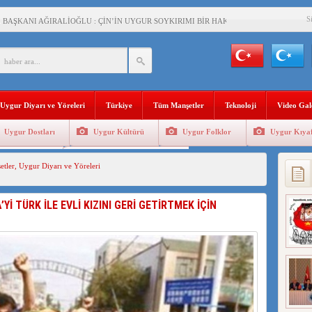
S
BAŞKANI AĞIRALİOĞLU : ÇİN’İN UYGUR SOYKIRIMI BİR HAKİKATTIR!
AN’DAKİ UYGULAMALARI SİSTEMATİK POSTMODERN BİR SOYKIRIMDIR!
AŞKANI DOÇ.DR.KAAN : DOĞU TÜRKİSTAN BİZİM KIRMIZI ÇİZGİMİZDİR!”
 YARAMIZ : ÇİN İŞGALİNDEKİ DOĞU TÜRKİSTAN
Uygur Diyarı ve Yöreleri
Türkiye
Tüm Manşetler
Teknoloji
Video Gal
KALARINI ÖVEN DİYANET AKADEMİSİ BAŞKANI’NA TEPKİLER SÜRÜYOR
Uygur Dostları
Uygur Kültürü
Uygur Folklor
Uygur Kıyaf
İAMI MESAJİ : 05.07.2009 URUMÇİ ŞEHİTLERİNİ RAHMETLE ANIYORUZ
Geleneksel Tip
Uygur Geleneksel Sporlar
tler
,
Uygur Diyarı ve Yöreleri
LÇİSİ JİANG’İN TRABZON ZİYARETİ
İHLER SULTANI MEHMET”DİZİSİNE GARİP SANSÜR VE HADSIZ İHTAR
Yİ TÜRK İLE EVLİ KIZINI GERİ GETİRTMEK İÇİN
BAŞKANI : TEMMUZ AYI,DOĞU TÜRKİSTAN İÇİN KATLİAM AYI DEĞİLDİR !
RKİSTAN’DA EN AZ 143 BİN UYGUR ÇOCUĞU AİLELERİNDEN KOPARDI