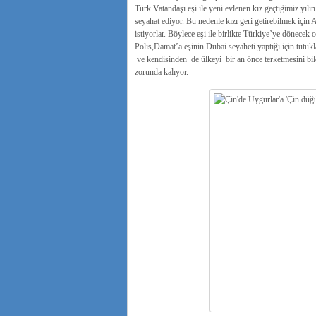
Türk Vatandaşı eşi ile yeni evlenen kız geçtiğimiz yılı
seyahat ediyor. Bu nedenle kızı geri getirebilmek için
istiyorlar. Böylece eşi ile birlikte Türkiye’ye dönecek
Polis,Damat’a eşinin Dubai seyaheti yaptığı için tutukla
ve kendisinden de ülkeyi bir an önce terketmesini bild
zorunda kalıyor.