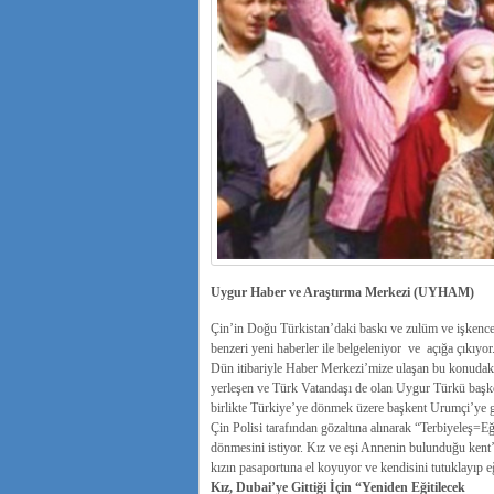
Uygur Haber ve Araştırma Merkezi (UYHAM)
Çin’in Doğu Türkistan’daki baskı ve zulüm ve işkence 
benzeri yeni haberler ile belgeleniyor ve açığa çıkıyor
Dün itibariyle Haber Merkezi’mize ulaşan bu konudaki 
yerleşen ve Türk Vatandaşı de olan Uygur Türkü başkent
birlikte Türkiye’ye dönmek üzere başkent Urumçi’ye ge
Çin Polisi tarafından gözaltına alınarak “Terbiyeleş=
dönmesini istiyor. Kız ve eşi Annenin bulunduğu kent’
kızın pasaportuna el koyuyor ve kendisini tutuklayıp 
Kız, Dubai’ye Gittiği İçin “Yeniden Eğitilecek