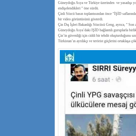
Güneydoğu Asya ve Türkiye üzerinden ve yasadışı yol
endişelendikleri “ öne sürdü.
Çinli Sözcü basın toplantısından önce “İŞİD saflarında 
bir video görüntüsünü gösterdi.
Çin Dış İşleri Bakanlığı Sözcüsü Geng, ayrıca, “ Son 
Güneydoğu Asya’daki IŞİD bağlantılı guruplarla birlikte
Çin’in güvenliği için ciddi bir tehdit oluşturduğunu uzu
Türkistan’ın ayrılıkçı ve terörist güçlerini ortaklaşa ç