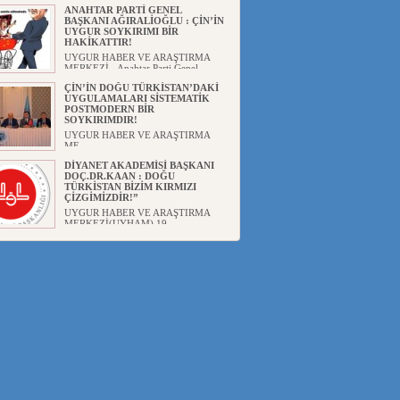
ANAHTAR PARTİ GENEL
BAŞKANI AĞIRALİOĞLU : ÇİN’İN
UYGUR SOYKIRIMI BİR
HAKİKATTIR!
UYGUR HABER VE ARAŞTIRMA
MERKEZİ Anahtar Parti Genel
Başka...
ÇİN’İN DOĞU TÜRKİSTAN’DAKİ
UYGULAMALARI SİSTEMATİK
POSTMODERN BİR
SOYKIRIMDIR!
UYGUR HABER VE ARAŞTIRMA
ME...
DİYANET AKADEMİSİ BAŞKANI
DOÇ.DR.KAAN : DOĞU
TÜRKİSTAN BİZİM KIRMIZI
ÇİZGİMİZDİR!”
UYGUR HABER VE ARAŞTIRMA
MERKEZİ(UYHAM) 19...
150 YILDIR KAYNAYAN YARAMIZ
: ÇİN İŞGALİNDEKİ DOĞU
TÜRKİSTAN
Mete YAVUZ( yenişafak.com) İkinci
Dünya Sa...
ÇİN’İN UYGUR POLİTİKALARINI
ÖVEN DİYANET AKADEMİSİ
BAŞKANI’NA TEPKİLER
SÜRÜYOR
UYGUR HABER VE ARAŞTIRMA
MERKEZİ(UYHAM) Diyanet
Akademis...
MHP’DEN URUMÇİ KATLİAMI