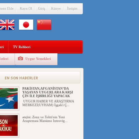
itene Ekle
Kayıt Ol
Giriş
Künye
İletişim
eri
TV Rehberi
etleri
Uygur Yemekleri
ÇİN’İN “GÜVENLİK”SÖYLEMİ İLE
DOĞU TÜRKİSTAN’DA
MEŞRULAŞTIRDIĞI ÇKP DEVLET
TERÖRÜ
EN SON HABERLER
YILMAZ ER(habernida.com) Çin
yönetimi 4 Ağustos 2...
PAKİSTAN,AFGANİSTAN’DA
YAŞAYAN UYGURLARA KARŞI
ÇİN İLE İŞBİRLİĞİ YAPACAK
UYGUR HABER VE ARAŞTIRMA
MERKEZİ(UYHAM) İşgalci Ç...
atejisi: Zenz ve Tohti'nin Yeni
Araştırması Massimo Introvig...