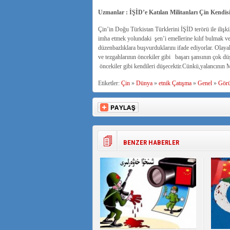
Uzmanlar : İŞİD’e Katılan Militanları Çin Kendis
Çin’in Doğu Türkistan Türklerini İŞİD terörü ile ilişk
imha etmek yolundaki şen’i emellerine kılıf bulmak v
düzenbazlıklara buşvurduklarını ifade ediyorlar. Olaya
ve tezgahlarının öncekiler gibi başarı şansının çok d
öncekiler gibi kendileri düşecektir.Cünkü,yalancının
Etiketler:
Çin
»
Dünya
»
etnik Çatışma
»
Genel
»
Gör
BENZER HABERLER