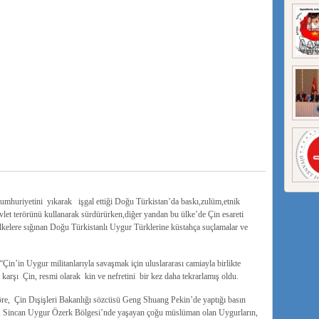
mhuriyetini yıkarak işgal ettiği Doğu Türkistan’da baskı,zulüm,etnik
evlet terörünü kullanarak sürdürürken,diğer yandan bu ülke’de Çin esareti
ülkelere sığınan Doğu Türkistanlı Uygur Türklerine küstahça suçlamalar ve
“Çin’in Uygur militanlarıyla savaşmak için uluslararası camiayla birlikte
 karşı Çin, resmi olarak kin ve nefretini bir kez daha tekrarlamış oldu.
öre, Çin Dışişleri Bakanlığı sözcüsü Geng Shuang Pekin’de yaptığı basın
Çin, Sincan Uygur Özerk Bölgesi’nde yaşayan çoğu müslüman olan Uygurların,