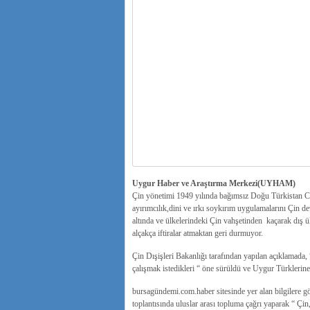
Uygur Haber ve Araştırma Merkezi(UYHAM)
Çin yönetimi 1949 yılında bağımsız Doğu Türkistan Cu
ayırımcılık,dini ve ırkı soykırım uygulamalarını Çin d
altında ve ülkelerindeki Çin vahşetinden kaçarak dış 
alçakça iftiralar atmaktan geri durmuyor.
Çin Dışişleri Bakanlığı tarafından yapılan açıklamada, 
çalışmak istedikleri “ öne sürüldü ve Uygur Türklerine
bursagündemi.com.haber sitesinde yer alan bilgilere g
toplantısında uluslar arası topluma çağrı yaparak “ 