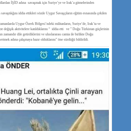
lardan İŞİD adına savaşmak için Suriye’ye ve Irak’a gitmelerinden
savaştıkğını iddia ettikleri sözde Uygur Savaşçıların eğitim esnasında çekilen
zamanlarda Uygur Özerk Bölgesi’ndeki militanların, Suriye’de, Irak’ta ve
 değişik aktivitelere katıldıklarını “ iddia etti ve ” Doğu Türkistan güçlerinin
n zamandır dile getirdiklerini ve uluslararası camia ile birlikte Doğu
ökertmek adına çalışmaya hazır olduklarını” öne sürdüğü bildirildi.