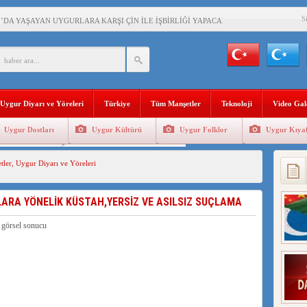
S
’DA YAŞAYAN UYGURLARA KARŞI ÇİN İLE İŞBİRLİĞİ YAPACAK
BAŞKANI AĞIRALİOĞLU : ÇİN’İN UYGUR SOYKIRIMI BİR HAKİKATTIR!
AN’DAKİ UYGULAMALARI SİSTEMATİK POSTMODERN BİR SOYKIRIMDIR!
Uygur Diyarı ve Yöreleri
Türkiye
Tüm Manşetler
Teknoloji
Video Gal
AŞKANI DOÇ.DR.KAAN : DOĞU TÜRKİSTAN BİZİM KIRMIZI ÇİZGİMİZDİR!”
Uygur Dostları
Uygur Kültürü
Uygur Folklor
Uygur Kıyaf
 YARAMIZ : ÇİN İŞGALİNDEKİ DOĞU TÜRKİSTAN
Geleneksel Tip
Uygur Geleneksel Sporlar
tler
,
Uygur Diyarı ve Yöreleri
KALARINI ÖVEN DİYANET AKADEMİSİ BAŞKANI’NA TEPKİLER SÜRÜYOR
İAMI MESAJİ : 05.07.2009 URUMÇİ ŞEHİTLERİNİ RAHMETLE ANIYORUZ
LARA YÖNELİK KÜSTAH,YERSİZ VE ASILSIZ SUÇLAMA
LÇİSİ JİANG’İN TRABZON ZİYARETİ