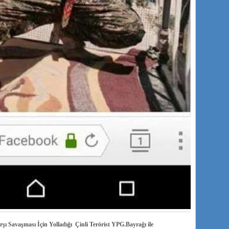
ı Savaşması İçin Yolladığı Çinli Terörist YPG.Bayrağı ile