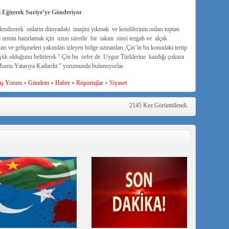
i Eğiterek Suriye’ye Gönderiyor
ilendirerek onların dünyadaki imajini yıkmak ve kendilerinin onları toptan
e zemin hazırlamak için uzun süredir bir takım sinsi tezgah ve alçak
ları ve gelişmeleri yakından izleyen bölge uzmanları ,Çin’in bu konudaki tertip
üşük olduğunu belirterek ” Çin bu sefer de Uygur Türklerine kazdığı çukura
 Mumu Yatasıya Kadardır.” yorumunda bulunuyorlar.
üş Yorum
»
Gündem
»
Haber
»
Röportajlar
»
Siyaset
2145 Kez Görüntülendi.