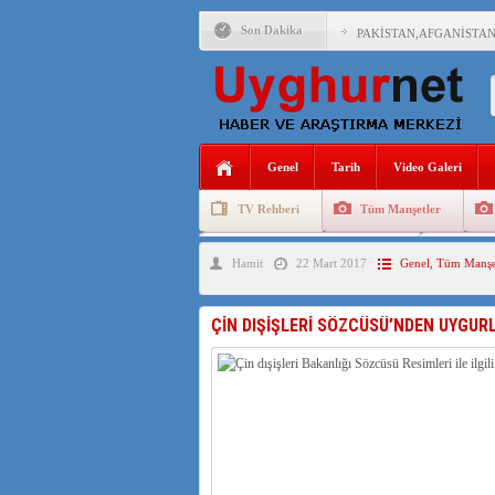
Son Dakika
PAKİSTAN,AFGANİSTAN
ANAHTAR PARTİ GENEL 
ÇİN’İN DOĞU TÜRKİST
Genel
Tarih
Video Galeri
DİYANET AKADEMİSİ B
TV Rehberi
Tüm Manşetler
150 YILDIR KAYNAYAN
Uygurlarda Düğün ve Cenaze
Uygur 
Hamit
22 Mart 2017
Genel
,
Tüm Manşe
ÇİN’İN UYGUR POLİTİ
MHP’DEN URUMÇİ KATL
ÇİN DIŞİŞLERİ SÖZCÜSÜ’NDEN UYGUR
ÇİN’İN ANKARA BÜYÜKE