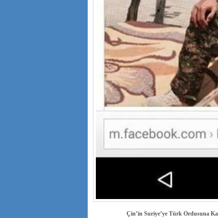
Çin’in Suriye’ye Türk Ordusuna Karş