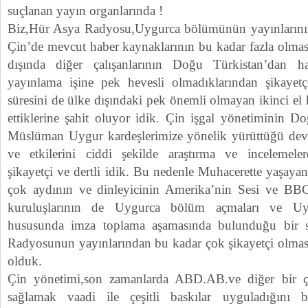
suçlanan yayın organlarında !
Biz,Hür Asya Radyosu,Uygurca bölümünün yayınlarının 
Çin’de mevcut haber kaynaklarının bu kadar fazla olma
dışında diğer çalışanlarının Doğu Türkistan’dan 
yayınlama işine pek hevesli olmadıklarından şikayet
süresini de ülke dışındaki pek önemli olmayan ikinci el
ettiklerine şahit oluyor idik. Çin işgal yönetiminin D
Müslüman Uygur kardeşlerimize yönelik yürüttüğü devl
ve etkilerini ciddi şekilde araştırma ve incelemele
şikayetçi ve dertli idik. Bu nedenle Muhacerette yaşay
çok aydının ve dinleyicinin Amerika’nin Sesi ve BBC.
kuruluşlarının de Uygurca bölüm açmaları ve Uy
hususunda imza toplama aşamasında bulunduğu bir s
Radyosunun yayınlarından bu kadar çok şikayetçi olması
olduk.
Çin yönetimi,son zamanlarda ABD.AB.ve diğer bir ç
sağlamak vaadi ile çeşitli baskılar uyguladığını 