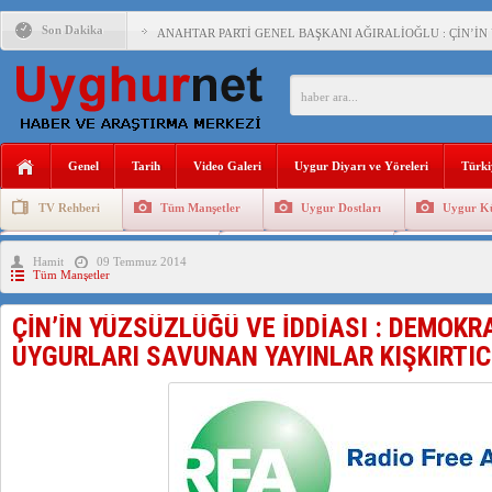
Son Dakika
ANAHTAR PARTİ GENEL BAŞKANI AĞIRALİOĞLU : ÇİN’İN
ÇİN’İN DOĞU TÜRKİSTAN’DAKİ UYGULAMALARI SİSTEM
DİYANET AKADEMİSİ BAŞKANI DOÇ.DR.KAAN : DOĞU TÜR
150 YILDIR KAYNAYAN YARAMIZ : ÇİN İŞGALİNDEKİ DO
Genel
Tarih
Video Galeri
Uygur Diyarı ve Yöreleri
Türki
ÇİN’İN UYGUR POLİTİKALARINI ÖVEN DİYANET AKADEM
TV Rehberi
Tüm Manşetler
Uygur Dostları
Uygur Kü
MHP’DEN URUMÇİ KATLİAMI MESAJİ : 05.07.2009 URUM
Uygurlarda Düğün ve Cenaze
Uygur Geleneksel Tip
Uygur Gele
Hamit
09 Temmuz 2014
ÇİN’İN ANKARA BÜYÜKELÇİSİ JİANG’İN TRABZON ZİYAR
Tüm Manşetler
İŞGALCİ ÇİN’DEN “FETİHLER SULTANI MEHMET”DİZİSİN
ÇİN’İN YÜZSÜZLÜĞÜ VE İDDİASI : DEMOKRA
SAADET PARTİSİ İLÇE BAŞKANI : TEMMUZ AYI,DOĞU TÜR
UYGURLARI SAVUNAN YAYINLAR KIŞKIRTICI
İŞGALCİ ÇİN,DOĞU TÜRKİSTAN’DA EN AZ 143 BİN UYGU