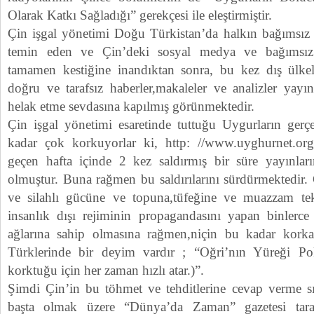
Olarak Katkı Sağladığı” gerekçesi ile eleştirmiştir.
Çin işgal yönetimi Doğu Türkistan’da halkın bağımsız 
temin eden ve Çin’deki sosyal medya ve bağımsız i
tamamen kestiğine inandıktan sonra, bu kez dış ülke
doğru ve tarafsız haberler,makaleler ve analizler yay
helak etme sevdasına kapılmış görünmektedir.
Çin işgal yönetimi esaretinde tuttuğu Uygurların gerçe
kadar çok korkuyorlar ki, http: //www.uyghurnet.org 
geçen hafta içinde 2 kez saldırmış bir süre yayınlar
olmuştur. Buna rağmen bu saldırılarını sürdürmektedir. 
ve silahlı gücüne ve topuna,tüfeğine ve muazzam tek
insanlık dışı rejiminin propagandasını yapan binlerc
ağlarına sahip olmasına rağmen,niçin bu kadar kork
Türklerinde bir deyim vardır ; “Oğri’nın Yüreği P
korktuğu için her zaman hızlı atar.)”.
Şimdi Çin’in bu töhmet ve tehditlerine cevap verme s
başta olmak üzere “Dünya’da Zaman” gazetesi taraf