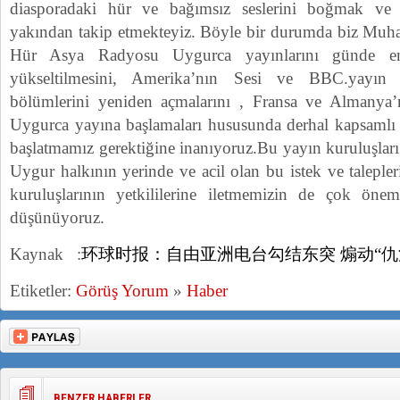
diasporadaki hür ve bağımsız seslerini boğmak ve 
yakından takip etmekteyiz. Böyle bir durumda biz Muha
Hür Asya Radyosu Uygurca yayınlarını günde 
yükseltilmesini, Amerika’nın Sesi ve BBC.yayın 
bölümlerini yeniden açmalarını , Fransa ve Almanya’n
Uygurca yayına başlamaları hususunda derhal kapsamlı
başlatmamız gerektiğine inanıyoruz.Bu yayın kuruluşları 
Uygur halkının yerinde ve acil olan bu istek ve talepler
kuruluşlarının yetkililerine iletmemizin de çok öne
düşünüyoruz.
Kaynak :
环球时报：自由亚洲电台勾结东突 煽动“仇
Etiketler:
Görüş Yorum
»
Haber
BENZER HABERLER