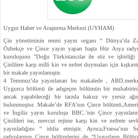
Uygur Haber ve Araştırma Merkezi (UYHAM)
Çin yönetiminin resmi yayın organı “ Dünya’da Z
Özbekçe ve Çince yayın yapan başta Hür Asya radyo
kuruluşunu ”Doğu Türkistancılar ile söz ve işbirliği
Çinlilere karşı milli kin ve nefret duymaları için kışkırı
bir makale yayınlamıştır.
4 Temmuz’da yayınlanan bu makalede , ABD.merke
Uygurca bölümü ile adıgeçen bölümün bir muhabirini
ancak yapabileceği bir tarzda haksız ve yersiz ağır
bulunmuştur. Makale’de RFA’nın Çince bölümü,Ameri
ve İngiliz yayın kuruluşu BBC.’nin Çince yayınların
Çinilileri ise, mevcut rejime karşı kin ve nefrete sev
yayınladığını “ iddia etmiştir. Ayrıca,Fransa’nın
radyolarının Çince bölümlerini de “Uygurların Bölücü