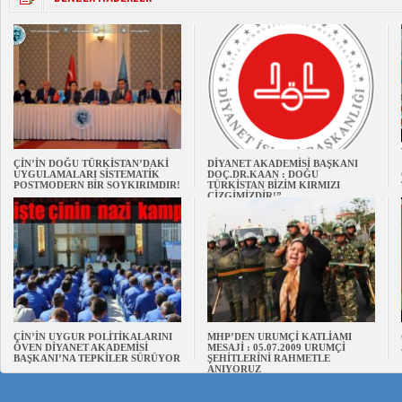
ÇİN’İN DOĞU TÜRKİSTAN’DAKİ
DİYANET AKADEMİSİ BAŞKANI
UYGULAMALARI SİSTEMATİK
DOÇ.DR.KAAN : DOĞU
POSTMODERN BİR SOYKIRIMDIR!
TÜRKİSTAN BİZİM KIRMIZI
ÇİZGİMİZDİR!”
ÇİN’İN UYGUR POLİTİKALARINI
MHP’DEN URUMÇİ KATLİAMI
ÖVEN DİYANET AKADEMİSİ
MESAJİ : 05.07.2009 URUMÇİ
BAŞKANI’NA TEPKİLER SÜRÜYOR
ŞEHİTLERİNİ RAHMETLE
ANIYORUZ