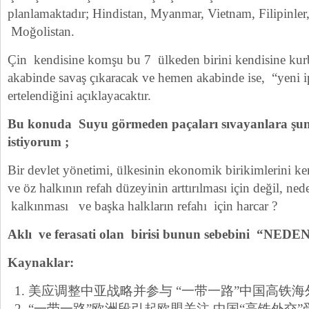
planlamaktadır; Hindistan, Myanmar, Vietnam, Filipinle
Moğolistan.
Çin kendisine komşu bu 7 ülkeden birini kendisine kur
akabinde savaş çıkaracak ve hemen akabinde ise, “yeni i
ertelendiğini açıklayacaktır.
Bu konuda Suyu görmeden paçaları sıvayanlara şu
istiyorum ;
Bir devlet yönetimi, ülkesinin ekonomik birikimlerini ke
ve öz halkının refah düzeyinin arttırılması için değil, ned
kalkınması ve başka halkların refahı için harcar ?
Aklı ve ferasati olan birisi bunun sebebini “NEDE
Kaynaklar:
美应调整中亚战略并参与 “一带一路”中国高铁海外
“一带一路”欧洲段引起欧盟关注 中国“高铁外交”