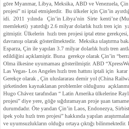
göre Myanmar, Libya, Meksika, ABD ve Venezuela, Çin’in
projesi” ni iptal etmişlerdir. Bu ülkeler için Çin’in ayırd
idi. 2011 yılında Çin’in Libya’nin Sirte kenti’ne (
memleketi) yatırdığı 2.6 milyar dolarlık hızlı tren için y
gitmiştir. Ülkelerin hızlı tren projesi iptal etme gerekçes
davranışı olarak gösterilmektedir. Meksika ulaştırma ba
Esparza, Çin ile yapılan 3.7 milyar dolarlık hızlı tren an
edildiğini açıklamiştir. Buna gerekçe olarak Çin’in “ber
Olma ilkesine uyumaması gösterilmiştir. ABD “XpressWes
Las Vegas- Los Angeles hızlı tren hattını iptali için karar 
Gerekçe olarak , Çin uluslararası demir yol (China Railwa
şirketinden kaynaklanan problemler olduğunu açıklanmış
Hugo Chávez tarafından “ Latin Amerika ülkelerine Rayl
projesi” diye yere, göğe sığdıramayan proje şuan tamame
durumdadır. Öte yandan Çin’in Laos, Endonezya, Sirbis
ipek yolu hızlı tren projesi” hakkında yapılan araştırmala
ve uyumsuzlukların olduğu ortaya çıktığı bilinmektedir