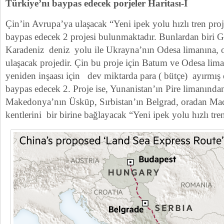
Türkiye’nı baypas edecek porjeler Haritası-I
Çin’in Avrupa’ya ulaşacak “Yeni ipek yolu hızlı tren proj
baypas edecek 2 projesi bulunmaktadır. Bunlardan biri 
Karadeniz deniz yolu ile Ukrayna’nın Odesa limanına, 
ulaşacak projedir. Çin bu proje için Batum ve Odesa liman
yeniden inşaası için dev miktarda para ( bütçe) ayırmış
baypas edecek 2. Proje ise, Yunanistan’ın Pire limanında
Makedonya’nın Üsküp, Sırbistan’ın Belgrad, oradan Mac
kentlerini bir birine bağlayacak “Yeni ipek yolu hızlı tren