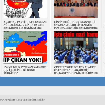
ANAHTAR PARTİ GENEL BAŞKANI
ÇİN’İN DOĞU TÜRKİSTAN’DAKİ
AĞIRALİOĞLU : ÇİN’İN UYGUR
UYGULAMALARI SİSTEMATİK
SOYKIRIMI BİR HAKİKATTIR!
POSTMODERN BİR SOYKIRIMDIR!
150 YILDIR KAYNAYAN YARAMIZ :
ÇİN’İN UYGUR POLİTİKALARINI
ÇİN İŞGALİNDEKİ DOĞU
ÖVEN DİYANET AKADEMİSİ
TÜRKİSTAN
BAŞKANI’NA TEPKİLER SÜRÜYOR
www.uyghurnet.org Tüm hakları saklıdır