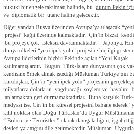
hukuki bir engele takılması halinde, bu
durum Pekin içi
ve
diplomatik bir utanç haline gelecektir.
Diğer yandan Rusya üzerinden Avrupa’ya ulaşacak “yeni i
projesi” kağıt üzerinde kalmaktadır. Çin’in bizzat ken
bu projeye
çok isteksiz davranmaktadır. Japonya, Hind
dünya ülkeleri “yeni ipek yolu” projesine hiç ilgi göster
Avrupa liderlerinin hiçbiri Pekinde açılan “Yeni Kuşak
katılmamışlardır. Bugün Türk-İslam dünyasının çok yak
kendisine örnek almak istediği Müslüman Türkiye’nin be
kuruluşları, Çin’in “yeni ipek yolu” projesinin gerçekleş
milyarlarca dolarların yağdıracağı söylem ve hayalını ba
anlatmaktan geri durmamaktadırlar. Buna karşılık Tür
medyası ise, Çin’in bu küresel projesini bahane ederek “
kilit noktası olan Doğu Türkistan’da Uygur Müslümanlar
“ Bölücü ve Teröristler ” olarak damgaladığını, işgal etti
devleti yarattığını dile getirmektedir. Müslüman Uygur