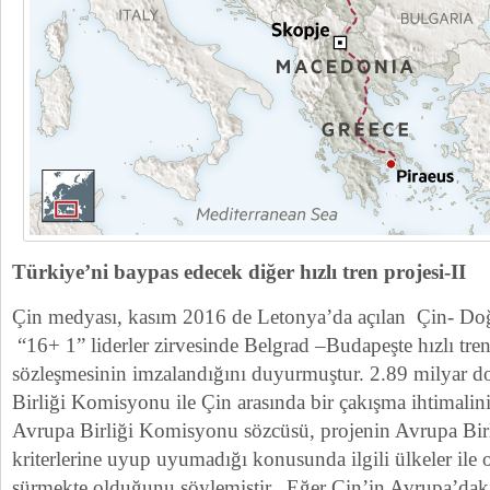
Türkiye’ni baypas edecek diğer hızlı tren projesi-II
Çin medyası, kasım 2016 de Letonya’da açılan Çin- Doğ
“16+ 1” liderler zirvesinde Belgrad –Budapeşte hızlı tre
sözleşmesinin imzalandığını duyurmuştur. 2.89 milyar do
Birliği Komisyonu ile Çin arasında bir çakışma ihtimalin
Avrupa Birliği Komisyonu sözcüsü, projenin Avrupa Birl
kriterlerine uyup uyumadığı konusunda ilgili ülkeler ile
sürmekte olduğunu söylemiştir. Eğer Çin’in Avrupa’daki