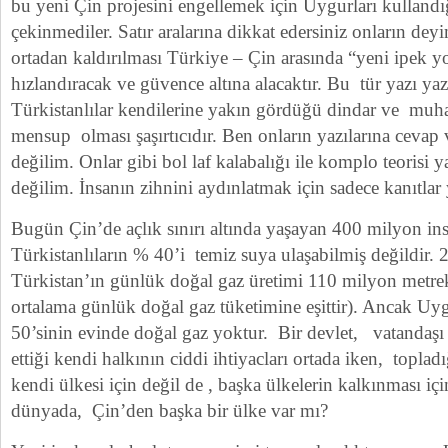
bu yeni Çin projesini engellemek için Uygurları kulland
çekinmediler. Satır aralarına dikkat edersiniz onların dey
ortadan kaldırılması Türkiye – Çin arasında “yeni ipek yo
hızlandıracak ve güvence altına alacaktır. Bu tür yazı ya
Türkistanlılar kendilerine yakın gördüğü dindar ve muha
mensup olması şaşırtıcıdır. Ben onların yazılarına cevap
değilim. Onlar gibi bol laf kalabalığı ile komplo teorisi 
değilim. İnsanın zihnini aydınlatmak için sadece kanıtlar y
Bugün Çin’de açlık sınırı altında yaşayan 400 milyon in
Türkistanlıların % 40’i temiz suya ulaşabilmiş değildir. 
Türkistan’ın günlük doğal gaz üretimi 110 milyon metre
ortalama günlük doğal gaz tüketimine eşittir). Ancak U
50’sinin evinde doğal gaz yoktur. Bir devlet, vatandaşı
ettiği kendi halkının ciddi ihtiyacları ortada iken, toplad
kendi ülkesi için değil de , başka ülkelerin kalkınması 
dünyada, Çin’den başka bir ülke var mı?