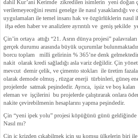
dahil Kur’ani Kerimde zikredilen isimlerin yeni doğan 
verilemeyeceğini resmi genelge ile nasıl yasaklandığı ve d
uygulamaları ile temel insanı hak ve özgürlüklerin nasıl ihl
ifşa eden haber ve analizlere ayrıntılı ve geniş şekilde y
Çin’in ortaya attığı “21. Asrın dünya projesi” palavralar
gerçek durumu arasında büyük uçurumlar bulunmaktadı
borcu toplam milli gelirinin % 365’ne denk gelmektedir
nakit olarak kredi sağladığı asla variz değildir. Çin yön
mevcut demir çelik, ve çimento stokları ile üretim fazal
olarak demode olmuş , rüzgar enerji türbinleri, güneş ene
projelerde satmak peşindedir. Ayrıca, işsiz ve boş kala
eleman ve işçilerini bu projelerde çalıştırarak onlara öde
nakite çevirebilmenin hesaplarını yapma peşindedir.
Çin “yeni ipek yolu” projesi köpüğünü günü geldiğinde k
Nasıl mı?
Çin iç krizden çıkabilmek için şu komşu ülkelerin biri il