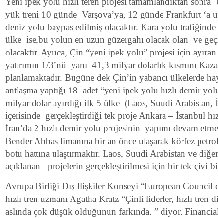
Yeni ipek yolu hızlı teren projesi tamamlandıktan sonra
yük treni 10 günde Varşova’ya, 12 günde Frankfurt ‘a ula
deniz yolu baypas edilmiş olacaktır. Kara yolu trafiğinde
ülke ise,bu yolun en uzun güzergahı olacak olan ve geçi
olacaktır. Ayrıca, Çin “yeni ipek yolu” projesi için ayıra
yatırımın 1/3’nü yanı 41,3 milyar dolarlık kısmını Kaza
planlamaktadır. Bugüne dek Çin’in yabancı ülkelerde hay
antlaşma yaptığı 18 adet “yeni ipek yolu hızlı demir yolu
milyar dolar ayırdığı ilk 5 ülke (Laos, Suudi Arabistan, 
içerisinde gerçekleştirdiği tek proje Ankara – İstanbul hız
İran’da 2 hızlı demir yolu projesinin yapımı devam etme
Bender Abbas limanına bir an önce ulaşarak körfez petr
botu hattına ulaştırmaktır. Laos, Suudi Arabistan ve diğe
açıklanan projelerin gerçekleştirilmesi için bir tek çivi bi
Avrupa Birliği Dış İlişkiler Konseyi “European Council 
hızlı tren uzmanı Agatha Kratz “Çinli liderler, hızlı tren 
aslında çok düşük olduğunun farkında. ” diyor. Financial