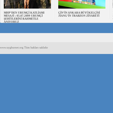
MHP’DEN URUMÇİ KATLİAMI
ÇİN’İN ANKARA BÜYÜKELÇİSİ
MESAJİ : 05.07.2009 URUMÇİ
JİANG’İN TRABZON ZİYARETİ
ŞEHİTLERİNİ RAHMETLE
ANIYORUZ
www.uyghurnet.org Tüm hakları saklıdır