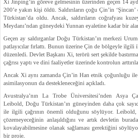
Xi Jinping’in göreve gelmesinin üzerinden geçen 14 ayda
200’e yakın kişi öldü. Saldırıların çoğu Çin’in ‘Şincan’
Türkistan’da oldu. Ancak, saldırıların coğrafyası ku
Meydanı’ndan güneydeki Yunnan eyaletine kadar bir alan
Geçen ay saldırganlar Doğu Türkistan’ın merkezi Urumçi
patlayıcılar fırlattı. Bunun üzerine Çin de bölgeyle ilgili 
düzenledi. Devlet Başkanı Xi, terörü sert şekilde bastırm
çağrısı yaptı ve dini faaliyetler üzerinde kontrolun arttırıla
Ancak Xi aynı zamanda Çin’in Han etnik çoğunluğu ile 
asimilasyonun da destekleneceğini açıkladı.
Avustralya’nın La Trobe Üniversitesi’nden Asya Ça
Leibold, Doğu Türkistan’ın güneyinden daha çok sayı
ile ilgili çağrının önemli olduğunu söylüyor. Leibold,
çözemeyeceğinin anlaşıldığını ve artık devletin buradaki
kovalayabilmesine olanak sağlaması gerektiğini söylüyo
bir proje.