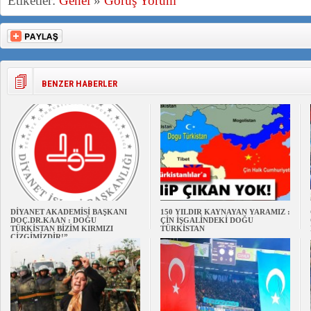
Etiketler:
Genel
»
Görüş Yorum
BENZER HABERLER
DİYANET AKADEMİSİ BAŞKANI
150 YILDIR KAYNAYAN YARAMIZ :
DOÇ.DR.KAAN : DOĞU
ÇİN İŞGALİNDEKİ DOĞU
TÜRKİSTAN BİZİM KIRMIZI
TÜRKİSTAN
ÇİZGİMİZDİR!”