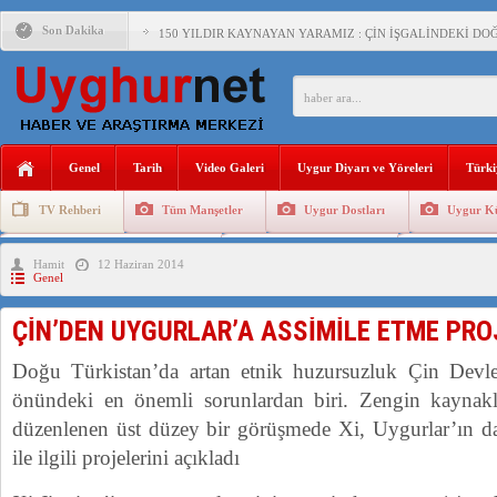
Son Dakika
150 YILDIR KAYNAYAN YARAMIZ : ÇİN İŞGALİNDEKİ DO
ÇİN’İN UYGUR POLİTİKALARINI ÖVEN DİYANET AKADEM
MHP’DEN URUMÇİ KATLİAMI MESAJİ : 05.07.2009 URUM
ÇİN’İN ANKARA BÜYÜKELÇİSİ JİANG’İN TRABZON ZİYAR
Genel
Tarih
Video Galeri
Uygur Diyarı ve Yöreleri
Türki
İŞGALCİ ÇİN’DEN “FETİHLER SULTANI MEHMET”DİZİSİN
TV Rehberi
Tüm Manşetler
Uygur Dostları
Uygur Kü
SAADET PARTİSİ İLÇE BAŞKANI : TEMMUZ AYI,DOĞU TÜR
Uygurlarda Düğün ve Cenaze
Uygur Geleneksel Tip
Uygur Gele
Hamit
12 Haziran 2014
İŞGALCİ ÇİN,DOĞU TÜRKİSTAN’DA EN AZ 143 BİN UYGU
Genel
ÇİN’DEN UYGURLAR’A ASSİMİLE ETME PRO
AZİZANA KAŞGAR : IŞIKLAR ALTINDA BİR VİTRİN Mİ, S
Doğu Türkistan’da artan etnik huzursuzluk Çin Devle
önündeki en önemli sorunlardan biri. Zengin kaynakla
düzenlenen üst düzey bir görüşmede Xi, Uygurlar’ın dah
ile ilgili projelerini açıkladı