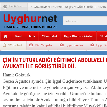
Son Dakika
ANAHTAR PARTİ GENEL BAŞKANI AĞIRALİOĞLU : ÇİN’İN
ÇİN’İN DOĞU TÜRKİSTAN’DAKİ UYGULAMALARI SİSTEM
DİYANET AKADEMİSİ BAŞKANI DOÇ.DR.KAAN : DOĞU TÜR
150 YILDIR KAYNAYAN YARAMIZ : ÇİN İŞGALİNDEKİ DO
Genel
Tarih
Video Galeri
Uygur Diyarı ve Yöreleri
Türki
ÇİN’İN UYGUR POLİTİKALARINI ÖVEN DİYANET AKADEM
TV Rehberi
Tüm Manşetler
Uygur Dostları
Uygur Kü
MHP’DEN URUMÇİ KATLİAMI MESAJİ : 05.07.2009 URUM
Uygurlarda Düğün ve Cenaze
Uygur Geleneksel Tip
Uygur Gele
ÇİN’İN ANKARA BÜYÜKELÇİSİ JİANG’İN TRABZON ZİYAR
ÇİN’İN TUTUKLADIĞI EĞİTİMCİ ABDULVELİ
AVUKATI İLE GÖRÜŞTÜRÜLDÜ.
İŞGALCİ ÇİN’DEN “FETİHLER SULTANI MEHMET”DİZİSİN
Hamit Göktürk
SAADET PARTİSİ İLÇE BAŞKANI : TEMMUZ AYI,DOĞU TÜR
Geçen Ağustos ayında Çin İşgal Güçlerince tutuklanan 
İŞGALCİ ÇİN,DOĞU TÜRKİSTAN’DA EN AZ 143 BİN UYGU
Eğitimci ve internet site yönetmeni şair ve yazar Abdulve
Avukatı ile görüşmesine izin verildi. Urumçi’de bulunan
savunulması için bir Avukat tuttuğu bildiriliyor.Tutulan 
görüşme talebinin kabul edildiği bildiriliyor.Müvekkili i