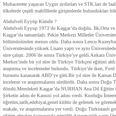
Muhacerette yaşayan Uygur aydınları ve STK.ları de faali
ülkelerde çeşitli mahfillerde girişimlerde bulundukları bild
Abdulveli Eyyüp Kimdir ?
Abdulveli Eyyup 1973’de Kaşgar’da doğdu. İlk,Orta ve 
Kaşgar’da tamamladı. Pekin Merkezi Milletler Üniversite
bölümününden mezun oldu. Daha sonra Lencu Kuzeybatı
Üniversitesinde yüksek Lisans yaptı ve aynı Üniversitede
süre çalıştı. 2006’de sonra Türkiye’ye geldi.Ankara Üniv
Merkez’inde bir yıl süre ile Türkiye Türkçesi eğitimi ald
araştırma ve incelemeler bulundu. Türkiye’de iken, Ford 
bursunu kazanarak ABD’ye gitti.Bir yıl süre ile Kansas D
inceleme ve araştırmalarını sürdürdü. Daha sonra Doğu T
döndü.Memleketi Kaşgar’da NURHAN Ana Dil Eğitim Me
Şirketin adını de Kanuni yol adını verdi. Kurduğu İnteer
öğretim,tarih,edebiyat,genel kültür ile gelenek ve görenek
makale, ve araştırmalarına yer verdi. Doğu Türkistanlı ge
eğitim almaları konusunda gönüllü danışmanlık yaptı.Onl