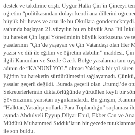
destek ve takdirine erişti. Uygur Halkı Çin’in Çinceyi tem
öğretim “politikasından dolayı kendi ana dillerini öğre
büyük bir heves ve arzu ile bu Okullara göndermekteydi
sathında başlayan 21.yüzyılın bu en büyük Ana Dil İnkıla
bu hareket Çin İşgal Yönetiminin büyük korkusuna ve te
yasalarının ”Çin’de yaşayan ve Çin Vatandaşı olan Her Mi
yazısı ve dili ile eğitim ve öğretim alabilir.” maddesi, Çin
ilgili Kanunları ve Sözde Özerk Bölge yasalarına tam uy
adının de “KANUNİ YOL” olması Yaklaşık bir yıl süren
Eğitim bu hareketin sürdürülmesini sağlayamadı. Çünkü
yasalar geçerli değildi. Burada geçerli olan Urumçi’de 
Sekreterlerlerinin diktatörlüğünde yürütülen keyfi bir s
Şövenizmini yansıtan uygulamalardı. Bu girişim, Kanuni
“Halktan,Yasadışı yollarla Para Toplandığıı” suçlaması il
ayında Abdulveli Eyyup,Dilyar Ebul, Ekber Can ve Ana D
Müdürü Muhammed Sıddık’ların bir gecede tutuklanması 
ile son buldu.