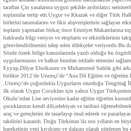
taraftan Çin yasalarına uygun şekilde aydınlatıcı seminer
toplantılar tertip etti.Uygur ve Kkazak ve diğer Türk Halk
birlerini tanımalarını ve fikir alışverişlerinin sağlayan etk
toplantı yapmadan birkaç önce Emniyet Makamlarına top
hakkında bilgi veriyor ve etoplantı ve etkinliklerinin ta
görevlendirilmesini talep eden dilekçeler veriyordu.Bu d
Sözde özerk bölge kanunlarında yazılı olduğu bu özgürlü
uygulanmasını ve halkın bundan istifade etmesini sağlam
Eyyup,Dilyar Ebulkasım ve Muhammed Sıddık gibi arkadaş
birlikte 2012’de Urumçi’de “Ana Dil Eğitim ve öğretim Lt
.Urumçı’de çoğunlukla Uygurların oturduğu Tengritağ İlç
ilk olarak Uygur Cocukları için yalnız Uygur Türkçesini
Okulu’ndan Lise seviyesine kadar eğitim öğretim kurumla
çocuklarının kendi dili,edebiyatı ve tarihini öğrenebilme
araç ve gereçlerini de tasarlayıp imal ederek ve pazarlayar
takdirini kazandı. Doğu Türkistan’da son yılların en bü
hareketinin yeni kıvılcımı ve dalgası olarak nitelenen bu