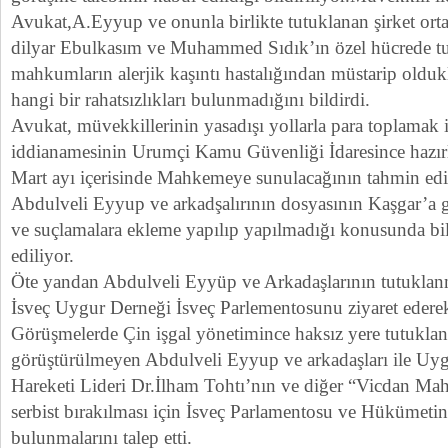
Avukat,A.Eyyup ve onunla birlikte tutuklanan şirket orta
dilyar Ebulkasım ve Muhammed Sıdık’ın özel hücrede tu
mahkumların alerjik kaşıntı hastalığından müstarip olduk
hangi bir rahatsızlıkları bulunmadığını bildirdi.
Avukat, müvekkillerinin yasadışı yollarla para toplamak i
iddianamesinin Urumçi Kamu Güvenliği İdaresince hazır
Mart ayı içerisinde Mahkemeye sunulacağının tahmin edild
Abdulveli Eyyup ve arkadşalırının dosyasının Kaşgar’a g
ve suçlamalara ekleme yapılıp yapılmadığı konusunda bil
ediliyor.
Öte yandan Abdulveli Eyyüp ve Arkadaşlarının tutuklanm
İsveç Uygur Derneği İsveç Parlementosunu ziyaret ederek
Görüşmelerde Çin işgal yönetimince haksız yere tutuklanan
görüştürülmeyen Abdulveli Eyyup ve arkadaşları ile U
Hareketi Lideri Dr.İlham Tohtı’nın ve diğer “Vicdan Mah
serbist bırakılması için İsveç Parlamentosu ve Hükümetin
bulunmalarını talep etti.