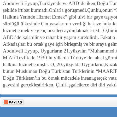
Abdulveli Eyyup,Türkiye’de ve ABD’de iken,Doğu Türkis
şekilde irtıbat kurmadı.Onlarla görüşmedi.Çünkü,onun 
Halkına Yerinde Hizmet Etmek” gibi ulvi bir gaye taşıyor
sürdüğü ülkesinde Çin yasalarının verdiği hak ve hukukt
hizmet etmek ve genç nesilleri aydınlatmak istedi. O,bir i
ABD.’de kalabilir ve rahat bir yaşam sürebilirdi. Fakat 
Arkadaşları bu ortak gaye için birleşmiş ve bir araya gelm
Abdulveli Eyyup, Uygurların 21.yüzyılın “Muhammed Al
M.Ali Tevfik de 1930’lu yıllarda Türkiye’de tahsil görm
halkına hizmet etmiştir. O, 20.yüzyılda Uygurların,Kazak
bütün Müslüman Doğu Türkistan Türklerinin “MAARİ
Doğu Türkistan’ın bu örnek mücadele insanı,gerçek vatan
gayesini gerçekleştirirken, Çinli İşgalcilerce diri diri yakıl