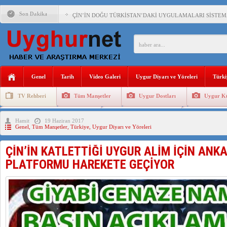
Son Dakika
ÇİN’İN DOĞU TÜRKİSTAN’DAKİ UYGULAMALARI SİSTEM
ÇİN’İN DOĞU TÜRKİSTAN’DAKİ UYGULAMALARI,SİSTEM
DİYANET AKADEMİSİ BAŞKANI DOÇ.DR.KAAN : DOĞU TÜR
150 YILDIR KAYNAYAN YARAMIZ : ÇİN İŞGALİNDEKİ DO
Genel
Tarih
Video Galeri
Uygur Diyarı ve Yöreleri
Türki
ÇİN’İN UYGUR POLİTİKALARINI ÖVEN DİYANET AKADEM
TV Rehberi
Tüm Manşetler
Uygur Dostları
Uygur Kü
MHP’DEN URUMÇİ KATLİAMI MESAJİ : 05.07.2009 URUM
Uygurlarda Düğün ve Cenaze
Uygur Geleneksel Tip
Uygur Gele
Hamit
19 Haziran 2017
ÇİN’İN ANKARA BÜYÜKELÇİSİ JİANG’İN TRABZON ZİYAR
Genel
,
Tüm Manşetler
,
Türkiye
,
Uygur Diyarı ve Yöreleri
İŞGALCİ ÇİN’DEN “FETİHLER SULTANI MEHMET”DİZİSİN
ÇİN’İN KATLETTİĞİ UYGUR ALİM İÇİN ANK
SAADET PARTİSİ İLÇE BAŞKANI : TEMMUZ AYI,DOĞU TÜR
PLATFORMU HAREKETE GEÇİYOR
İŞGALCİ ÇİN,DOĞU TÜRKİSTAN’DA EN AZ 143 BİN UYGU