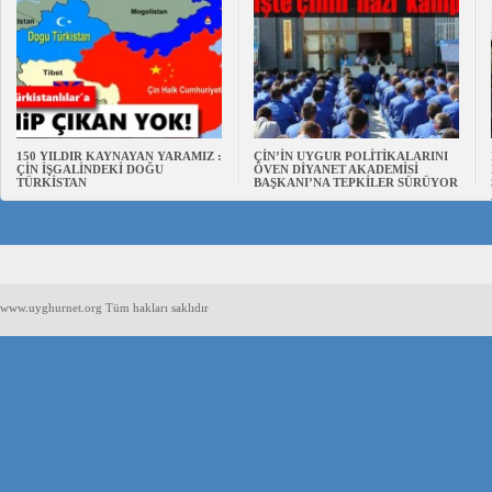
150 YILDIR KAYNAYAN YARAMIZ :
ÇİN’İN UYGUR POLİTİKALARINI
ÇİN İŞGALİNDEKİ DOĞU
ÖVEN DİYANET AKADEMİSİ
TÜRKİSTAN
BAŞKANI’NA TEPKİLER SÜRÜYOR
www.uyghurnet.org Tüm hakları saklıdır