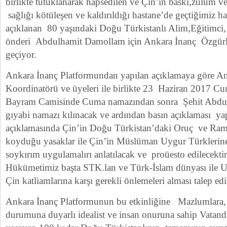
birlikte tutuklanarak hapsedilen ve Çin’in baskı,zulüm v
sağlığı kötüleşen ve kaldırıldığı hastane’de geçtiğimiz ha
açıklanan 80 yaşındaki Doğu Türkistanlı Alim,Eğitimci
önderi Abdulhamit Damollam için Ankara İnanç Özgürl
geçiyor.
Ankara İnanç Platformundan yapılan açıklamaya göre A
Koordinatörü ve üyeleri ile birlikte 23 Haziran 2017 
Bayram Camisinde Cuma namazından sonra Şehit Abdul
gıyabi namazı kılınacak ve ardından basın açıklaması yap
açıklamasında Çin’in Doğu Türkistan’daki Oruç ve Rama
koyduğu yasaklar ile Çin’in Müslüman Uygur Türklerin
soykırım uygulamalırı anlatılacak ve proüesto edilecektir.
Hükümetimiz başta STK.lan ve Türk-İslam dünyası ile Ul
Çin katliamlarına karşı gerekli önlemeleri alması talep edil
Ankara İnanç Platformunun bu etkinliğine Mazlumlara
durumuna duyarlı idealist ve insan onuruna sahip Vatand