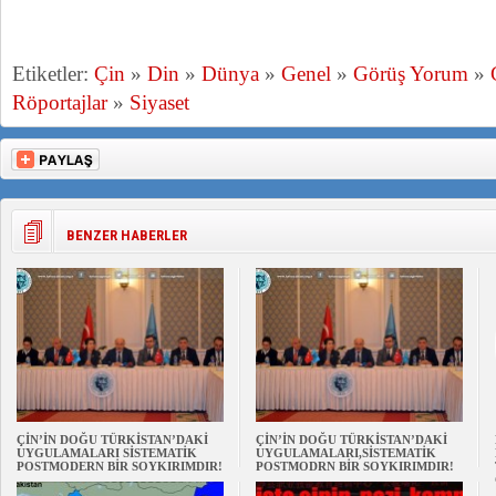
Etiketler:
Çin
»
Din
»
Dünya
»
Genel
»
Görüş Yorum
»
Röportajlar
»
Siyaset
BENZER HABERLER
ÇİN’İN DOĞU TÜRKİSTAN’DAKİ
ÇİN’İN DOĞU TÜRKİSTAN’DAKİ
UYGULAMALARI SİSTEMATİK
UYGULAMALARI,SİSTEMATİK
POSTMODERN BİR SOYKIRIMDIR!
POSTMODRN BİR SOYKIRIMDIR!