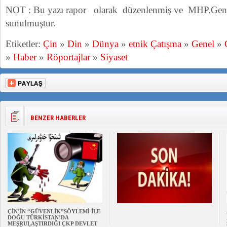
NOT : Bu yazı rapor olarak düzenlenmiş ve MHP.Gene
sunulmuştur.
Etiketler:
Çin
»
Din
»
Dünya
»
etnik Çatışma
»
Genel
»
»
Haber
»
Röportajlar
»
Siyaset
BENZER HABERLER
ÇİN’İN “GÜVENLİK”SÖYLEMİ İLE
DOĞU TÜRKİSTAN’DA
MEŞRULAŞTIRDIĞI ÇKP DEVLET