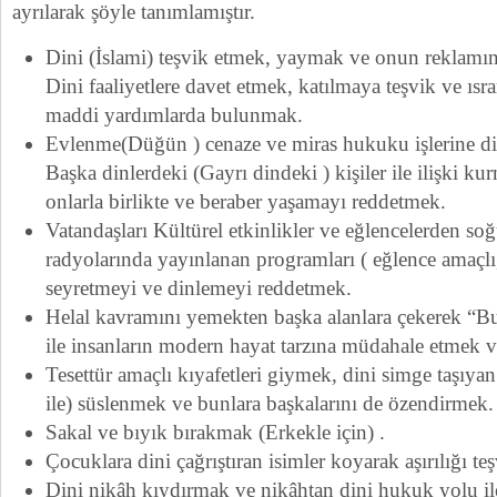
ayrılarak şöyle tanımlamıştır.
Dini (İslami) teşvik etmek, yaymak ve onun reklamı
Dini faaliyetlere davet etmek, katılmaya teşvik ve ıs
maddi yardımlarda bulunmak.
Evlenme(Düğün ) cenaze ve miras hukuku işlerine din
Başka dinlerdeki (Gayrı dindeki ) kişiler ile ilişki 
onlarla birlikte ve beraber yaşamayı reddetmek.
Vatandaşları Kültürel etkinlikler ve eğlencelerden soğ
radyolarında yayınlanan programları ( eğlence amaçlı,
seyretmeyi ve dinlemeyi reddetmek.
Helal kavramını yemekten başka alanlara çekerek “Bu h
ile insanların modern hayat tarzına müdahale etmek 
Tesettür amaçlı kıyafetleri giymek, dini simge taşıyan 
ile) süslenmek ve bunlara başkalarını de özendirmek.
Sakal ve bıyık bırakmak (Erkekle için) .
Çocuklara dini çağrıştıran isimler koyarak aşırılığı te
Dini nikâh kıydırmak ve nikâhtan dini hukuk yolu i