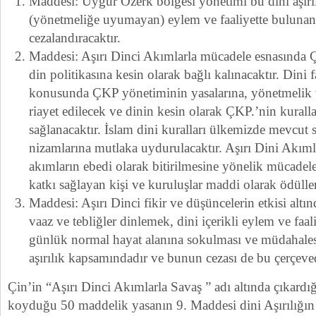
Maddesi: Uygur Özerk bölgesi yönetimi bu dini aşırıl
(yönetmeliğe uyumayan) eylem ve faaliyette bulunanla
cezalandıracaktır.
Maddesi: Aşırı Dinci Akımlarla mücadele esnasında 
din politikasına kesin olarak bağlı kalınacaktır. Dini f
konusunda ÇKP yönetiminin yasalarına, yönetmelik ve
riayet edilecek ve dinin kesin olarak ÇKP.’nin kural
sağlanacaktır. İslam dini kuralları ülkemizde mevcut 
nizamlarına mutlaka uydurulacaktır. Aşırı Dini Akım
akımların ebedi olarak bitirilmesine yönelik mücadele
katkı sağlayan kişi ve kuruluşlar maddi olarak ödüllen
Maddesi: Aşırı Dinci fikir ve düşüncelerin etkisi altın
vaaz ve tebliğler dinlemek, dini içerikli eylem ve faal
günlük normal hayat alanına sokulması ve müdahalesi
aşırılık kapsamındadır ve bunun cezası de bu çerçeved
Çin’in “Aşırı Dinci Akımlarla Savaş ” adı altında çıkard
koyduğu 50 maddelik yasanın 9. Maddesi dini Aşırılığın 