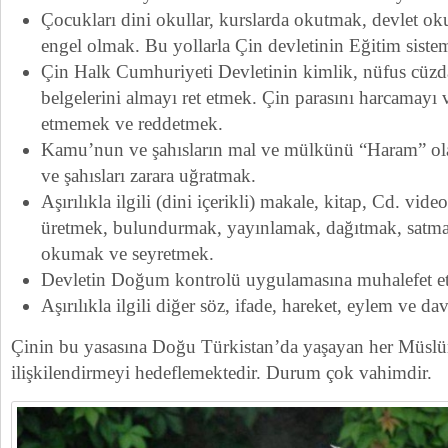
Çocukları dini okullar, kurslarda okutmak, devlet ok
engel olmak. Bu yollarla Çin devletinin Eğitim siste
Çin Halk Cumhuriyeti Devletinin kimlik, nüfus cüzda
belgelerini almayı ret etmek. Çin parasını harcamayı
etmemek ve reddetmek.
Kamu’nun ve şahısların mal ve mülkünü “Haram” olar
ve şahısları zarara uğratmak.
Aşırılıkla ilgili (dini içerikli) makale, kitap, Cd. vide
üretmek, bulundurmak, yayınlamak, dağıtmak, satma
okumak ve seyretmek.
Devletin Doğum kontrolü uygulamasına muhalefet et
Aşırılıkla ilgili diğer söz, ifade, hareket, eylem ve d
Çinin bu yasasına Doğu Türkistan’da yaşayan her Müslü
ilişkilendirmeyi hedeflemektedir. Durum çok vahimdir.