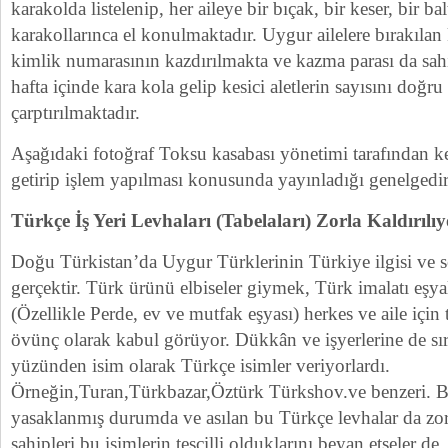
karakolda listelenip, her aileye bir bıçak, bir keser, bir bal
karakollarınca el konulmaktadır. Uygur ailelere bırakılan k
kimlik numarasının kazdırılmakta ve kazma parası da sah
hafta içinde kara kola gelip kesici aletlerin sayısını doğr
çarptırılmaktadır.
Aşağıdaki fotoğraf Toksu kasabası yönetimi tarafından kes
getirip işlem yapılması konusunda yayınladığı genelgedir
Türkçe İş Yeri Levhaları (Tabelaları) Zorla Kaldırılıy
Doğu Türkistan’da Uygur Türklerinin Türkiye ilgisi ve se
gerçektir. Türk ürünü elbiseler giymek, Türk imalatı eşy
(Özellikle Perde, ev ve mutfak eşyası) herkes ve aile için
övünç olarak kabul görüyor. Dükkân ve işyerlerine de sır
yüzünden isim olarak Türkçe isimler veriyorlardı.
Örneğin,Turan,Türkbazar,Öztürk Türkshov.ve benzeri. Bu 
yasaklanmış durumda ve asılan bu Türkçe levhalar da zor
sahipleri bu isimlerin tescilli olduklarını beyan etseler de,