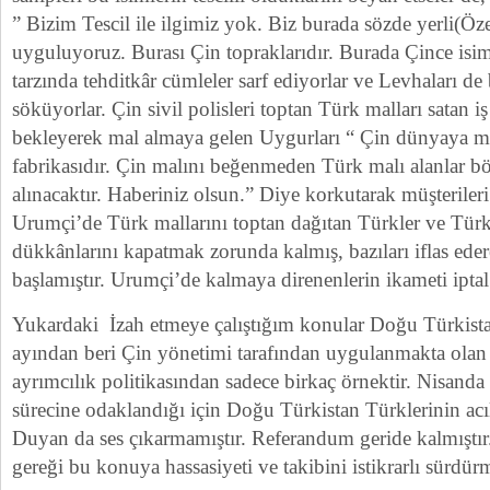
” Bizim Tescil ile ilgimiz yok. Biz burada sözde yerli(Öze
uyguluyoruz. Burası Çin topraklarıdır. Burada Çince isim
tarzında tehditkâr cümleler sarf ediyorlar ve Levhaları de 
söküyorlar. Çin sivil polisleri toptan Türk malları satan 
bekleyerek mal almaya gelen Uygurları “ Çin dünyaya m
fabrikasıdır. Çin malını beğenmeden Türk malı alanlar böl
alınacaktır. Haberiniz olsun.” Diye korkutarak müşterileri
Urumçi’de Türk mallarını toptan dağıtan Türkler ve Tür
dükkânlarını kapatmak zorunda kalmış, bazıları iflas e
başlamıştır. Urumçi’de kalmaya direnenlerin ikameti iptal
Yukardaki İzah etmeye çalıştığım konular Doğu Türkista
ayından beri Çin yönetimi tarafından uygulanmakta olan 
ayrımcılık politikasından sadece birkaç örnektir. Nisand
sürecine odaklandığı için Doğu Türkistan Türklerinin acı
Duyan da ses çıkarmamıştır. Referandum geride kalmışt
gereği bu konuya hassasiyeti ve takibini istikrarlı sürdürm