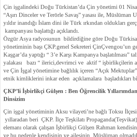
Çin işgalindeki Doğu Türkistan’da Çin yönetimi 01 Nis
“Aşırı Dinceler ve Terörle Savaş” yasası ile, Müslüman U
yıldır inandığı İslam dini ile Türk ırkından oldukları gerç
kampanyası başlattığı açıklandı.
Özgür Asya radyosunun bildirdiğine göre Doğu Türkisan
yönetiminin başı ÇKP.genel Sekreteri ÇinÇvengou’un ge
Kaşgar’da yaptığı “ 3’e Karşı Kampanya başlatılması” ta
yalakası bazı “ ilerici,devrimci ve aktif “ işbirlikçilerin 
ve Çin İşgal yönetimine bağlılık içeren “Açık Mektuplar”
etnik kimliklerini inkar eden açıklamalara başladıkları bil
ÇKP’li İşbirlikçi Gülşen : Ben Öğrencilik Yıllarımd
Dinsizim
Çin işgal yönetiminin Aksu vilayeti’ne bağlı Toksu İlçes
yıllaradan beri ÇKP. İlçe Teşkilatı Propaganda(Teşvikat
elemanı olarak çalışan İşbirlikçi Gülşen Rahman kendis
ve bu nedenle kendisinin ve ailesinin Müslüman olmadıkı