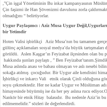
,”Çin işgal Yönetiminin Bu inkar kampanyasının Müslü
Çin faşizmi ile Han Şövenizmi davulunu zorla çaldırmakt
olmadığını “ belirtiyorlar.
Uygur Paylaşımcı : Aziz Musa Uygur Değil,Uygurları
bir Yetimdir
Hoten Valisi işbirlikçi Aziz Musa’nın bu tamamen gerçek 
gülünç açıklamaları sosyal medya’da büyük tartışmaları d
görüldü. Aslen Kaşgar’ın Feyizabat ilçesinden olan bu 
hakkında şunları paylaştı , ” Ben Feyizabat’tanım.Şimdik
Musa aslında anası ve babası olmayan ve aslı nesebi bil
sokağa atılmış çocuğudur. Bir Uygur aile kendisini him
İşbirlikçi ve inkarcı Vali etnik olarak Çinli olduğuna gör
soyu çekmektedir. Her ne kadar Uygur ve Müslüman adı 
himayesinde büyümüş ise da her şey aslına rucu ediyor.O
Nankör bir etnik Hitay balasıdır. Bu nedenle Aziz’in bu 
edilmemelidir.” sözleri ile değerlendirdi.