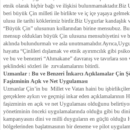
etnik olarak hiçbir bağı ve ilişkisi bulunmamaktadır.Biz 
beri büyük Çin milleti ile birlikte ve iç içe yaşaya gelm
ulusu ile tarihi köklerimiz birdir.Biz Uygurlar kandaşlık
“Büyük Çin” ulusunun kollarından birine mensubuz. Bu
mensup oldukları büyük Çin ulusuna mensubiyetini ve 
aklında bulundurmalı ve asla unutmamalıdır.Ayrıca,Uygu
hayatta “Çinlileri dışlamak ve etnik ayırımcılık gibi psik
ve bu ve benezeri “Ahmakane” davranış ve tavırlara son 
şeklindeki sözleri ile zırvalamalarını bitirdi.
Uzmanlar : Bu ve Benzeri İnkarcı Açıklamalar Çin Ş
Faşizminin Açık ve Net Uygulaması
Uzmanlar Çin’in bu Millet ve Vatan haini bu işbirlikçiler
gerçeklere aykırı ve geçmişi inkar eden açıklamalarının 
faşizminin en açık ve net Uygulaması olduğunu belirtiyorl
yönetiminin önceki uygulamalarında olduğu gibi bu dini v
kampanyasını dini ve milli duyguların en güçlü olduğu
bölgelerinden başlatmasının bir deneme ve pilot uygula