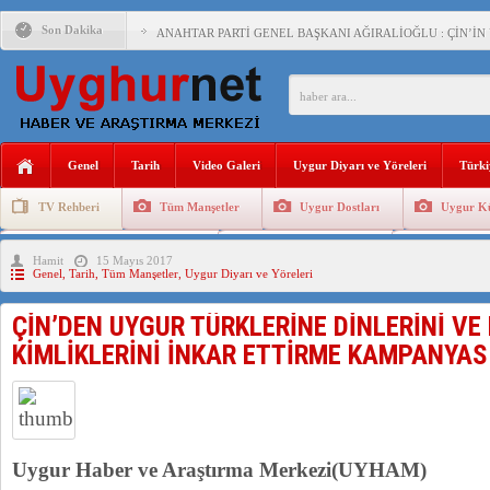
Son Dakika
ANAHTAR PARTİ GENEL BAŞKANI AĞIRALİOĞLU : ÇİN’İN
ÇİN’İN DOĞU TÜRKİSTAN’DAKİ UYGULAMALARI SİSTEM
DİYANET AKADEMİSİ BAŞKANI DOÇ.DR.KAAN : DOĞU TÜR
150 YILDIR KAYNAYAN YARAMIZ : ÇİN İŞGALİNDEKİ DO
Genel
Tarih
Video Galeri
Uygur Diyarı ve Yöreleri
Türki
ÇİN’İN UYGUR POLİTİKALARINI ÖVEN DİYANET AKADEM
TV Rehberi
Tüm Manşetler
Uygur Dostları
Uygur Kü
MHP’DEN URUMÇİ KATLİAMI MESAJİ : 05.07.2009 URUM
Uygurlarda Düğün ve Cenaze
Uygur Geleneksel Tip
Uygur Gele
Hamit
15 Mayıs 2017
ÇİN’İN ANKARA BÜYÜKELÇİSİ JİANG’İN TRABZON ZİYAR
Genel
,
Tarih
,
Tüm Manşetler
,
Uygur Diyarı ve Yöreleri
İŞGALCİ ÇİN’DEN “FETİHLER SULTANI MEHMET”DİZİSİN
ÇİN’DEN UYGUR TÜRKLERİNE DİNLERİNİ VE
SAADET PARTİSİ İLÇE BAŞKANI : TEMMUZ AYI,DOĞU TÜR
KİMLİKLERİNİ İNKAR ETTİRME KAMPANYAS
İŞGALCİ ÇİN,DOĞU TÜRKİSTAN’DA EN AZ 143 BİN UYGU
Uygur Haber ve Araştırma Merkezi(UYHAM)