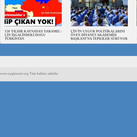
150 YILDIR KAYNAYAN YARAMIZ :
ÇİN’İN UYGUR POLİTİKALARINI
ÇİN İŞGALİNDEKİ DOĞU
ÖVEN DİYANET AKADEMİSİ
TÜRKİSTAN
BAŞKANI’NA TEPKİLER SÜRÜYOR
www.uyghurnet.org Tüm hakları saklıdır