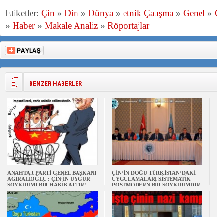
Etiketler:
Çin
»
Din
»
Dünya
»
etnik Çatışma
»
Genel
»
»
Haber
»
Makale Analiz
»
Röportajlar
BENZER HABERLER
ANAHTAR PARTİ GENEL BAŞKANI
ÇİN’İN DOĞU TÜRKİSTAN’DAKİ
AĞIRALİOĞLU : ÇİN’İN UYGUR
UYGULAMALARI SİSTEMATİK
SOYKIRIMI BİR HAKİKATTIR!
POSTMODERN BİR SOYKIRIMDIR!