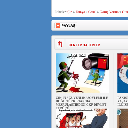
Etiketler:
Çin
»
Dünya
»
Genel
»
Görüş Yorum
»
Gün
BENZER HABERLER
ÇİN’İN “GÜVENLİK”SÖYLEMİ İLE
PAKİS
DOĞU TÜRKİSTAN’DA
YAŞAY
MEŞRULAŞTIRDIĞI ÇKP DEVLET
İLE İŞ
TERÖRÜ