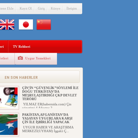
itene Ekle
Kayıt Ol
Giriş
Künye
İletişim
eri
TV Rehberi
etleri
Uygur Yemekleri
EN SON HABERLER
ÇİN’İN “GÜVENLİK”SÖYLEMİ İLE
DOĞU TÜRKİSTAN’DA
MEŞRULAŞTIRDIĞI ÇKP DEVLET
TERÖRÜ
YILMAZ ER(habernida.com) Çin
yönetimi 4 Ağustos 2...
PAKİSTAN,AFGANİSTAN’DA
YAŞAYAN UYGURLARA KARŞI
ÇİN İLE İŞBİRLİĞİ YAPACAK
UYGUR HABER VE ARAŞTIRMA
MERKEZİ(UYHAM) İşgalci Ç...