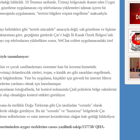
zorladığı bildirildi. 10 Temmuz tarihinde, Ürümçi bölgesinde ikamet eden Uygur
 gözetleme uygulamasını cep telefonlarına yüklemeleri talimatı içeren bir
 mesajında uygulamanın, “terörist bilgilere erişimi engelleme” maksadıyla
ı belirttikleri gibi “terörle mücadele” amacıyla değil, salt gözetleme ve fişleme
 aktarımına göre, geçtiğimiz günlerde Çin’e bağlı İli Kazak Özerk Bölgesi’nde
ı cep telefonlarına yükledikten sonra, WeChat sohbet uygulamasındaki özel
şöyle tanımlanıyor:
şkin ve çocuk sınıflandırması sistemine haiz bir koruma hizmetidir.
imiçi dolandırıcılık siteleri, trojan, e-kimlik avı gibi zararlıları engellemek,
ir bilgilendirme. Yine bu uygulama, küçükler için güvenli bir internet filtresi
melerine yardımcı olmak için hazırlanmıştır.
ınlanan fotoğraflarda, bir kontrol noktasında Çinli polislerin bölge sakinlerini
ü olup olmadığını kontrol ettikleri görülüyor.
nsana da özellikle Doğu Türkistan gibi Çin tarafından “sorunlu” olarak
lerde olduğu görülüyor. Bu tür “sorunlu” ve “huzursuz” bölgelerde Çin
eme tedbirlerinin ve rutin internet kesintilerinin olağan hale geldiği bildiriliyor.
onetiminden-uygur-turklerine-casus-yazilimli-takip/157738/ QHA-