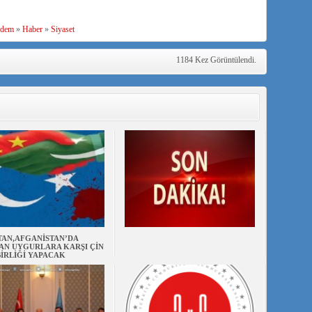
dem
»
Haber
»
Siyaset
1184 Kez Görüntülendi.
TAN,AFGANİSTAN’DA
AN UYGURLARA KARŞI ÇİN
BİRLİĞİ YAPACAK