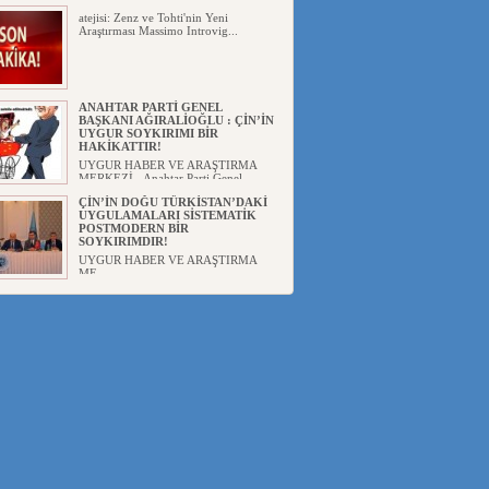
atejisi: Zenz ve Tohti'nin Yeni
Araştırması Massimo Introvig...
ANAHTAR PARTİ GENEL
BAŞKANI AĞIRALİOĞLU : ÇİN’İN
UYGUR SOYKIRIMI BİR
HAKİKATTIR!
UYGUR HABER VE ARAŞTIRMA
MERKEZİ Anahtar Parti Genel
Başka...
ÇİN’İN DOĞU TÜRKİSTAN’DAKİ
UYGULAMALARI SİSTEMATİK
POSTMODERN BİR
SOYKIRIMDIR!
UYGUR HABER VE ARAŞTIRMA
ME...
DİYANET AKADEMİSİ BAŞKANI
DOÇ.DR.KAAN : DOĞU
TÜRKİSTAN BİZİM KIRMIZI
ÇİZGİMİZDİR!”
UYGUR HABER VE ARAŞTIRMA
MERKEZİ(UYHAM) 19...
150 YILDIR KAYNAYAN YARAMIZ
: ÇİN İŞGALİNDEKİ DOĞU
TÜRKİSTAN
Mete YAVUZ( yenişafak.com) İkinci
Dünya Sa...
ÇİN’İN UYGUR POLİTİKALARINI