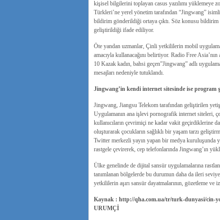
kişisel bilgilerini toplayan casus yazılımı yüklemeye 
Türkleri’ne yerel yönetim tarafından “Jingwang” isimli
bildirim gönderildiği ortaya çıktı. Söz konusu bildirim
geliştirildiği ifade ediliyor.
Öte yandan uzmanlar, Çinli yetkililerin mobil uygulamay
amacıyla kullanacağını belirtiyor. Radio Free Asia’nın
10 Kazak kadın, bahsi geçen”Jingwang” adlı uygulamay
mesajları nedeniyle tutuklandı.
Jingwang’in kendi internet sitesinde ise program 
Jingwang, Jiangsu Telekom tarafından geliştirilen yeti
Uygulamanın ana işlevi pornografik internet siteleri, çevr
kullanıcıların çevrimiçi ne kadar vakit geçirdiklerine da
oluşturarak çocukların sağlıklı bir yaşam tarzı geliştir
Twitter merkezli yayın yapan bir medya kuruluşunda yay
rastgele çevirerek, cep telefonlarında Jingwang’ın yükl
Ülke genelinde de dijital sansür uygulamalarına rastla
tanımlanan bölgelerde bu durumun daha da ileri seviye
yetkililerin aşırı sansür dayatmalarının, gözetleme ve izl
Kaynak : http://qha.com.ua/tr/turk-dunyasi/cin-y
URUMÇİ