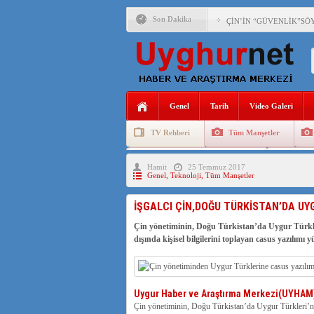
Son Dakika
ÇİN’İN “GÜVENLİK”SÖ
PAKİSTAN,AFGANİSTAN
ANAHTAR PARTİ GENEL 
Genel
Tarih
Video Galeri
ÇİN’İN DOĞU TÜRKİST
TV Rehberi
Tüm Manşetler
DİYANET AKADEMİSİ B
Uygurlarda Düğün ve Cenaze
Uygur 
Hamit
25 Temmuz 2017
150 YILDIR KAYNAYAN
Genel
,
Teknoloji
,
Tüm Manşetler
ÇİN’İN UYGUR POLİTİ
İŞGALCI ÇİN,DOĞU TÜRKİSTAN’DA UYG
MHP’DEN URUMÇİ KATL
Çin yönetiminin, Doğu Türkistan’da Uygur Türkleri
dışında kişisel bilgilerini toplayan casus yazılımı y
ÇİN’İN ANKARA BÜYÜKE
Uygur Haber ve Araştırma Merkezi(UYHAM
Çin yönetiminin, Doğu Türkistan’da Uygur Türkleri’ni c