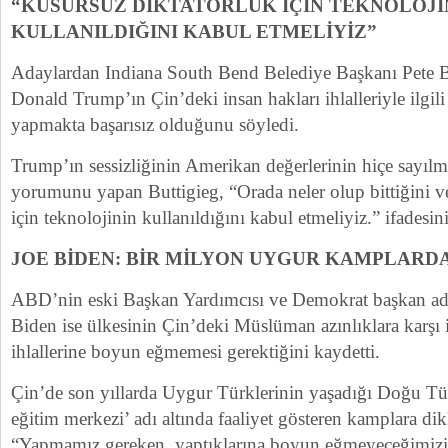
“KUSURSUZ DİKTATÖRLÜK İÇİN TEKNOLOJİ
KULLANILDIĞINI KABUL ETMELİYİZ”
Adaylardan Indiana South Bend Belediye Başkanı Pete 
Donald Trump’ın Çin’deki insan hakları ihlalleriyle ilgili
yapmakta başarısız olduğunu söyledi.
Trump’ın sessizliğinin Amerikan değerlerinin hiçe sayılm
yorumunu yapan Buttigieg, “Orada neler olup bittiğini v
için teknolojinin kullanıldığını kabul etmeliyiz.” ifadesin
JOE BİDEN: BİR MİLYON UYGUR KAMPLARD
ABD’nin eski Başkan Yardımcısı ve Demokrat başkan ad
Biden ise ülkesinin Çin’deki Müslüman azınlıklara karşı i
ihlallerine boyun eğmemesi gerektiğini kaydetti.
Çin’de son yıllarda Uygur Türklerinin yaşadığı Doğu Tür
eğitim merkezi’ adı altında faaliyet gösteren kamplara di
“Yapmamız gereken, yaptıklarına boyun eğmeyeceğimizi aç