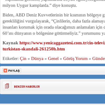
milyon Uygur kamplarda.” diye konuştu.
Biden, ABD Deniz Kuvvetlerinin bir kısmının bölgeye g
gerekliliğini vurgulayarak, “Çinlilerin, daha fazla alamay
insanları korumak için orada olacağımızı anlamaları içi
60’ını dünyanın o bölgesine götürmeliyiz.” yorumunu ya
Kaynak
https://www.yenicaggazetesi.com.tr/cin-tele
turkistan-skandali-261250h.htm
Etiketler:
Çin
»
Dünya
»
Genel
»
Görüş Yorum
»
Günd
BENZER HABERLER