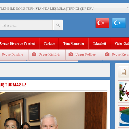
S
YLEMİ İLE DOĞU TÜRKİSTAN’DA MEŞRULAŞTIRDIĞI ÇKP DEVLET TERÖRÜ
’DA YAŞAYAN UYGURLARA KARŞI ÇİN İLE İŞBİRLİĞİ YAPACAK
BAŞKANI AĞIRALİOĞLU : ÇİN’İN UYGUR SOYKIRIMI BİR HAKİKATTIR!
Uygur Diyarı ve Yöreleri
Türkiye
Tüm Manşetler
Teknoloji
Video Gal
AN’DAKİ UYGULAMALARI SİSTEMATİK POSTMODERN BİR SOYKIRIMDIR!
Uygur Dostları
Uygur Kültürü
Uygur Folklor
Uygur Kıyaf
AŞKANI DOÇ.DR.KAAN : DOĞU TÜRKİSTAN BİZİM KIRMIZI ÇİZGİMİZDİR!”
Geleneksel Tip
Uygur Geleneksel Sporlar
 YARAMIZ : ÇİN İŞGALİNDEKİ DOĞU TÜRKİSTAN
KALARINI ÖVEN DİYANET AKADEMİSİ BAŞKANI’NA TEPKİLER SÜRÜYOR
UŞTURMASI..!
İAMI MESAJİ : 05.07.2009 URUMÇİ ŞEHİTLERİNİ RAHMETLE ANIYORUZ
LÇİSİ JİANG’İN TRABZON ZİYARETİ