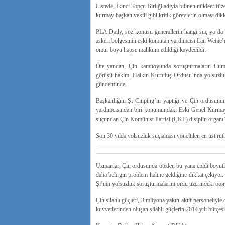
Listede, İkinci Topçu Birliği adıyla bilinen nükleer f
kurmay başkan vekili gibi kritik görevlerin olması dikk
PLA Daily, söz konusu generallerin hangi suç ya da d
askeri bölgesinin eski komutan yardımcısı Lan Weijie’
ömür boyu hapse mahkum edildiği kaydedildi.
Öte yandan, Çin kamuoyunda soruşturmaların Cumhur
görüşü hakim. Halkın Kurtuluş Ordusu’nda yolsuzlu
gündeminde.
Başkanlığını Şi Cinping’in yaptığı ve Çin ordusun
yardımcısından biri konumundaki Eski Genel Kurmay B
suçundan Çin Komünist Partisi (ÇKP) disiplin organı’nc
Son 30 yılda yolsuzluk suçlaması yöneltilen en üst rü
Uzmanlar, Çin ordusunda öteden bu yana ciddi boyutla
daha belirgin problem haline geldiğine dikkat çekiyo
Şi’nin yolsuzluk soruşturmalarını ordu üzerindeki otori
Çin silahlı güçleri, 3 milyona yakın aktif personeliy
kuvvetlerinden oluşan silahlı güçlerin 2014 yılı bütçe