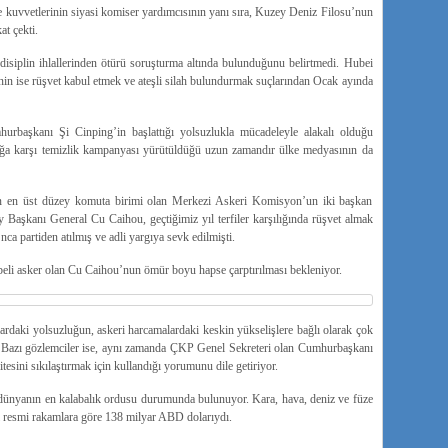
üze kuvvetlerinin siyasi komiser yardımcısının yanı sıra, Kuzey Deniz Filosu’nun
at çekti.
isiplin ihlallerinden ötürü soruşturma altında bulunduğunu belirtmedi. Hubei
nin ise rüşvet kabul etmek ve ateşli silah bulundurmak suçlarından Ocak ayında
başkanı Şi Cinping’in başlattığı yolsuzlukla mücadeleyle alakalı olduğu
ğa karşı temizlik kampanyası yürütüldüğü uzun zamandır ülke medyasının da
un en üst düzey komuta birimi olan Merkezi Askeri Komisyon’un iki başkan
aşkanı General Cu Caihou, geçtiğimiz yıl terfiler karşılığında rüşvet almak
a partiden atılmış ve adli yargıya sevk edilmişti.
tbeli asker olan Cu Caihou’nun ömür boyu hapse çarptırılması bekleniyor.
rdaki yolsuzluğun, askeri harcamalardaki keskin yükselişlere bağlı olarak çok
r. Bazı gözlemciler ise, aynı zamanda ÇKP Genel Sekreteri olan Cumhurbaşkanı
tesini sıkılaştırmak için kullandığı yorumunu dile getiriyor.
le dünyanın en kalabalık ordusu durumunda bulunuyor. Kara, hava, deniz ve füze
si resmi rakamlara göre 138 milyar ABD dolarıydı.