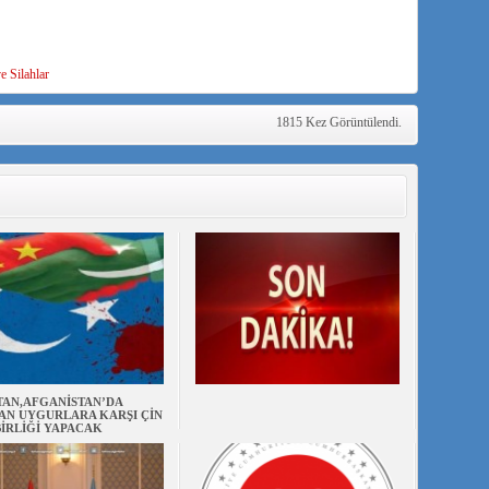
e Silahlar
1815 Kez Görüntülendi.
TAN,AFGANİSTAN’DA
AN UYGURLARA KARŞI ÇİN
BİRLİĞİ YAPACAK