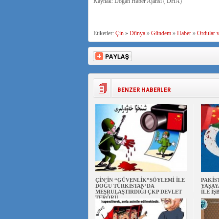
Kaynak: Doğan Haber Ajansı ( DHA)
Etiketler:
Çin
»
Dünya
»
Gündem
»
Haber
»
Ordular v
BENZER HABERLER
ÇİN’İN “GÜVENLİK”SÖYLEMİ İLE
PAKİS
DOĞU TÜRKİSTAN’DA
YAŞAY
MEŞRULAŞTIRDIĞI ÇKP DEVLET
İLE İŞ
TERÖRÜ