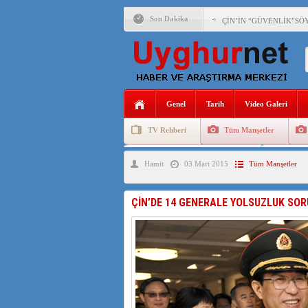
Son Dakika
ÇİN’İN “GÜVENLİK”SÖ
PAKİSTAN,AFGANİSTAN
ANAHTAR PARTİ GENEL 
Genel
Tarih
Video Galeri
ÇİN’İN DOĞU TÜRKİST
TV Rehberi
Tüm Manşetler
DİYANET AKADEMİSİ B
Uygurlarda Düğün ve Cenaze
Uygur 
Hamit
03 Mart 2015
Tüm Manşetler
150 YILDIR KAYNAYAN
ÇİN’İN UYGUR POLİTİ
ÇİN’DE 14 GENERALE YOLSUZLUK SOR
MHP’DEN URUMÇİ KATL
ÇİN’İN ANKARA BÜYÜKE