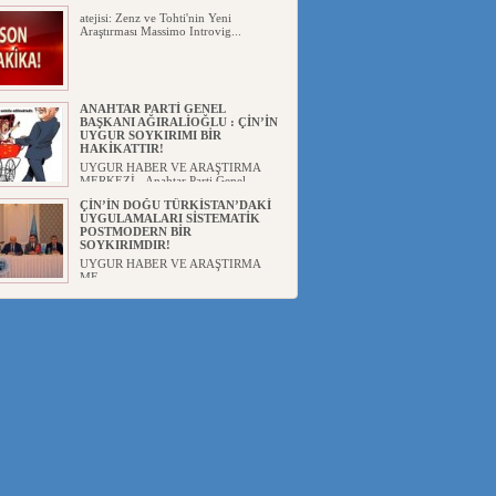
atejisi: Zenz ve Tohti'nin Yeni
Araştırması Massimo Introvig...
ANAHTAR PARTİ GENEL
BAŞKANI AĞIRALİOĞLU : ÇİN’İN
UYGUR SOYKIRIMI BİR
HAKİKATTIR!
UYGUR HABER VE ARAŞTIRMA
MERKEZİ Anahtar Parti Genel
Başka...
ÇİN’İN DOĞU TÜRKİSTAN’DAKİ
UYGULAMALARI SİSTEMATİK
POSTMODERN BİR
SOYKIRIMDIR!
UYGUR HABER VE ARAŞTIRMA
ME...
DİYANET AKADEMİSİ BAŞKANI
DOÇ.DR.KAAN : DOĞU
TÜRKİSTAN BİZİM KIRMIZI
ÇİZGİMİZDİR!”
UYGUR HABER VE ARAŞTIRMA
MERKEZİ(UYHAM) 19...
150 YILDIR KAYNAYAN YARAMIZ
: ÇİN İŞGALİNDEKİ DOĞU
TÜRKİSTAN
Mete YAVUZ( yenişafak.com) İkinci
Dünya Sa...
ÇİN’İN UYGUR POLİTİKALARINI