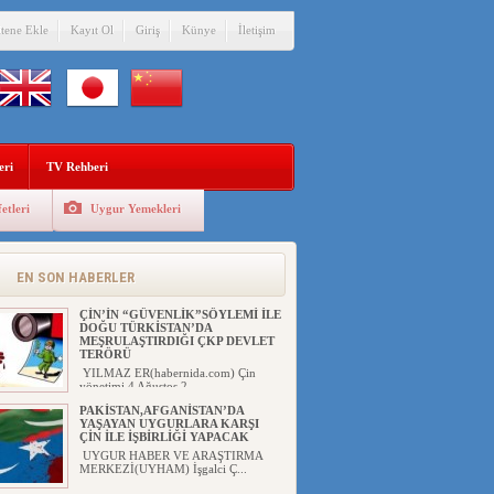
itene Ekle
Kayıt Ol
Giriş
Künye
İletişim
eri
TV Rehberi
etleri
Uygur Yemekleri
EN SON HABERLER
ÇİN’İN “GÜVENLİK”SÖYLEMİ İLE
DOĞU TÜRKİSTAN’DA
MEŞRULAŞTIRDIĞI ÇKP DEVLET
TERÖRÜ
YILMAZ ER(habernida.com) Çin
yönetimi 4 Ağustos 2...
PAKİSTAN,AFGANİSTAN’DA
YAŞAYAN UYGURLARA KARŞI
ÇİN İLE İŞBİRLİĞİ YAPACAK
UYGUR HABER VE ARAŞTIRMA
MERKEZİ(UYHAM) İşgalci Ç...