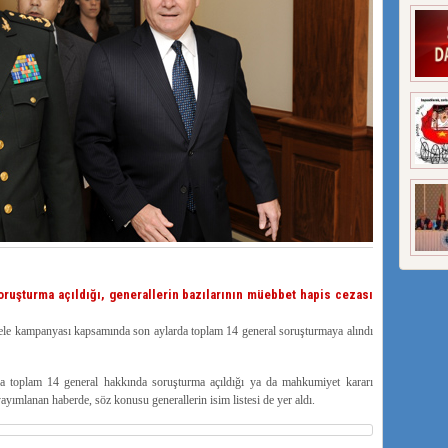
uşturma açıldığı, generallerin bazılarının müebbet hapis cezası
dele kampanyası kapsamında son aylarda toplam 14 general soruşturmaya alındı
 toplam 14 general hakkında soruşturma açıldığı ya da mahkumiyet kararı
 yayımlanan haberde, söz konusu generallerin isim listesi de yer aldı.