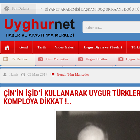
Son Dakika
DİYANET AKADEMİSİ BAŞKANI DOÇ.DR.KAAN : DOĞU TÜR
150 YILDIR KAYNAYAN YARAMIZ : ÇİN İŞGALİNDEKİ DO
ÇİN’İN UYGUR POLİTİKALARINI ÖVEN DİYANET AKADEM
MHP’DEN URUMÇİ KATLİAMI MESAJİ : 05.07.2009 URUM
Genel
Tarih
Video Galeri
Uygur Diyarı ve Yöreleri
Türki
ÇİN’İN ANKARA BÜYÜKELÇİSİ JİANG’İN TRABZON ZİYAR
TV Rehberi
Tüm Manşetler
Uygur Dostları
Uygur Kü
İŞGALCİ ÇİN’DEN “FETİHLER SULTANI MEHMET”DİZİSİN
Uygurlarda Düğün ve Cenaze
Uygur Geleneksel Tip
Uygur Gele
Hamit
03 Mart 2017
Genel
,
Tüm Manşetler
SAADET PARTİSİ İLÇE BAŞKANI : TEMMUZ AYI,DOĞU TÜR
İŞGALCİ ÇİN,DOĞU TÜRKİSTAN’DA EN AZ 143 BİN UYGU
ÇİN’İN İŞİD’İ KULLANARAK UYGUR TÜRKLE
KOMPLOYA DİKKAT !..
AZİZANA KAŞGAR : IŞIKLAR ALTINDA BİR VİTRİN Mİ, S