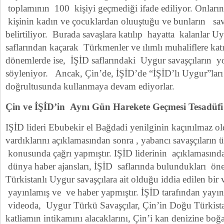
toplamının 100 kişiyi geçmediği ifade ediliyor. Onların
kişinin kadın ve çocuklardan oluuştuğu ve bunların sava
belirtiliyor. Burada savaşlara katılıp hayatta kalanlar 
saflarından kaçarak Türkmenler ve ılımlı muhaliflere katı
dönemlerde ise, İŞİD saflarındaki Uygur savaşçıların y
söyleniyor. Ancak, Çin’de, İŞİD’de “İŞİD’lı Uygur”ları 
doğrultusunda kullanmaya devam ediyorlar.
Çin ve İŞİD’in Aynı Gün Harekete Geçmesi Tesadüfi
IŞİD lideri Ebubekir el Bağdadi yenilginin kaçınılmaz 
vardıklarını açıklamasından sonra , yabancı savaşçıların 
konusunda çağrı yapmıştır. IŞİD liderinin açıklamasınd
dünya haber ajansları, İŞİD saflarında bulundukları ö
Türkistanlı Uygur savaşçılara ait olduğu iddia edilen bir
yayınlamış ve ve haber yapmıştır. İŞİD tarafından yayı
videoda, Uygur Türkü Savaşçılar, Çin’in Doğu Türkista
katliamın intikamını alacaklarını, Çin’i kan denizine boğ