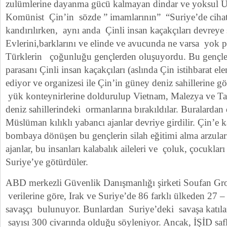
zulümlerine dayanma gücü kalmayan dindar ve yoksul 
Komünist Çin’in sözde ” imamlarının” “Suriye’de cihat f
kandırılırken, aynı anda Çinli insan kaçakçıları devreye
Evlerini,barklarını ve elinde ve avucunda ne varsa yok 
Türklerin çoğunluğu gençlerden oluşuyordu. Bu gençler 
parasanı Çinli insan kaçakçıları (aslında Çin istihbarat el
ediyor ve organizesi ile Çin’in güney deniz sahillerine g
yük konteynirlerine doldurulup Vietnam, Malezya ve Tay
deniz sahillerindeki ormanlarına bırakıldılar. Buralardan
Müslüman kılıklı yabancı ajanlar devriye girdilir. Çin’e k
bombaya dönüşen bu gençlerin silah eğitimi alma arzuları
ajanlar, bu insanları kalabalık aileleri ve çoluk, çocukları i
Suriye’ye götürdüler.
ABD merkezli Güvenlik Danışmanlığı şirketi Soufan Gr
verilerine göre, Irak ve Suriye’de 86 farklı ülkeden 27 
savaşçı bulunuyor. Bunlardan Suriye’deki savaşa katıl
sayısı 300 civarında olduğu söyleniyor. Ancak, İŞİD saf