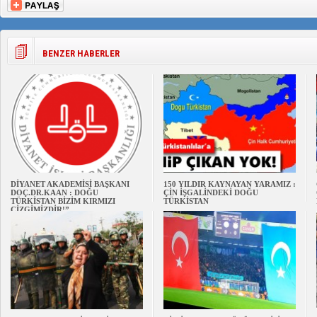
BENZER HABERLER
DİYANET AKADEMİSİ BAŞKANI
150 YILDIR KAYNAYAN YARAMIZ :
DOÇ.DR.KAAN : DOĞU
ÇİN İŞGALİNDEKİ DOĞU
TÜRKİSTAN BİZİM KIRMIZI
TÜRKİSTAN
ÇİZGİMİZDİR!”