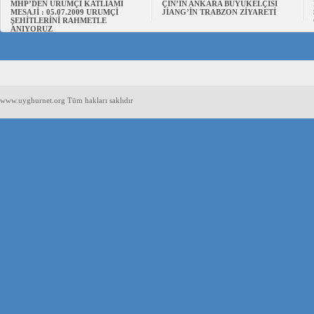
MHP’DEN URUMÇİ KATLİAMI
ÇİN’İN ANKARA BÜYÜKELÇİSİ
MESAJİ : 05.07.2009 URUMÇİ
JİANG’İN TRABZON ZİYARETİ
ŞEHİTLERİNİ RAHMETLE
ANIYORUZ
www.uyghurnet.org Tüm hakları saklıdır