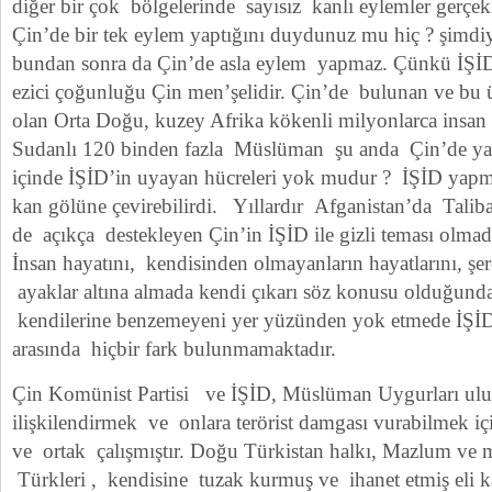
diğer bir çok bölgelerinde sayısız kanlı eylemler gerçekl
Çin’de bir tek eylem yaptığını duydunuz mu hiç ? şimdi
bundan sonra da Çin’de asla eylem yapmaz. Çünkü İŞİD’i
ezici çoğunluğu Çin men’şelidir. Çin’de bulunan ve bu 
olan Orta Doğu, kuzey Afrika kökenli milyonlarca insan 
Sudanlı 120 binden fazla Müslüman şu anda Çin’de yaş
içinde İŞİD’in uyayan hücreleri yok mudur ? İŞİD yapma
kan gölüne çevirebilirdi. Yıllardır Afganistan’da Taliba
de açıkça destekleyen Çin’in İŞİD ile gizli teması olmadı
İnsan hayatını, kendisinden olmayanların hayatlarını, şere
ayaklar altına almada kendi çıkarı söz konusu olduğund
kendilerine benzemeyeni yer yüzünden yok etmede İŞİD 
arasında hiçbir fark bulunmamaktadır.
Çin Komünist Partisi ve İŞİD, Müslüman Uygurları ulusla
ilişkilendirmek ve onlara terörist damgası vurabilmek içi
ve ortak çalışmıştır. Doğu Türkistan halkı, Mazlum v
Türkleri , kendisine tuzak kurmuş ve ihanet etmiş eli kan