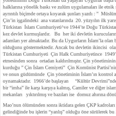
yönetiminin Doğu Türkistan’da yaşayan Uygurlar başta
halklarına yönelik baskı ve zulüm uygulamaları ile etnik
ayrıntılı biçimde ortaya koyarak şunları yazdı : ” Müs
Çin’in işgalindeki ana vatanlarında 20. yüzyılın ilk y
Türkistan İslam Cumhuriyeti^ve 1944’te Doğu Türkistan
kez devlet kurmuşlardır. Bu her iki devletin kurucuların
adamları yer almaktadır. Bu da Uygurların İslam’la olan 
olduğunu göstermektedir. Ancak bu devletin ikincisi ol
Türkistan Cumhuriyeti Çin Halk Cumhuriyetince 1949’d
etmesinden sonra ortadan kaldırılmıştır. Çin yönetimini
kurduğu ” Çin İslam Cemiyeti” Çin Komünist Partisi’nin
ve onun güdümünde Çin yönetiminin İslam’ın kontrol al
oynamaktadır. 1966’de başlayan “Kültür Devrimi”nde 
bir “imha” ile karşı karşıya kalmış, Camiler ve diğer isla
mekanları yıktırılmış ve bazıları ise domuz ahırına dön
Mao’nun ölümünden sonra iktidara gelen ÇKP kadroları 
gelindiğinde bu işlerin “yanlış” olduğu öne sürülerek bu