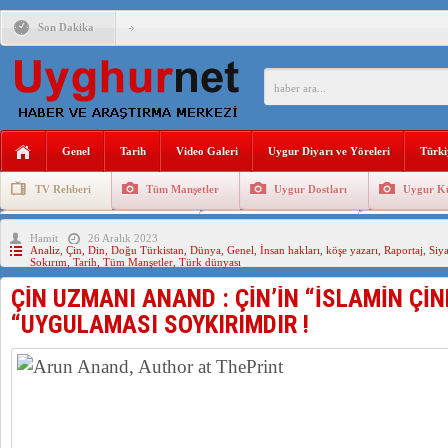
Son Dakika
ANAHTAR PARTİ GENEL BAŞKANI AĞIRALİOĞLU : ÇİN’İN
ÇİN’İN DOĞU TÜRKİSTAN’DAKİ UYGULAMALARI SİSTEM
DİYANET AKADEMİSİ BAŞKANI DOÇ.DR.KAAN : DOĞU TÜR
Genel
Tarih
Video Galeri
Uygur Diyarı ve Yöreleri
Türki
150 YILDIR KAYNAYAN YARAMIZ : ÇİN İŞGALİNDEKİ DO
TV Rehberi
Tüm Manşetler
Uygur Dostları
Uygur Kü
ÇİN’İN UYGUR POLİTİKALARINI ÖVEN DİYANET AKADEM
Uygurlarda Düğün ve Cenaze
Uygur Geleneksel Tip
Uygur Gele
Hamit
26 Aralık 2023
MHP’DEN URUMÇİ KATLİAMI MESAJİ : 05.07.2009 URUM
Analiz
,
Çin
,
Din
,
Doğu Türkistan
,
Dünya
,
Genel
,
İnsan hakları
,
köşe yazarı
,
Raportaj
,
Siya
Sokırım
,
Tarih
,
Tüm Manşetler
,
Türk dünyası
ÇİN’İN ANKARA BÜYÜKELÇİSİ JİANG’İN TRABZON ZİYAR
ÇİN UZMANI ANAND : ÇİN’İN “İSLAMİN Çİ
“UYGULAMASI SOYKIRIMDIR !