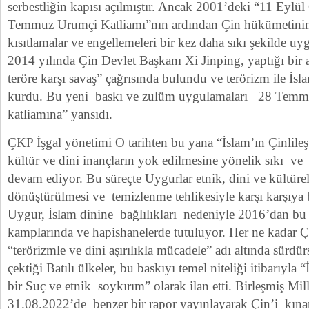
serbestliğin kapısı açılmıştır. Ancak 2001’deki “11 Eylü
Temmuz Urumçi Katliamı”nın ardından Çin hükümetinin
kısıtlamalar ve engellemeleri bir kez daha sıkı şekilde u
2014 yılında Çin Devlet Başkanı Xi Jinping, yaptığı bir 
teröre karşı savaş” çağrısında bulundu ve terörizm ile İsl
kurdu. Bu yeni baskı ve zulüm uygulamaları 28 Temm
katliamına” yansıdı.
ÇKP İşgal yönetimi O tarihten bu yana “İslam’ın Çinlileşti
kültür ve dini inançların yok edilmesine yönelik sıkı ve
devam ediyor. Bu süreçte Uygurlar etnik, dini ve kültürel
dönüştürülmesi ve temizlenme tehlikesiyle karşı karşıya
Uygur, İslam dinine bağlılıkları nedeniyle 2016’dan b
kamplarında ve hapishanelerde tutuluyor. Her ne kadar 
“terörizmle ve dini aşırılıkla mücadele” adı altında sürd
çektiği Batılı ülkeler, bu baskıyı temel niteliği itibarıyla 
bir Suç ve etnik soykırım” olarak ilan etti. Birleşmiş Mil
31.08.2022’de benzer bir rapor yayınlayarak Çin’i kınam