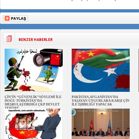
BENZER HABERLER
ÇİN’İN “GÜVENLİK”SÖYLEMİ İLE
PAKİSTAN,AFGANİSTAN’DA
DOĞU TÜRKİSTAN’DA
YAŞAYAN UYGURLARA KARŞI ÇİN
MEŞRULAŞTIRDIĞI ÇKP DEVLET
İLE İŞBİRLİĞİ YAPACAK
TERÖRÜ