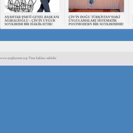
ANAHTAR PARTİ GENEL BAŞKANI
ÇİN’İN DOĞU TÜRKİSTAN’DAKİ
AĞIRALİOĞLU : ÇİN’İN UYGUR
UYGULAMALARI SİSTEMATİK
SOYKIRIMI BİR HAKİKATTIR!
POSTMODERN BİR SOYKIRIMDIR!
www.uyghurnet.org Tüm hakları saklıdır