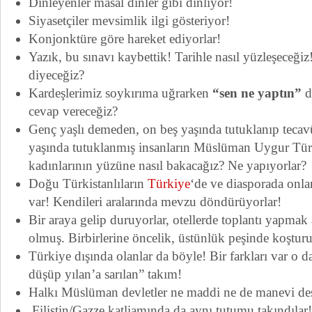
Dinleyenler masal dinler gibi dinliyor!
Siyasetçiler mevsimlik ilgi gösteriyor!
Konjonktüre göre hareket ediyorlar!
Yazık, bu sınavı kaybettik! Tarihle nasıl yüzleşeceği
diyeceğiz?
Kardeşlerimiz soykırıma uğrarken
“sen ne yaptın”
d
cevap vereceğiz?
Genç yaşlı demeden, on beş yaşında tutuklanıp tecav
yaşında tutuklanmış insanların Müslüman Uygur Türk
kadınlarının yüzüne nasıl bakacağız? Ne yapıyorlar?
Doğu Türkistanlıların
Türkiye
‘de ve diasporada onlar
var! Kendileri aralarında mevzu döndürüyorlar!
Bir araya gelip duruyorlar, otellerde toplantı yapmak ad
olmuş. Birbirlerine öncelik, üstünlük peşinde koştur
Türkiye dışında olanlar da böyle! Bir farkları var o 
düşüp yılan’a sarılan” takım!
Halkı Müslüman devletler ne maddi ne de manevi de
Filistin/Gazze katliamında da aynı tutumu takındılar! 