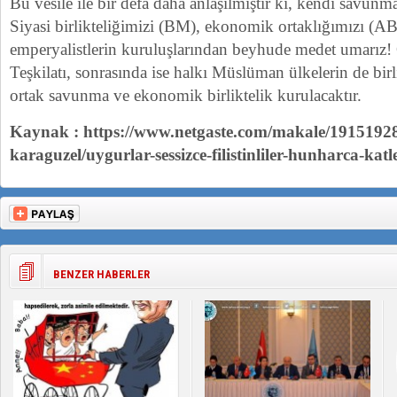
Bu vesile ile bir defa daha anlaşılmıştır ki, kendi savunma 
Siyasi birlikteliğimizi (BM), ekonomik ortaklığımızı (A
emperyalistlerin kuruluşlarından beyhude medet umarız!
Teşkilatı, sonrasında ise halkı Müslüman ülkelerin de birl
ortak savunma ve ekonomik birliktelik kurulacaktır.
Kaynak : https://www.netgaste.com/makale/1915192
karaguzel/uygurlar-sessizce-filistinliler-hunharca-katl
BENZER HABERLER