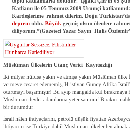
toplu katliamlarla doludur!
İşgalci Çin’in 05 Şu
Katliamı ile 05 Temmuz 2009 Urumçi katliamınd
Kardeşlerime rahmet dilerim. Doğu Türkistan’da 
deprem
oldu.
Büyük
geçmiş olsun ölenlere rahmet
diliyorum.”
(Gazeteci Yazar Sayın Halis Özdemir’d
Müslüman Ülkelerin Utanç Verici Kayıtsızlığı
İki milyar nüfusa yakın ve atmışa yakın Müslüman ülke 
vermeye cesaret edememiş, Hristiyan Güney Afrika İsrail
oturtmayı başarmıştır! Bu ayıp mangalda kül bırakmaya 
Müslüman devlet adamlarına yeter sanırım! Bırakın mah
bir durumdur!
İsrail hâlen ihtiyaçlarını, petrolü düşük fiyattan Azerbay
ihtiyacını ise Türkiye dahil Müslüman ülkelerden almakt