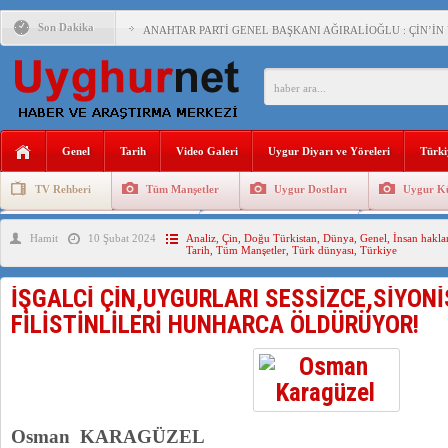
Son Dakika
ANAHTAR PARTİ GENEL BAŞKANI AĞIRALİOĞLU : ÇİN’İN
ÇİN’İN DOĞU TÜRKİSTAN’DAKİ UYGULAMALARI SİSTEM
DİYANET AKADEMİSİ BAŞKANI DOÇ.DR.KAAN : DOĞU TÜR
150 YILDIR KAYNAYAN YARAMIZ : ÇİN İŞGALİNDEKİ DO
Genel
Tarih
Video Galeri
Uygur Diyarı ve Yöreleri
Türki
ÇİN’İN UYGUR POLİTİKALARINI ÖVEN DİYANET AKADEM
TV Rehberi
Tüm Manşetler
Uygur Dostları
Uygur Kü
MHP’DEN URUMÇİ KATLİAMI MESAJİ : 05.07.2009 URUM
Uygurlarda Düğün ve Cenaze
Uygur Geleneksel Tip
Uygur Gele
Hamit
10 Şubat 2024
Analiz
,
Çin
,
Doğu Türkistan
,
Dünya
,
Genel
,
İnsan hakla
ÇİN’İN ANKARA BÜYÜKELÇİSİ JİANG’İN TRABZON ZİYAR
Tarih
,
Tüm Manşetler
,
Türk dünyası
,
Türkiye
İŞGALCİ ÇİN’DEN “FETİHLER SULTANI MEHMET”DİZİSİN
İŞGALCİ ÇİN,UYGURLARI SESSİZCE,SİYONİ
SAADET PARTİSİ İLÇE BAŞKANI : TEMMUZ AYI,DOĞU TÜR
FİLİSTİNLİLERİ HUNHARCA ÖLDÜRÜYOR!
İŞGALCİ ÇİN,DOĞU TÜRKİSTAN’DA EN AZ 143 BİN UYGU
Osman KARAGÜZEL