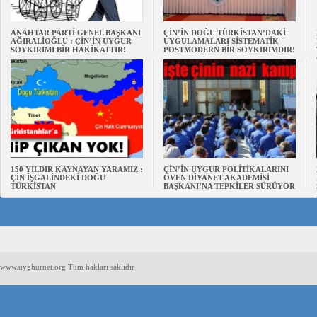
ANAHTAR PARTİ GENEL BAŞKANI
ÇİN’İN DOĞU TÜRKİSTAN’DAKİ
AĞIRALİOĞLU : ÇİN’İN UYGUR
UYGULAMALARI SİSTEMATİK
SOYKIRIMI BİR HAKİKATTIR!
POSTMODERN BİR SOYKIRIMDIR!
150 YILDIR KAYNAYAN YARAMIZ :
ÇİN’İN UYGUR POLİTİKALARINI
ÇİN İŞGALİNDEKİ DOĞU
ÖVEN DİYANET AKADEMİSİ
TÜRKİSTAN
BAŞKANI’NA TEPKİLER SÜRÜYOR
www.uyghurnet.org Tüm hakları saklıdır