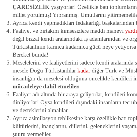
ÇARESİZLİK
yaşıyorlar! Özellikle batı toplumla
millet yorulmuş! Yıpranmış! Umutlarını yitirmemelile
Ayrıca kendi yapmadıkları fedakarlığı başkalarından 
Faaliyet ve birtakım kimsesizlere maddi manevi
yard
değil bizzat kendi aralarındaki iş adamlarından ve or
Türkistanlının karınca kadarınca gücü neye yetiyorsa 
Bereket bunda!
Meselelerini ve faaliyetlerini sadece kendi aralarında
mesele Doğu Türkistanlılar
kadar
diğer Türk ve Müsl
insanlığın da meselesi olduğuna öncelikle kendileri i
mücadeleye dahil etmeliler.
Faaliyet adı altında bir araya geliyorlar, kendileri ko
dinliyorlar! Oysa kendileri dışındaki insanların tecr
ve desteklerini almalılar.
Ayrıca asimilasyon tehlikesine karşı özellikle batı top
kültürlerini, inançlarını, dillerini, geleneklerini yaşam
şuuru vermeliler.