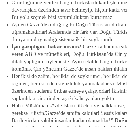
Oturduğumuz yerden Doğu Türkistanlı kardeşlerimiz
davranışları üzerinden tavır belirleyip, hiçbir katkı v
Bu yolu seçmek bizi sorumluluktan kurtarmaz!
Aynen Gazze’de olduğu gibi Doğu Türkistan’da kard
uğramaktadırlar! Aralarında bir fark var. Doğu Türki
dünyanın duymadığı sistematik bir soykırımdır!
İşin garipliğine bakar mısınız!
Gazze katliamına sila
veren ABD ve müttefikleri, Doğu Türkistan’da Çin 
ihlali yaptığını söylemekte. Aynı şekilde Doğu Türk
komünist Çin yönetimi Gazze’de insan hakları ihlali
Her ikisi de zalim, her ikisi de soykırımcı, her ikisi 
rağmen, her ikisi de ikiyüzlülük yapmaktalar ve Mü
üzerinden suçlarını örtbas etmeye çalışıyorlar! İkisini
sapkınlıkta birbirinden aşağı kalır yanları yoktur!
Halkı Müslüman sözde İslam ülkeleri ve halkları ise
gerekse Filistin/Gazze’de sınıfta kaldılar! Sessiz kala
Batılı vicdan sahibi insanlar kadar olamadılar!
” Doğu