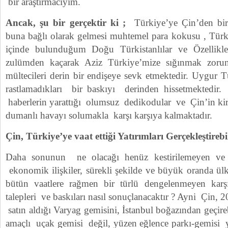
bir araştırmacıyım.
Ancak, şu bir gerçektir ki ;
Türkiye’ye Çin’den bir
buna bağlı olarak gelmesi muhtemel para kokusu , Tür
içinde bulunduğum Doğu Türkistanlılar ve Özellikle
zulümden kaçarak Aziz Türkiye’mize sığınmak zor
mültecileri derin bir endişeye sevk etmektedir. Uygur T
rastlamadıkları bir baskıyı derinden hissetmektedir
haberlerin yarattığı olumsuz dedikodular ve Çin’in kirle
dumanlı havayı solumakla karşı karşıya kalmaktadır.
Çin, Türkiye’ye vaat ettiği Yatırımları Gerçekleştireb
Daha sonunun ne olacağı henüz kestirilemeyen ve 
ekonomik ilişkiler, sürekli şekilde ve büyük oranda ül
bütün vaatlere rağmen bir türlü dengelenmeyen karşılı
talepleri ve baskıları nasıl sonuçlanacaktır ? Ayni Çin,
satın aldığı Varyag gemisini, İstanbul boğazından geçire
amaçlı uçak gemisi değil, yüzen eğlence parkı-gemisi y