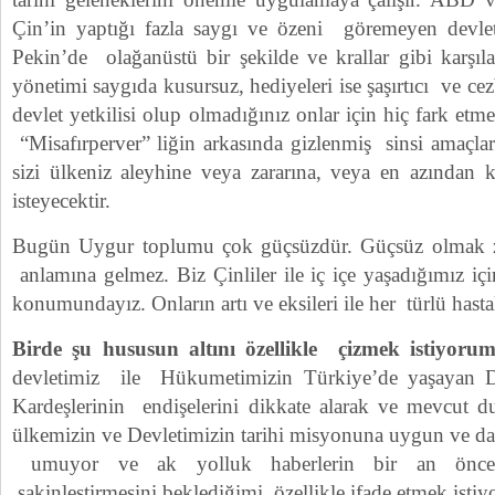
Çin’in yaptığı fazla saygı ve özeni göremeyen devlet
Pekin’de olağanüstü bir şekilde ve krallar gibi karşıl
yönetimi saygıda kusursuz, hediyeleri ise şaşırtıcı ve ce
devlet yetkilisi olup olmadığınız onlar için hiç fark et
“Misafırperver” liğin arkasında gizlenmiş sinsi amaçla
sizi ülkeniz aleyhine veya zararına, veya en azından 
isteyecektir.
Bugün Uygur toplumu çok güçsüzdür. Güçsüz olmak 
anlamına gelmez. Biz Çinliler ile iç içe yaşadığımız içi
konumundayız. Onların artı ve eksileri ile her türlü hastalı
Birde şu hususun altını özellikle çizmek istiyorum
devletimiz ile Hükumetimizin Türkiye’de yaşayan D
Kardeşlerinin endişelerini dikkate alarak ve mevcut
ülkemizin ve Devletimizin tarihi misyonuna uygun ve da
umuyor ve ak yolluk haberlerin bir an önce ti
sakinleştirmesini beklediğimi özellikle ifade etmek isti