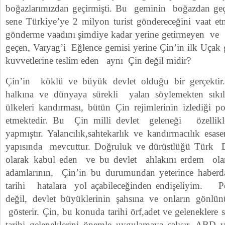
boğazlarımızdan geçirmişti. Bu geminin boğazdan geçi
sene Türkiye’ye 2 milyon turist göndereceğini vaat etm
gönderme vaadını şimdiye kadar yerine getirmeyen ve 
geçen, Varyag’i Eğlence gemisi yerine Çin’in ilk Uçak 
kuvvetlerine teslim eden aynı Çin değil midir?
Çin’in köklü ve büyük devlet olduğu bir gerçektir.
halkına ve dünyaya sürekli yalan söylemekten sıkı
ülkeleri kandırması, bütün Çin rejimlerinin izlediği pol
etmektedir. Bu Çin milli devlet geleneği özellikl
yapmıştır. Yalancılık,sahtekarlık ve kandırmacılık esa
yapısında mevcuttur. Doğruluk ve dürüstlüğü Türk De
olarak kabul eden ve bu devlet ahlakını erdem olar
adamlarının, Çin’in bu durumundan yeterince haberd
tarihi hatalara yol açabileceğinden endişeliyim. Pek
değil, devlet büyüklerinin şahsına ve onların gönlün
gösterir. Çin, bu konuda tarihi örf,adet ve geleneklere 
tarihi geleneklerini önemle uygulamaya çalışır. ABD 