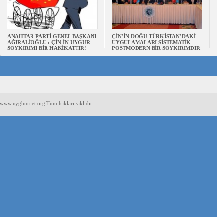
ANAHTAR PARTİ GENEL BAŞKANI
ÇİN’İN DOĞU TÜRKİSTAN’DAKİ
AĞIRALİOĞLU : ÇİN’İN UYGUR
UYGULAMALARI SİSTEMATİK
SOYKIRIMI BİR HAKİKATTIR!
POSTMODERN BİR SOYKIRIMDIR!
www.uyghurnet.org Tüm hakları saklıdır