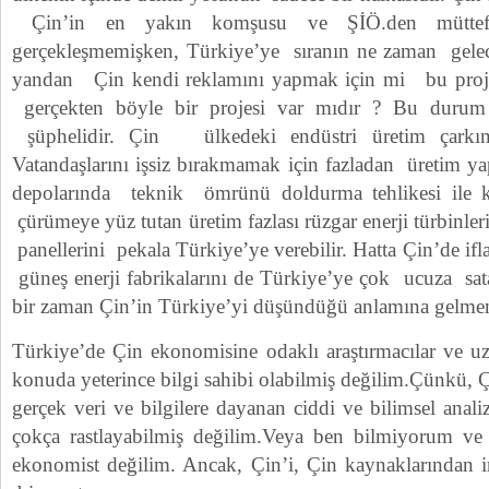
Çin’in en yakın komşusu ve ŞİÖ.den müttefik
gerçekleşmemişken, Türkiye’ye sıranın ne zaman gelece
yandan Çin kendi reklamını yapmak için mi bu projey
gerçekten böyle bir projesi var mıdır ? Bu dur
şüphelidir. Çin ülkedeki endüstri üretim çarkı
Vatandaşlarını işsiz bırakmamak için fazladan üretim ya
depolarında teknik ömrünü doldurma tehlikesi ile k
çürümeye yüz tutan üretim fazlası rüzgar enerji türbinleri
panellerini pekala Türkiye’ye verebilir. Hatta Çin’de if
güneş enerji fabrikalarını de Türkiye’ye çok ucuza sat
bir zaman Çin’in Türkiye’yi düşündüğü anlamına gelmem
Türkiye’de Çin ekonomisine odaklı araştırmacılar ve 
konuda yeterince bilgi sahibi olabilmiş değilim.Çünkü,
gerçek veri ve bilgilere dayanan ciddi ve bilimsel anali
çokça rastlayabilmiş değilim.Veya ben bilmiyorum ve
ekonomist değilim. Ancak, Çin’i, Çin kaynaklarından 