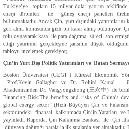
Türkiye’ye toplam 15 milyar dolar yatırım teklifinde
enerji türbinleri ile güneş enerji panelleri üretim
bulunmaktadır. Ancak Çin, yurt dışındaki yatırımlarını k
geri alma konusunda gizli bir karar almış bulunuyor. Ç
rolü oynayarak kasa ile para dağıtma süreci son ermişti
ettiği yatırımın gerçekleşme şansının düşük olduğunu
tabloyu incelemek gerekiyor;
Çin’in Yurt Dışı Politik Yatırımları ve Batan Serma
Boston Üniversitesi (GEGI ) Küresel Ekonomik Yöne
Prof.Kevin Gallagher ve Dr. Rohini Kamal ile
Akademisinden Dr. Vangyongzhong (王永中) ile birlik
Financing Risk:The benefits and risks of China’s dev
global energy sector” (Hızlı Büyüyen Çin ve Finansma
sektöründeki finansal kalkınmada Çin’in Yararları ve Ris
yayınladı. Raporda, Çin Kalkınma Bankası ile Çin ithal
dünyaya dağıttığı paralarla ilk sıralarda yer almaktadı