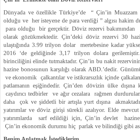
Dünyada ve özellikle Türkiye’de “ Çin’in Muazzam 
olduğu ve her isteyene de para verdiği ” algısı hakim 
para olduğu bir gerçektir. Döviz rezervi bakımından 
olarak gözükmektedir. Çin’deki döviz rezervi 30 haz
ulaştığında 3.99 trilyon dolar mertebesine kadar yükse
2016 ‘de geldiğinde 3,17 trilyon dolara gerilemişt
birinciliğini elinde tutmaktadır. Çin’in bu nakit rezerv
hazine bonosunun karşılığı olarak ABD.’dedir. Günümü
ve ekonomik çalkantılar ve istikrarsızlık içinde çalkala
patlamanın eşiğindedir. Çin’den dövizin ülke dışına
caydırıcı tedbirler ve ağır cezalara rağmen durdurul
daha çok ve şiddetli bir artışla yurt dışına akmaktadı
yatırımlar ve döviz girişi sürekli azalıyor. Elde mevcut
yatırımlarda sarf edildiği için, Çin’in devlet hazin
Çin’in ekonomik durumu hiç parlak ve bilindiği gibi asl
Benim Anlatmak İstediklerim,