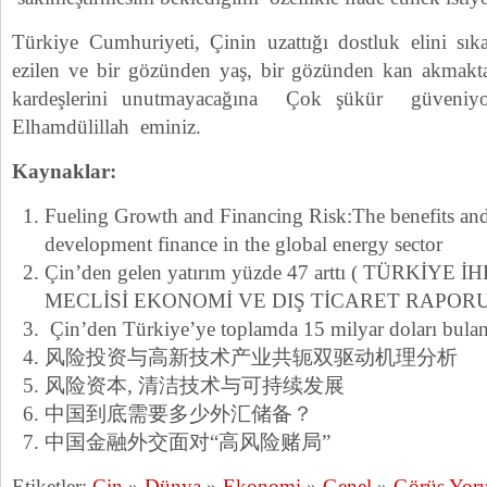
Türkiye Cumhuriyeti, Çinin uzattığı dostluk elini sık
ezilen ve bir gözünden yaş, bir gözünden kan akma
kardeşlerini unutmayacağına Çok şükür güveniy
Elhamdülillah eminiz.
Kaynaklar:
Fueling Growth and Financing Risk:The benefits and 
development finance in the global energy sector
Çin’den gelen yatırım yüzde 47 arttı ( TÜRKİY
MECLİSİ EKONOMİ VE DIŞ TİCARET RAPORU
Çin’den Türkiye’ye toplamda 15 milyar doları bulan y
风险投资与高新技术产业共轭双驱动机理分析
风险资本, 清洁技术与可持续发展
中国到底需要多少外汇储备？
中国金融外交面对“高风险赌局”
Etiketler:
Çin
»
Dünya
»
Ekonomi
»
Genel
»
Görüş Yor