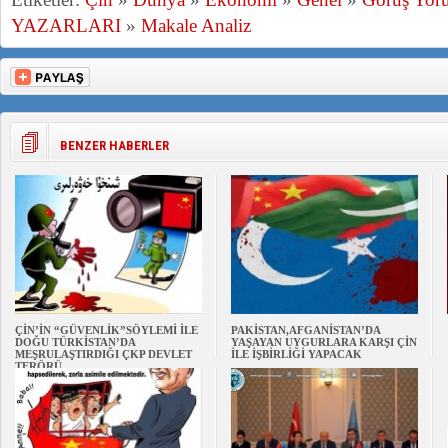
YAZARLARI
»
Makale Analiz
BENZER HABERLER
ÇİN’İN “GÜVENLİK”SÖYLEMİ İLE
PAKİSTAN,AFGANİSTAN’DA
DOĞU TÜRKİSTAN’DA
YAŞAYAN UYGURLARA KARŞI ÇİN
MEŞRULAŞTIRDIĞI ÇKP DEVLET
İLE İŞBİRLİĞİ YAPACAK
TERÖRÜ