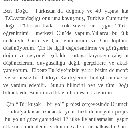
Ben Doğu Türkistan’da doğmuş ve 40 yaşına kad
T.C.vatandaşlığı onuruna kavuşmuş, Türkiye Cumhuriyet
Doğu Türkistan kadar çok seven bir Uygur Türk
öğrenimimi merkezi Çin’de yaptım.Yıllarca bu ül
nedeniyle Çin’i ve Çin yönetimini ve Çin toplum
düşünüyorum. Çin ile ilgili değerlendirme ve görüşlerimi
doğru ve rasyonel şekilde ortaya koymaya çalışırı
düşüncelerimi duygusallığa değil, gerçeklere ve akad
yapıyorum. Elbette Türkiye’mizin yararı bizim de menfa
ve sorunsuz bir Türkiye Kardeşlerine,dindaşlarına ve soy
ve yardım edebilir. Bunun bilincini ben ve tüm Doğu
bilmektedir.Bunun özellikle bilinmesini istiyorum.
Çin “ Bir kuşak- bir yol” projesi çerçevesinde Urumçi’
Londra’ya kadar uzanacak yeni hızlı demir yolu projes
bu yolun güzergahındeki 17 ülke ile antlaşmalar yapmı
ülkenin içinde demir yolunun sadece bir halkasıdır. Çin’