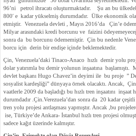
fiyatı günümüzde 50 dolar civarında seyretmektedir. 
96’ni petrol ihracatı oluşturmaktadır. Şu an bu ülkede
800′ e kadar yükselmiş durumdadır. Ülke ekonomik ola
etmiştir. Venezuela devleti , Mayıs 2016’da Çin’e öde
Milyar arasındaki kredi borcunu ve faizini ödeyemeyece
sonra da bu borcunu ödememiştir. Çin bu nedenle Ven
borcu için derin bir endişe içinde beklemektedir.
Çin, Venezuela’daki Tinaco-Anaco hızlı demir yolu pro
dolar yatırımla bu demir yolunun inşaatına başlamıştı. M
devlet başkanı Hugo Chavez’in deyimi ile bu proje ” De
sosyalist kardeşliği” dünyaya örnek olacaktı. Ancak, Çin
vaatlerle 2009 da başladığı bu hızlı tren inşaatını inşaa
durumdadır .Çin.Verezuela’dan sonra da 20 kadar çeşitli 
tren yolu projesi antlaşması yapmıştır. Ancak ,bu projeler
ise, Türkiye’de Ankara- İstanbul hızlı tren projesi olmuşt
sadece kağıt üzerinde kalmıştır.
Çin’in Erimekte olan Döviz Rezervleri