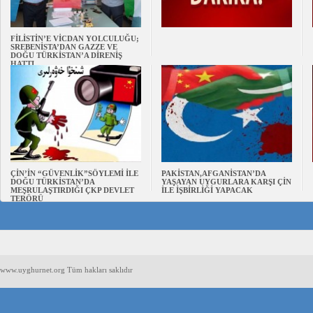
FİLİSTİN’E VİCDAN YOLCULUĞU;
SREBENİSTA’DAN GAZZE VE
DOĞU TÜRKİSTAN’A DİRENİŞ
HATTI
ÇİN’İN “GÜVENLİK”SÖYLEMİ İLE
PAKİSTAN,AFGANİSTAN’DA
DOĞU TÜRKİSTAN’DA
YAŞAYAN UYGURLARA KARŞI ÇİN
MEŞRULAŞTIRDIĞI ÇKP DEVLET
İLE İŞBİRLİĞİ YAPACAK
TERÖRÜ
www.uyghurnet.org Tüm hakları saklıdır