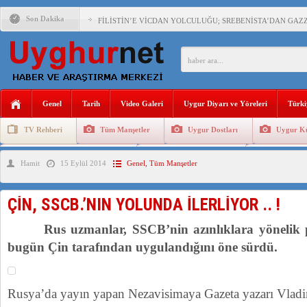
Son Dakika
FİLİSTİN’E VİCDAN YOLCULUĞU; SREBENİSTA’DAN GAZZ
ÇİN’İN “GÜVENLİK”SÖYLEMİ İLE DOĞU TÜRKİSTAN’DA 
Genel
Tarih
Video Galeri
Uygur Diyarı ve Yöreleri
Türki
PAKİSTAN,AFGANİSTAN’DA YAŞAYAN UYGURLARA KARŞI Ç
TV Rehberi
Tüm Manşetler
Uygur Dostları
Uygur Kü
Uygurlarda Düğün ve Cenaze
Uygur Geleneksel Tip
Uygur Gele
Hamit
15 Eylül 2014
Genel
,
Tüm Manşetler
ANAHTAR PARTİ GENEL BAŞKANI AĞIRALİOĞLU : ÇİN’İN
ÇİN’İN DOĞU TÜRKİSTAN’DAKİ UYGULAMALARI SİSTEM
ÇİN, SSCB.’NIN YOLUNDA İLERLİYOR .. !
DİYANET AKADEMİSİ BAŞKANI DOÇ.DR.KAAN : DOĞU TÜR
Rus uzmanlar, SSCB’nin azınlıklara yönelik pol
150 YILDIR KAYNAYAN YARAMIZ : ÇİN İŞGALİNDEKİ DO
bugün Çin tarafından uygulandığını öne sürdü.
Rusya’da yayın yapan Nezavisimaya Gazeta yazarı Vladi