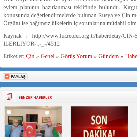
eylem planının hazırlanması teklifinde bulundu. Kırgız
konusunda değerlendirmelerde bulunan Rusya ve Çin mer
Örgütü ise bağımsız ülkelerin iç sorunlarına müdahil olma
Kaynak : http://www.hicretder.org.tr/haberdetay/
ILERLIYOR-..-_-/4512
Etiketler:
Çin
»
Genel
»
Görüş Yorum
»
Gündem
»
Habe
BENZER HABERLER