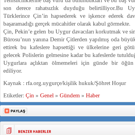
Temsilciliklerine baş vuru’da bulundukları ve bu baş v
son derece rahatsızlık duyduğu belirtilliyor.Bu 
Türklerince Çin’in hapsederek ve işkence ederek dav
başaramadığı gerçek mücahitler olarak kabul görmekte.
Çin, Pekin’e gelen bu Uygur davacıları korkutmak ve sind
Bürosu’nun yanına Demir Çitlerden yapılmış oda büyük
ettirek bu kafeslere hapsettiği ve ülkelerine geri göt
gelecek Polislerin gelmesine kadar bu kafeslerde tutuldu
Uygurlara açlıktan ölmemeleri için günde bir öğün
ediliyor.
Kaynak : rfa.org.uygurçe/kişilik hukuk/Şöhret Hoşur
Etiketler:
Çin
»
Genel
»
Gündem
»
Haber
BENZER HABERLER