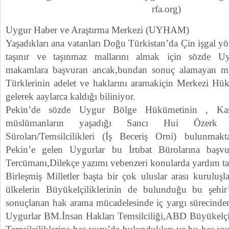
rfa.org)
Uygur Haber ve Araştırma Merkezi (UYHAM)
Yaşadıkları ana vatanları Doğu Türkistan’da Çin işgal yö
taşınır ve taşınmaz mallarını almak için sözde Uy
makamlara başvuran ancak,bundan sonuç alamayan 
Türklerinin adelet ve haklarını aramakiçin Merkezi Hü
gelerek aaylarca kaldığı biliniyor.
Pekin’de sözde Uygur Bölge Hükümetinin , Kaşg
müslümanların yaşadığı Sancı Hui Özerk İl
Süroları/Temsilcilikleri (İş Beceriş Orni) bulunmakt
Pekin’e gelen Uygurlar bu İrtıbat Bürolarına başv
Tercümanı,Dilekçe yazımı vebenzeri konularda yardım talep
Birleşmiş Milletler başta bir çok uluslar arası kurulu
ülkelerin Büyükelçiliklerinin de bulunduğu bu şeh
sonuçlanan hak arama mücadelesinde iç yargı sürecind
Uygurlar BM.İnsan Hakları Temsilciliği,ABD Büyükelçiliğ