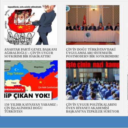
ANAHTAR PARTİ GENEL BAŞKANI
ÇİN’İN DOĞU TÜRKİSTAN’DAKİ
AĞIRALİOĞLU : ÇİN’İN UYGUR
UYGULAMALARI SİSTEMATİK
SOYKIRIMI BİR HAKİKATTIR!
POSTMODERN BİR SOYKIRIMDIR!
150 YILDIR KAYNAYAN YARAMIZ :
ÇİN’İN UYGUR POLİTİKALARINI
ÇİN İŞGALİNDEKİ DOĞU
ÖVEN DİYANET AKADEMİSİ
TÜRKİSTAN
BAŞKANI’NA TEPKİLER SÜRÜYOR