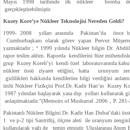
Mayıs 1998 tarihinde ilk nükleer bomba de
gerçekleştirebilmiştir.
Kuzey Kore’ye Nükleer Teknolojisi Nereden Geldi?
1999- 2008 yılları arasında Pakistan’da önce ba
Cumhurbaşkanı olarak görev yapan Pervez Müşerref 
yazmaktadır ; “ 1999 yılında Nükleer bilgin Dr. Abdül
rapor teslim aldım. Raporda kendilerini füze mühendisle
grup Kuzey Koreli’yi kendi özel laboratuvarında kabul et
nükleer üssü ziyaret ettiğini, hatta urunyum zenginl
gizlilikleri hakkında kendilerine bilgi verdiğini anlatm
ünlü Nükleer Fizikçisi Prof.Dr. Kadir Han’ın Kuzey Kor
1987 yılından başlayarak yasa dışı yolları kullanarak g
anlaşılmaktadır.”(Memoirs of Musharraf .2006，P. 281-
Pakistanlı Nükleer Bilgini Dr. Kadir Han Dubai’daki ü
1 ve p-2 tipi Santrifüj, ölçme aleti ile uranyum zenginl
kullanılacak yağı de temin etmiştir. Uluslararası Atom