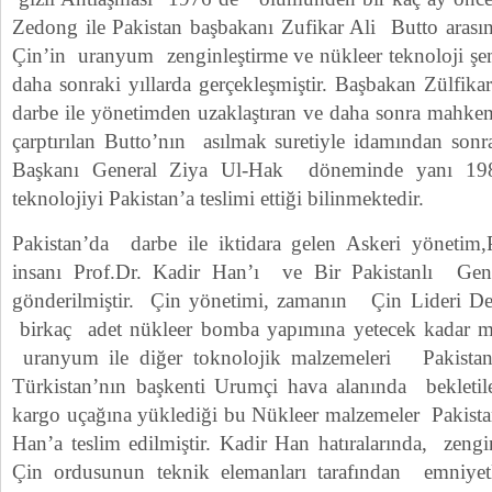
Zedong ile Pakistan başbakanı Zufikar Ali Butto arasın
Çin’in uranyum zenginleştirme ve nükleer teknoloji şem
daha sonraki yıllarda gerçekleşmiştir. Başbakan Zülfika
darbe ile yönetimden uzaklaştıran ve daha sonra mahkem
çarptırılan Butto’nın asılmak suretiyle idamından sonr
Başkanı General Ziya Ul-Hak döneminde yanı 1980
teknolojiyi Pakistan’a teslimi ettiği bilinmektedir.
Pakistan’da darbe ile iktidara gelen Askeri yönetim,
insanı Prof.Dr. Kadir Han’ı ve Bir Pakistanlı Gene
gönderilmiştir. Çin yönetimi, zamanın Çin Lideri Den
birkaç adet nükleer bomba yapımına yetecek kadar mik
uranyum ile diğer toknolojik malzemeleri Pakistan’
Türkistan’nın başkenti Urumçi hava alanında bekletil
kargo uçağına yüklediği bu Nükleer malzemeler Pakistan
Han’a teslim edilmiştir. Kadir Han hatıralarında, zeng
Çin ordusunun teknik elemanları tarafından emniyet