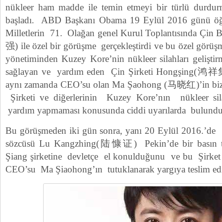
nükleer ham madde ile temin etmeyi bir türlü durdurm
başladı. ABD Başkanı Obama 19 Eylül 2016 günü ö
Milletlerin 71. Olağan genel Kurul Toplantısında Çin
强) ile özel bir görüşme gerçekleştirdi ve bu özel gör
yönetiminden Kuzey Kore’nin nükleer silahları geliştirm
sağlayan ve yardım eden Çin Şirketi Hongşing(鸿祥
aynı zamanda CEO’su olan Ma Şaohong (马晓红)’in bizz
Şirketi ve diğerlerinin Kuzey Kore’nın nükleer si
yardım yapmaması konusunda ciddi uyarılarda bulundu
Bu görüşmeden iki gün sonra, yanı 20 Eylül 2016.’de 
sözcüsü Lu Kangzhing(陆慷证) Pekin’de bir basın to
Şiang şirketine devletçe el konulduğunu ve bu Şirket
CEO’su Ma Şiaohong’ın tutuklanarak yargıya teslim edil