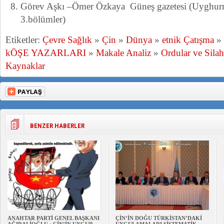
Görev Aşkı –Ömer Özkaya Güneş gazetesi (Uyghurne
3.bölümler)
Etiketler:
Çevre Sağlık
»
Çin
»
Dünya
»
etnik Çatışma
»
kÖŞE YAZARLARI
»
Makale Analiz
»
Ordular ve Silah
Kaynaklar
BENZER HABERLER
ANAHTAR PARTİ GENEL BAŞKANI
ÇİN’İN DOĞU TÜRKİSTAN’DAKİ