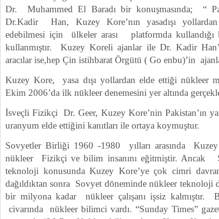
Dr. Muhammed El Baradı bir konuşmasında; “ Paki
Dr.Kadir Han, Kuzey Kore’nın yasadışı yollardan 
edebilmesi için ülkeler arası platformda kullandığı 
kullanmıştır. Kuzey Koreli ajanlar ile Dr. Kadir Han
aracılar ise,hep Çin istihbarat Örgütü ( Go enbu)’in ajan
Kuzey Kore, yasa dışı yollardan elde ettiği nükleer ma
Ekim 2006’da ilk nükleer denemesini yer altında gerçekleş
İsveçli Fizikçi Dr. Geer, Kuzey Kore’nin Pakistan’ın yar
uranyum elde ettiğini kanıtları ile ortaya koymuştur.
Sovyetler Birliği 1960 -1980 yılları arasında Kuz
nükleer Fizikçi ve bilim insanını eğitmiştir. Ancak S
teknoloji konusunda Kuzey Kore’ye çok cimri davranmı
dağıldıktan sonra Sovyet döneminde nükleer teknoloji da
bir milyona kadar nükleer çalışanı işsiz kalmıştır. B
civarında nükleer bilimci vardı. “Sunday Times” gaze