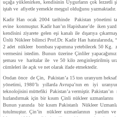
uçağa yüklenirken, kendisinin Uygurların çok lezzetli 
iştah ve afiyetle yemekle meşgul olduğunu yazmaktadır.
Kadir Han ocak 2004 tarihinde Pakistan yönetimi tar
evine konmuştur. Kadir han’ın Hapishane’de iken yazdığı
kendisini ziyarete gelen eşi kanalı ile dışarıya çıkarma
Ünlü Nükleer bilimci Prof.Dr. Kadir Han hatıralarında, 
2 adet nükleer bombası yapımına yetebilecek 50 Kg. z
vermesini istedim. Bunun üzerine Çinliler yapacağı
şeması ve haritalar ile ve 50 kilo zenginleştirilmiş ur
cümleleri ile açık ve net olarak ifade etmektedir.
Ondan önce de Çin, Pakistan’a 15 ton uranyum heksaflo
yönetimi, 1980’lı yıllarda Avrupa’nın en iyi uranyum z
teknolojisini müttefiki Pakistan’a vermiştir. Pakistan’ı
hızlandırmak için bir kısım Çinli nükleer uzmanlarını Pa
Bunun yanında bir kısım Pakistanlı Nükleer Uzmanlar
tutulmuştur. Çin’in nükleer uzmanlarının yardım ve 