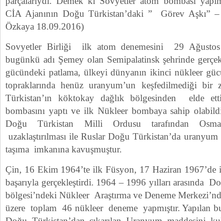
parçalarıydı. Demek ki Sovyetler atom bombası yapımı
CİA Ajanının Doğu Türkistan’daki ” Görev Aşkı” 
Özkaya 18.09.2016)
Sovyetler Birliği ilk atom denemesini 29 Ağustos 
bugünkü adı Şemey olan Semipalatinsk şehrinde gerçek
gücündeki patlama, ülkeyi dünyanın ikinci nükleer gücü
topraklarında henüz uranyum’un keşfedilmediği bir
Türkistan’ın köktokay dağlık bölgesinden elde e
bombasını yaptı ve ilk Nükleer bombaya sahip olabild
Doğu Türkistan Milli Ordusu tarafından Osma
uzaklaştırılması ile Ruslar Doğu Türkistan’da uranyum
taşıma imkanına kavuşmuştur.
Çin, 16 Ekim 1964’te ilk Füsyon, 17 Haziran 1967’de i
başarıyla gerçekleştirdi. 1964 – 1996 yılları arasında 
bölgesi’ndeki Nükleer Araştırma ve Deneme Merkezi’nd
üzere toplam 46 nükleer deneme yapmıştır. Yapılan b
Doğu Türkistan’dan çıkarılan Uranyum maddesini k