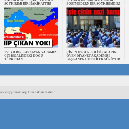
AĞIRALİOĞLU : ÇİN’İN UYGUR
UYGULAMALARI SİSTEMATİK
SOYKIRIMI BİR HAKİKATTIR!
POSTMODERN BİR SOYKIRIMDIR!
150 YILDIR KAYNAYAN YARAMIZ :
ÇİN’İN UYGUR POLİTİKALARINI
ÇİN İŞGALİNDEKİ DOĞU
ÖVEN DİYANET AKADEMİSİ
TÜRKİSTAN
BAŞKANI’NA TEPKİLER SÜRÜYOR
www.uyghurnet.org Tüm hakları saklıdır