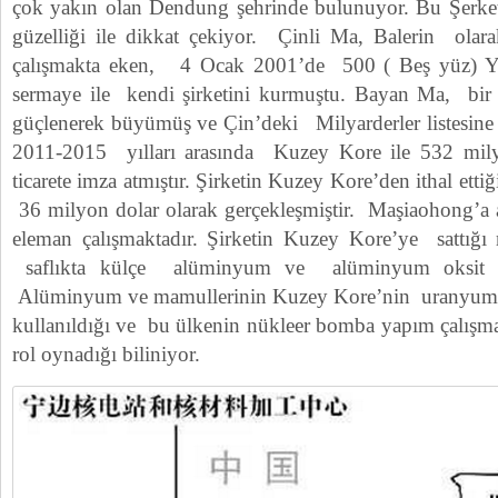
çok yakın olan Dendung şehrinde bulunuyor. Bu Şer
güzelliği ile dikkat çekiyor. Çinli Ma, Balerin olar
çalışmakta eken, 4 Ocak 2001’de 500 ( Beş yüz) Yu
sermaye ile kendi şirketini kurmuştu. Bayan Ma, bir
güçlenerek büyümüş ve Çin’deki Milyarderler listesine 
2011-2015 yılları arasında Kuzey Kore ile 532 mil
ticarete imza atmıştır. Şirketin Kuzey Kore’den ithal ettiği 
36 milyon dolar olarak gerçekleşmiştir. Maşiaohong’a a
eleman çalışmaktadır. Şirketin Kuzey Kore’ye sattığı
saflıkta külçe alüminyum ve alüminyum oksit b
Alüminyum ve mamullerinin Kuzey Kore’nin uranyum z
kullanıldığı ve bu ülkenin nükleer bomba yapım çalışmal
rol oynadığı biliniyor.