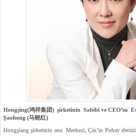
Hongşing(鸿祥集团) şirketinin Sahibi ve CEO’su Es
Şaohong (马晓红)
Hongşiang şirketinin ana Merkezi, Çin’in Pohay deniz