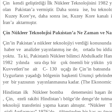
Çin kendi geliştirdiği İlk Nükleer Teknolojisini 1982 y
olan Pakistan’a vermiştir. Daha sonra ise, bu teknoloji
Kuzey Kore’ye, daha sonra ise, Kuzey Kore kanalı 
İran’a aktarmıştır.
Çin Nükleer Teknolojisi Pakıistan’a Ne Zaman ve Nas
Çin’in Pakistan’a nükleer teknolojiyi verdiği konusund
haber ve analizler yayınlanmış ise de, ortada bu iddia
yoktu. Ta ki, Pakistanlı Nükleer bilimci Abdulkadir Ha
1982 yılında sıra dışı bir çok önemli bir yükün y
Kuvvetleri’ne ait C- 130 uçağı ile Çin’in batısın
Uygurların yaşadığı bölgenin başkenti Urumçi şehrinden
yer bir yazısının yayınlanmasına kadar. (The Ekonomi
Hindistan ilk Nükleer bomba denemesini başarı ile g
, Çin, ezeli rakibi Hindistan’ı bölge’de denge’de tutm
teknoloji transferini yapma kararı almıştır. “Nükleer Tek
gizli Antlaşması” 1976’de ölümünden bir kaç ay önce