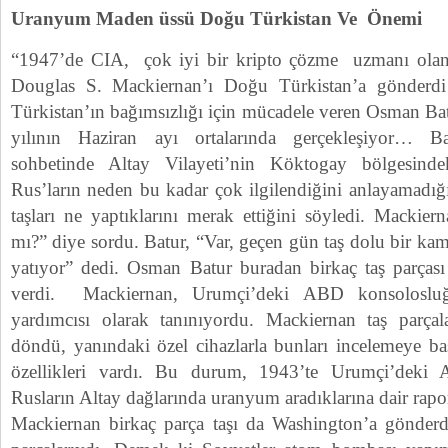
Uranyum Maden üssü Doğu Türkistan Ve Önemi
“1947’de CIA, çok iyi bir kripto çözme uzmanı olan
Douglas S. Mackiernan’ı Doğu Türkistan’a gönder
Türkistan’ın bağımsızlığı için mücadele veren Osman Ba
yılının Haziran ayı ortalarında gerçekleşiyor… Ba
sohbetinde Altay Vilayeti’nin Köktogay bölgesind
Rus’ların neden bu kadar çok ilgilendiğini anlayamadığ
taşları ne yaptıklarını merak ettiğini söyledi. Mackier
mı?” diye sordu. Batur, “Var, geçen gün taş dolu bir ka
yatıyor” dedi. Osman Batur buradan birkaç taş parçası 
verdi. Mackiernan, Urumçi’deki ABD konsolosluğ
yardımcısı olarak tanınıyordu. Mackiernan taş parçal
döndü, yanındaki özel cihazlarla bunları incelemeye ba
özellikleri vardı. Bu durum, 1943’te Urumçi’deki
Rusların Altay dağlarında uranyum aradıklarına dair rap
Mackiernan birkaç parça taşı da Washington’a gönderd