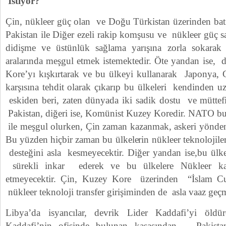
İstiyor?
Çin, nükleer güç olan ve Doğu Türkistan üzerinden ba
Pakistan ile Diğer ezeli rakip komşusu ve nükleer güç s
didişme ve üstünlük sağlama yarışına zorla sokara
aralarında meşgul etmek istemektedir. Öte yandan ise,
Kore’yı kışkırtarak ve bu ülkeyi kullanarak Japonya
karşısına tehdit olarak çıkarıp bu ülkeleri kendinden uz
eskiden beri, zaten dünyada iki sadik dostu ve müttefi
Pakistan, diğeri ise, Komünist Kuzey Koredir. NATO bu 
ile meşgul olurken, Çin zaman kazanmak, askeri yönden
Bu yüzden hiçbir zaman bu ülkelerin nükleer teknolojiler
desteğini asla kesmeyecektir. Diğer yandan ise,bu ülke
sürekli inkar ederek ve bu ülkelere Nükleer katk
etmeyecektir. Çin, Kuzey Kore üzerinden “İslam Cu
nükleer teknoloji transfer girişiminden de asla vaaz geç
Libya’da isyancılar, devrik Lider Kaddafi’yi öldüre
Kaddafi’nin ofisinde bulunan kasasından Pakista