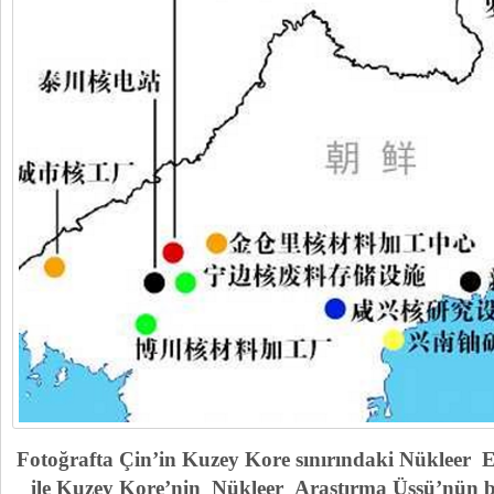
Fotoğrafta Çin’in Kuzey Kore sınırındaki Nükleer En
ile Kuzey Kore’nin Nükleer Araştırma Üssü’nün bi