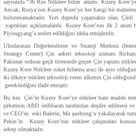
sayısında “36 Rus Nükleer bilim adamı Kuzey Kore’ye g
Ancak, Rusya’nın Kuzey Kore’ye her hangi bir malzeme
bulunmamaktadır. Yurt dışında yaşamakta olan Çinli n
yaptıkları açıklamalarda Kuzey Kore’nın ilk 2 atom b
Piyongyang’a teslim edildiğini iddia etmişlerdir.
Uluslararası Değerlendirme ve Strateji Merkezi (Inte
Strategy Center) Çin askeri teknoloji uzmanı Richa
Pakistan ordusu geçit töreninde geçen Çin yapımı nükleer
Kuzey Kore Nükleer roket fırlatma aracı ile aynı olduğ
iki ülkeye nükleer teknoloji veren ülkenin Çin olduğu
gerektirdiğini ifade etmiştir.
Bu kez Çin’in Kuzey Kore’ye nükleer ham madde tem
şirketinin ABD istihbaratı tarafından deşifre edilmesi ve 
ve CEO’su eski Balerin, Ma şaohong’u yakalayarak tut
Pekin’in Kuzey Kore’nın nükleer çalışmaları konus
sebep olmaktadır.