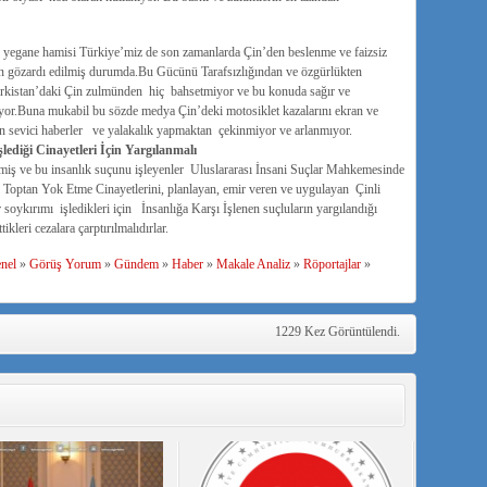
 yegane hamisi Türkiye’miz de son zamanlarda Çin’den beslenme ve faizsiz
an gözardı edilmiş durumda.Bu Gücünü Tarafsızlığından ve özgürlükten
ürkistan’daki Çin zulmünden hiç bahsetmiyor ve bu konuda sağır ve
yor.Buna mukabil bu sözde medya Çin’deki motosiklet kazalarını ekran ve
in sevici haberler ve yalakalık yapmaktan çekinmiyor ve arlanmıyor.
ediği Cinayetleri İçin Yargılanmalı
lmiş ve bu insanlık suçunu işleyenler Uluslararası İnsani Suçlar Mahkemesinde
rı Toptan Yok Etme Cinayetlerini, planlayan, emir veren ve uygulayan Çinli
ykırımı işledikleri için İnsanlığa Karşı İşlenen suçluların yargılandığı
leri cezalara çarptırılmalıdırlar.
nel
»
Görüş Yorum
»
Gündem
»
Haber
»
Makale Analiz
»
Röportajlar
»
1229 Kez Görüntülendi.