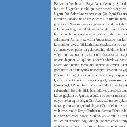
Radyonun Yenihisar’in Sagan kentinden ulaştığı bir diğ
bir kent Uygur’un tutulduğu hapishenede öldüğü ve cena
Uygur Din Adamları ve Aydınlar Çin İşgal Yöneti
Komünist ideoloji ile de desteklenen Çin ırkçılığı tem
gelenekleri “Hasım” olarak algılıyor ve bunlar ortadan 
çekinmiyor.Uygurları aldatmak ve kendi insanlık dışı k
bir Çin usulü taklalar atıyor ve yalanlar uyduruyor. S
çekinmiyor. Alman Nazilerinin Antisemitizme içerikli
kaçınmıyor. Uygur Türklerini inançsız,idealsiz ve baş
sorunsuz ve engelsiz bir şekilde sahip olabilmek içi
vahşeti tutmayınca bu kez sinirinden kaba katliam uygu
onların düşünen ve topluma önderlik ederek yol göstere
adamı Abdulhamit Domollamı hapiste katletmişti. Aksu
geçtiğimiz yıl tutuklayarak hapsetmişti. İstanbul’da y
Karımın Urumçi Hapishanesine rakledilmiş olup,şimdiye
Çin’in Bbaskı ve Zuümde Zerveye Çıkmasınır Tem
Uzmanlar,ÇKP.nin Doğu Türkistan’daki Alman Faşistleri
sebeplerinin başında Türk-İslam dünyası ile sözde demok
kürsel güçlerin bu Çin baskı,zulüm ve soykırımlarına
ediyor ve bu tepkisizliğin Çin’i baskı,zulüm ve soykırı
olarak gören ve son yıllarda İşgalci Çin’i de bir nevi
ve küresel güçler Uygur Türklerini Satranç Tahtasınd
bunların beslemesi sözde İnsan hakları ve hukuk kurul
ve ve bu raporları bağlı olduğu yönetimleri de sunuy
olan kapıarkası görüşmelerinde alçakça ve utanmazca b