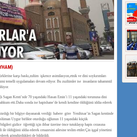
UYHAM)
lerine karşı baskı,zulüm işkence asimilasyon,etnik ve dini soykırımları
şizmi temelli uygulamaları devam ediyor. Bu zuzlümler ise insanların tahammül
ülüyor.
ğlı Sagan Kenti’nde 70 yaşındaki Hasan Emin’i 11 yaşındaki torununa dini
a mahkum etti.Daha sonda ise hapishane’de kendi kendine öldüğünü iddia ederek
ştırdığı bir bilgiye dayanarak verdiği habere göre Yenihisar’in Sagan kentinde
üslüman Uygur birlikte oturduğu oğlunun 11 yaşındaki küçük
lgileri gizlice öğrettiği için ihbar üzerine önce tutuklayıp hapis cezasına
i ile öldüğünü iddia ederek cenazesini ailesine teslim ettiler.Çin işgal yönetimi
 ederek gömdürdükleri de bildirildi.