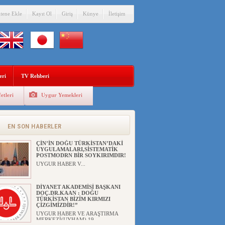
itene Ekle
Kayıt Ol
Giriş
Künye
İletişim
eri
TV Rehberi
etleri
Uygur Yemekleri
ÇİN’İN DOĞU TÜRKİSTAN’DAKİ
UYGULAMALARI SİSTEMATİK
POSTMODERN BİR
SOYKIRIMDIR!
EN SON HABERLER
UYGUR HABER VE ARAŞTIRMA
MERKEZİ(...
ÇİN’İN DOĞU TÜRKİSTAN’DAKİ
UYGULAMALARI,SİSTEMATİK
POSTMODRN BİR SOYKIRIMDIR!
UYGUR HABER V...
DİYANET AKADEMİSİ BAŞKANI
DOÇ.DR.KAAN : DOĞU
TÜRKİSTAN BİZİM KIRMIZI
ÇİZGİMİZDİR!”
UYGUR HABER VE ARAŞTIRMA
MERKEZİ(UYHAM) 19...