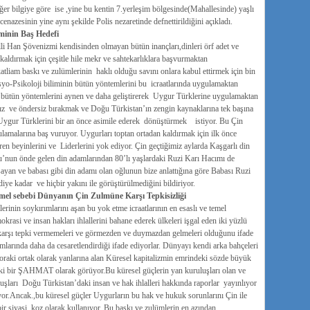
er bilgiye göre ise ,yine bu kentin 7.yerleşim bölgesinde(Mahallesinde) yaşlı
zesinin yine aynı şekilde Polis nezaretinde defnettirildiğini açıkladı.
minin Baş Hedefi
elli Han Şövenizmi kendisinden olmayan bütün inançları,dinleri örf adet ve
kaldırmak için çeşitle hile mekr ve sahtekarlıklara başvurmaktan
atliam baskı ve zulümlerinin haklı olduğu savını onlara kabul ettirmek için bin
osyo-Psikoloji biliminin bütün yöntemlerini bu icraatlarında uygulamaktan
 bütün yöntemlerini aynen ve daha geliştirerek Uygur Türklerine uygulamaktan
sız ve öndersiz bırakmak ve Doğu Türkistan’ın zengin kaynaklarına tek başına
n Uygur Türklerini bir an önce asimile ederek dönüştürmek istiyor. Bu Çin
lamalarına baş vuruyor. Uygurları toptan ortadan kaldırmak için ilk önce
n beyinlerini ve Liderlerini yok ediyor. Çin geçtiğimiz aylarda Kaşgarlı din
’nun önde gelen din adamlarından 80’lı yaşlardaki Ruzi Karı Hacımı de
aşayan ve babası gibi din adamı olan oğlunun bize anlattığına göre Babası Ruzi
 kadar ve hiçbir yakını ile görüştürülmediğini bildiriyor.
el sebebi Dünyanın Çin Zulmüne Karşı Tepkisizliği
nin soykırımlarını aşan bu yok etme icraatlarının en esaslı ve temel
rasi ve insan hakları ihlallerini bahane ederek ülkeleri işgal eden iki yüzlü
 karşı tepki vermemeleri ve görmezden ve duymazdan gelmeleri olduğunu ifade
mlarında daha da cesaretlendirdiği ifade ediyorlar. Dünyayı kendi arka bahçeleri
 zoraki ortak olarak yanlarına alan Küresel kapitalizmin emrindeki sözde büyük
aki bir ŞAHMAT olarak görüyor.Bu küresel güçlerin yan kuruluşları olan ve
uşları Doğu Türkistan’daki insan ve hak ihlalleri hakkında raporlar yayınlıyor
or.Ancak.,bu küresel güçler Uygurların bu hak ve hukuk sorunlarını Çin ile
ir siyasi koz olarak kullanıyor. Bu baskı ve zulümlerin en azından