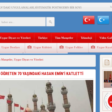
S
AN’DAKİ UYGULAMALARI,SİSTEMATİK POSTMODRN BİR SOYKIRIMDIR!
AŞKANI DOÇ.DR.KAAN : DOĞU TÜRKİSTAN BİZİM KIRMIZI ÇİZGİMİZDİR!”
 YARAMIZ : ÇİN İŞGALİNDEKİ DOĞU TÜRKİSTAN
KALARINI ÖVEN DİYANET AKADEMİSİ BAŞKANI’NA TEPKİLER SÜRÜYOR
Uygur Diyarı ve Yöreleri
Türkiye
Tüm Manşetler
Teknoloji
Video Gal
İAMI MESAJİ : 05.07.2009 URUMÇİ ŞEHİTLERİNİ RAHMETLE ANIYORUZ
Uygur Dostları
Uygur Kültürü
Uygur Folklor
Uygur Kıyaf
LÇİSİ JİANG’İN TRABZON ZİYARETİ
Geleneksel Tip
Uygur Geleneksel Sporlar
 Manşetler
,
Uygur Diyarı ve Yöreleri
İHLER SULTANI MEHMET”DİZİSİNE GARİP SANSÜR VE HADSIZ İHTAR
BAŞKANI : TEMMUZ AYI,DOĞU TÜRKİSTAN İÇİN KATLİAM AYI DEĞİLDİR !
 ÖĞRETEN 70 YAŞINDAKİ HASAN EMİN’İ KATLETTİ
RKİSTAN’DA EN AZ 143 BİN UYGUR ÇOCUĞU AİLELERİNDEN KOPARDI