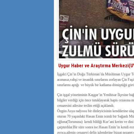
Uygur Haber ve Araştırma Merkezi(
İşgalci Çin’in Doğu Türkistan’da Müslüman Uygur Türk
acımasız,vahşi ve insanlık sınırlarını zorlayan Çin Fa
sınırlarını aştığı ve büyük bir katliama dönüştüğü gör
Çin işgal yönetiminin Kaşgar’in Yenihisar İlçesine ba
bilgiler verdiği için önce tutuklayarak hapis cezasın
cenazesini ailesine teslim ettiği açıklandı.
Özgün Asya radyosu bir dinleyicisinin kendilerine ula
oturan 70 yaşındaki Hasan Emin isimli bir Sağanlı M
oğluna(Torununa) kendi bildiği Kur’ani kerim ve dini bi
çarptırdılar.Bir süre sonra ise.Hasan Emin’in kendi ecel
ayrıca,ailenin cenazeyi defin işlemlerine bizzat nezaret