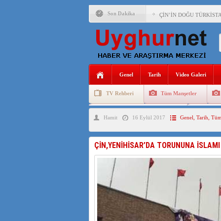
Son Dakika
ÇİN’İN DOĞU TÜRKİST
DİYANET AKADEMİSİ B
150 YILDIR KAYNAYAN
ÇİN’İN UYGUR POLİTİ
Genel
Tarih
Video Galeri
MHP’DEN URUMÇİ KATL
TV Rehberi
Tüm Manşetler
ÇİN’İN ANKARA BÜYÜKE
Uygurlarda Düğün ve Cenaze
Uygur 
Hamit
16 Eylül 2017
Genel
,
Tarih
,
Tüm
İŞGALCİ ÇİN’DEN “FET
SAADET PARTİSİ İLÇE 
ÇİN,YENİHİSAR’DA TORUNUNA İSLAMI
İŞGALCİ ÇİN,DOĞU TÜ