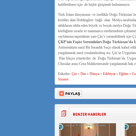
hafifletilmesi için de hiçbir girişimde bulunmuyor.
Türk İslam dünyasının ve özellikle Doğu Türkistan’in
krediler alan Holdinglere bağlı olan Medya tarafınd
aldıklarını iddia eden böyök ve boyalı medya Doğu T
körlüğünü ısrarla ve utanmazca sürdürmekten çekinmi
sayfalarına taşımaktan yanı Çin’e yaranabilmek için Ç
ÇKP’nin Faşist Sorumluları Doğu Türkistan’da İşl
Antisemitizm nasıl Bir İnsanlık Suçu olarak kabul edi
yargılanarak nasıl cezalandırılmış ise, Çin’in Uygurla
Han Irkçısı yöneticiler de Doğu Türkistan’da Uygur so
Ulusular arası Ceza Mahkemesinde yargılanmalı hak ettik
Etiketler:
Çin
»
Din
»
Dünya
»
Edebiyat
»
Eğitim
»
Ge
Siyaset
BENZER HABERLER