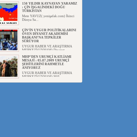
150 YILDIR KAYNAYAN YARAMIZ
: ÇİN İŞGALİNDEKİ DOĞU
TÜRKİSTAN
Mete YAVUZ( yenişafak.com) İkinci
Dünya Sa...
ÇİN’İN UYGUR POLİTİKALARINI
ÖVEN DİYANET AKADEMİSİ
BAŞKANI’NA TEPKİLER
SÜRÜYOR
UYGUR HABER VE ARAŞTIRMA
MERKEZİ(UYHAM) Diyanet
Akademis...
MHP’DEN URUMÇİ KATLİAMI
MESAJİ : 05.07.2009 URUMÇİ
ŞEHİTLERİNİ RAHMETLE
ANIYORUZ
UYGUR HABER VE ARAŞTIRMA
MERKEZİ(UYHAM) Mill...
ÇİN’İN ANKARA BÜYÜKELÇİSİ
JİANG’İN TRABZON ZİYARETİ
Ali ÖZTÜRK( Güneşbakış Gazetesi
yazarı-Trabzon)Geçt...
İŞGALCİ ÇİN’DEN “FETİHLER
SULTANI MEHMET”DİZİSİNE
GARİP SANSÜR VE HADSIZ İHTAR
Av. Oğuzhan ŞAHİN ÇİN'İN
TÜRKİYE'DE SANSÜR ARAYIŞI VE
...
SAADET PARTİSİ İLÇE BAŞKANI :