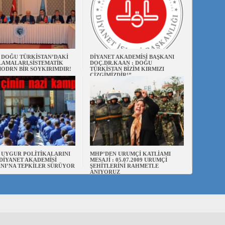
N DOĞU TÜRKİSTAN’DAKİ
DİYANET AKADEMİSİ BAŞKANI
AMALARI,SİSTEMATİK
DOÇ.DR.KAAN : DOĞU
ODRN BİR SOYKIRIMDIR!
TÜRKİSTAN BİZİM KIRMIZI
ÇİZGİMİZDİR!”
N UYGUR POLİTİKALARINI
MHP’DEN URUMÇİ KATLİAMI
DİYANET AKADEMİSİ
MESAJİ : 05.07.2009 URUMÇİ
NI’NA TEPKİLER SÜRÜYOR
ŞEHİTLERİNİ RAHMETLE
ANIYORUZ